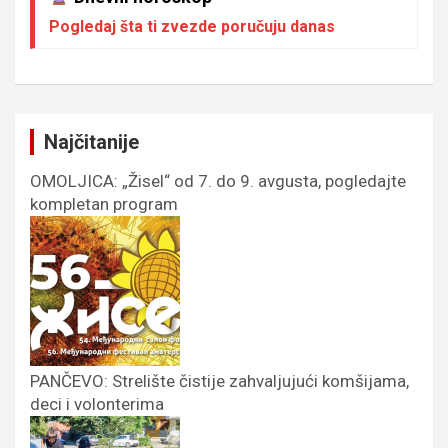
Pogledaj šta ti zvezde poručuju danas
Najčitanije
OMOLJICA: „Žisel“ od 7. do 9. avgusta, pogledajte
kompletan program
PANČEVO: Strelište čistije zahvaljujući komšijama,
deci i volonterima