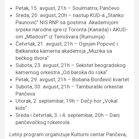
Petak, 15. avgust, 21h – Soulmatrix, Pančevo
Sreda, 20. avgust, 20h – nastup KUD-a „Stanko
Paunović” NIS RNP sa gostima: Akademijom
srpske narodne igre iz Toronta (Kanada) i AKUD-
om „Mladost” iz Temišvara (Rumunija)
Četvrtak, 21. avgust, 21h – Ognjen Popović i
Balkanska kamerna akademija „Muzika sa
bečkog dvora“
Subota, 23. avgust, 21h – Sekstet beogradskog
kamernog orkestra „Od baroka do roka“
Petak, 29. avgust, 21h – Bobana Đorđević kvartet
Subota, 30. avgust, 21h – Tamburaški orkestar
Pančeva
Utorak, 2. septembar, 19h – Dečji hor „Vokal
kids”
Sreda i četvrtak, 3. i 4. septembar, 20h – Dani
pančevačkog rokenrola
Letnji program organizuje Kulturni centar Pančeva,