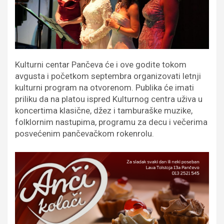
Kulturni centar Pančeva će i ove godite tokom
avgusta i početkom septembra organizovati letnji
kulturni program na otvorenom. Publika će imati
priliku da na platou ispred Kulturnog centra uživa u
koncertima klasične, džez i tamburaške muzike,
folklornim nastupima, programu za decu i večerima
posvećenim pančevačkom rokenrolu.