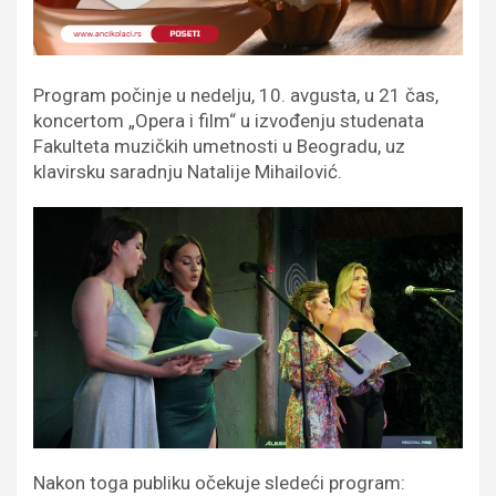
Program počinje u nedelju, 10. avgusta, u 21 čas,
koncertom „Opera i film“ u izvođenju studenata
Fakulteta muzičkih umetnosti u Beogradu, uz
klavirsku saradnju Natalije Mihailović.
Nakon toga publiku očekuje sledeći program: