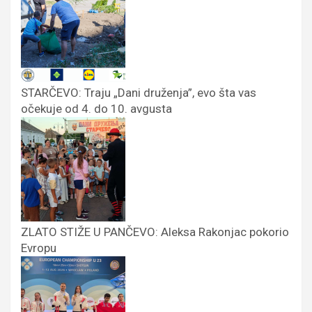
STARČEVO: Traju „Dani druženja”, evo šta vas
očekuje od 4. do 10. avgusta
ZLATO STIŽE U PANČEVO: Aleksa Rakonjac pokorio
Evropu