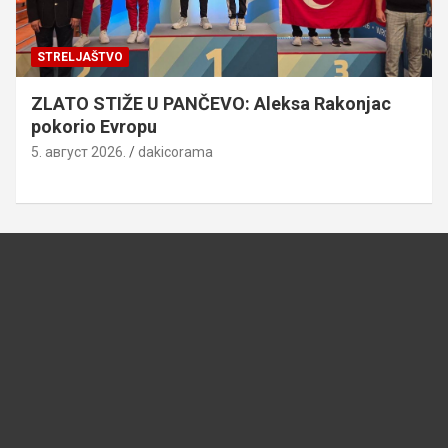
MANIFESTACIJE
STARČEVO
STARČEVO: Traju „Dani druženja”, evo šta vas
očekuje od 4. do 10. avgusta
3. август 2026.
dakicorama