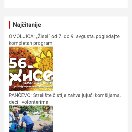
Najčitanije
OMOLJICA: „Žisel“ od 7. do 9. avgusta, pogledajte
kompletan program
PANČEVO: Strelište čistije zahvaljujući komšijama,
deci i volonterima