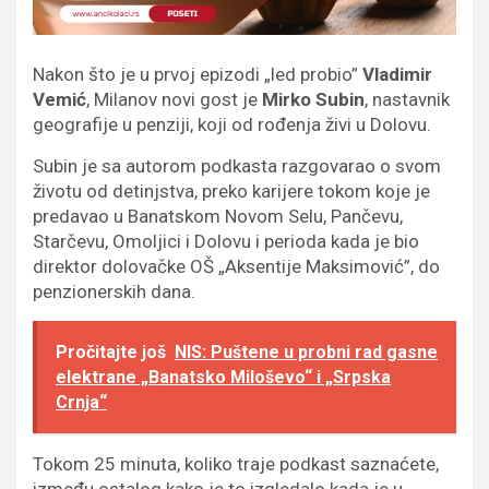
Nakon što je u prvoj epizodi „led probio”
Vladimir
Vemić
, Milanov novi gost je
Mirko Subin
, nastavnik
geografije u penziji, koji od rođenja živi u Dolovu.
Subin je sa autorom podkasta razgovarao o svom
životu od detinjstva, preko karijere tokom koje je
predavao u Banatskom Novom Selu, Pančevu,
Starčevu, Omoljici i Dolovu i perioda kada je bio
direktor dolovačke OŠ „Aksentije Maksimović”, do
penzionerskih dana.
Pročitajte još
NIS: Puštene u probni rad gasne
elektrane „Banatsko Miloševo“ i „Srpska
Crnja“
Tokom 25 minuta, koliko traje podkast saznaćete,