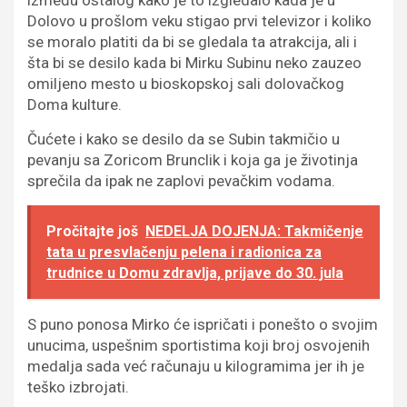
između ostalog kako je to izgledalo kada je u
Dolovo u prošlom veku stigao prvi televizor i koliko
se moralo platiti da bi se gledala ta atrakcija, ali i
šta bi se desilo kada bi Mirku Subinu neko zauzeo
omiljeno mesto u bioskopskoj sali dolovačkog
Doma kulture.
Čućete i kako se desilo da se Subin takmičio u
pevanju sa Zoricom Brunclik i koja ga je životinja
sprečila da ipak ne zaplovi pevačkim vodama.
Pročitajte još
NEDELJA DOJENJA: Takmičenje
tata u presvlačenju pelena i radionica za
trudnice u Domu zdravlja, prijave do 30. jula
S puno ponosa Mirko će ispričati i ponešto o svojim
unucima, uspešnim sportistima koji broj osvojenih
medalja sada već računaju u kilogramima jer ih je
teško izbrojati.