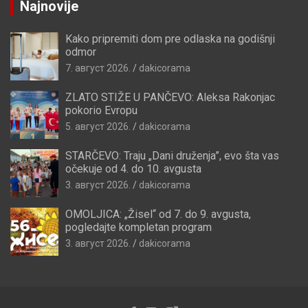
Najnovije
Kako pripremiti dom pre odlaska na godišnji
odmor
7. август 2026.
dakicorama
ZLATO STIŽE U PANČEVO: Aleksa Rakonjac
pokorio Evropu
5. август 2026.
dakicorama
STARČEVO: Traju „Dani druženja”, evo šta vas
očekuje od 4. do 10. avgusta
3. август 2026.
dakicorama
OMOLJICA: „Žisel“ od 7. do 9. avgusta,
pogledajte kompletan program
3. август 2026.
dakicorama