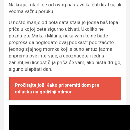
Na kraju, mladi će od ovog nastavnika čuti kratku, ali
veoma važnu poruku.
U nešto manje od pola sata stala je jedna baš lepa
priča u kojoj ćete sigurno uživati. Ukoliko ne
poznajete Mirka i Milana, neka vam to ne bude
prepreka da pogledate ovaj podkast: podržaćete
jednog sjajnog momka koji s puno entuzijazma
priprema ove intervjue, a upoznaćete i jednu
zanimljivu ličnost čija priča će vam, ako ništa drugo,
siguno ulepšati dan.
Pročitajte još
Kako pripremiti dom pre
odlaska na godišnji odmor