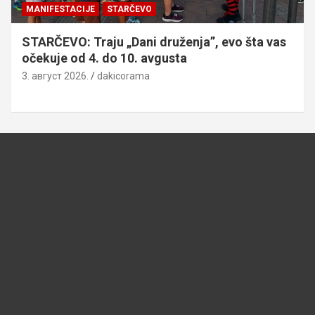
MANIFESTACIJE
STARČEVO
STARČEVO: Traju „Dani druženja”, evo šta vas
očekuje od 4. do 10. avgusta
3. август 2026.
dakicorama