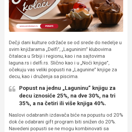
Dečji dani kulture održaće se od srede do nedelje u
svim knjižarama „Delfi”, „Laguninim” klubovima
čitalaca u Srbiji i regionu, kao i na sajtovima
laguna.rs i delfi.rs. Slično kao i u „Noći knjige”,
očekuju vas veliki popusti na „Lagunine” knjige za
decu, kao i druženja sa piscima.
Popust na jednu „Laguninu” knjigu za
decu iznosiće 25%, na dve 30%, na tri
35%, a na četiri ili više knjiga 40%.
Naslovi odabranih izdavača biće na popustu od 20%
dok će odabrani gift program biti snižen do 20%.
Navedeni popusti se ne mogu kombinovati sa