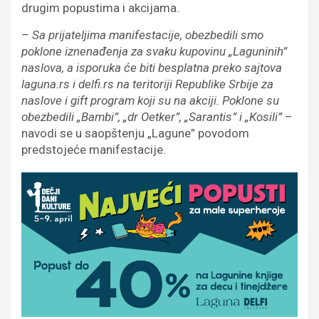
drugim popustima i akcijama.
– Sa prijateljima manifestacije, obezbedili smo
poklone iznenađenja za svaku kupovinu „Laguninih”
naslova, a isporuka će biti besplatna preko sajtova
laguna.rs i delfi.rs na teritoriji Republike Srbije za
naslove i gift program koji su na akciji. Poklone su
obezbedili „Bambi”, „dr Oetker”, „Sarantis” i „Kosili”
–
navodi se u saopštenju „Lagune” povodom
predstojeće manifestacije.