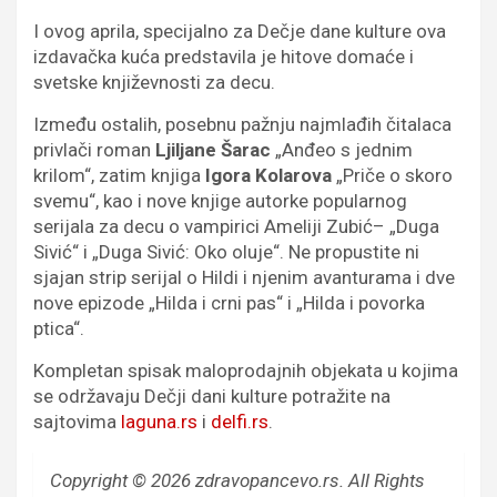
I ovog aprila, specijalno za Dečje dane kulture ova
izdavačka kuća predstavila je hitove domaće i
svetske književnosti za decu.
Između ostalih, posebnu pažnju najmlađih čitalaca
privlači roman
Ljiljane Šarac
„Anđeo s jednim
krilom“, zatim knjiga
Igora Kolarova
„Priče o skoro
svemu“, kao i nove knjige autorke popularnog
serijala za decu o vampirici Ameliji Zubić– „Duga
Sivić“ i „Duga Sivić: Oko oluje“. Ne propustite ni
sjajan strip serijal o Hildi i njenim avanturama i dve
nove epizode „Hilda i crni pas“ i „Hilda i povorka
ptica“.
Kompletan spisak maloprodajnih objekata u kojima
se održavaju Dečji dani kulture potražite na
sajtovima
laguna.rs
i
delfi.rs
.
Copyright © 2026 zdravopancevo.rs. All Rights