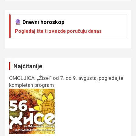
Dnevni horoskop
Pogledaj šta ti zvezde poručuju danas
Najčitanije
OMOLJICA: „Žisel“ od 7. do 9. avgusta, pogledajte
kompletan program