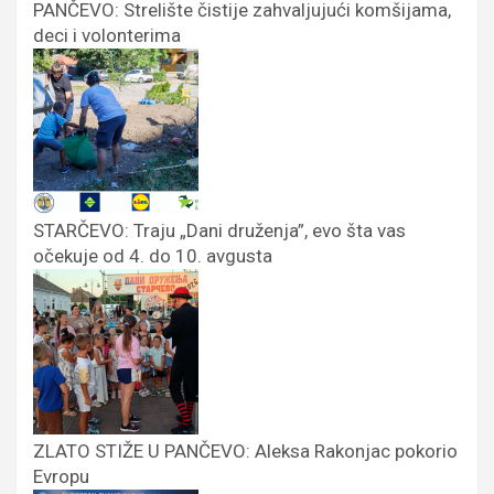
PANČEVO: Strelište čistije zahvaljujući komšijama,
deci i volonterima
STARČEVO: Traju „Dani druženja”, evo šta vas
očekuje od 4. do 10. avgusta
ZLATO STIŽE U PANČEVO: Aleksa Rakonjac pokorio
Evropu