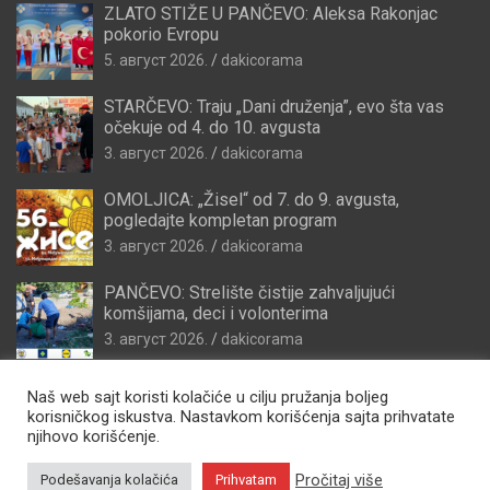
ZLATO STIŽE U PANČEVO: Aleksa Rakonjac
pokorio Evropu
5. август 2026.
dakicorama
STARČEVO: Traju „Dani druženja”, evo šta vas
očekuje od 4. do 10. avgusta
3. август 2026.
dakicorama
OMOLJICA: „Žisel“ od 7. do 9. avgusta,
pogledajte kompletan program
3. август 2026.
dakicorama
PANČEVO: Strelište čistije zahvaljujući
komšijama, deci i volonterima
3. август 2026.
dakicorama
Naš web sajt koristi kolačiće u cilju pružanja boljeg
korisničkog iskustva. Nastavkom korišćenja sajta prihvatate
njihovo korišćenje.
Pročitaj više
Podešavanja kolačića
Prihvatam