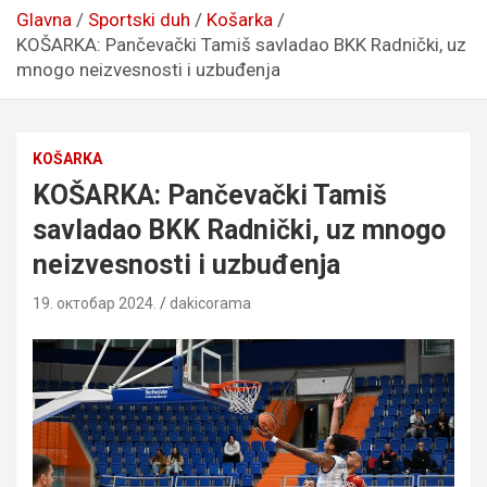
Glavna
Sportski duh
Košarka
KOŠARKA: Pančevački Tamiš savladao BKK Radnički, uz
mnogo neizvesnosti i uzbuđenja
KOŠARKA
KOŠARKA: Pančevački Tamiš
savladao BKK Radnički, uz mnogo
neizvesnosti i uzbuđenja
19. октобар 2024.
dakicorama