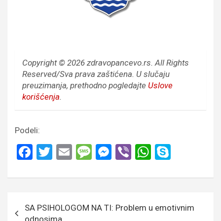
Copyright © 2026 zdravopancevo.rs. All Rights
Reserved/Sva prava zaštićena.
U slučaju
preuzimanja, prethodno pogledajte
Uslove
korišćenja
.
Podeli:
F
T
E
M
M
Vi
W
S
a
wi
m
es
es
b
h
ky
ce
tt
ail
s
se
er
at
p
b
er
a
n
s
e
Кретање
SA PSIHOLOGOM NA TI: Problem u emotivnim
o
g
g
A
чланка
odnosima