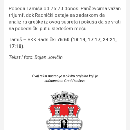
Pobeda Tamiša od 76:70 donosi Pančevcima važan
trijumf, dok Radnički ostaje sa zadatkom da
analizira greške iz ovog susreta i pokuša da se vrati
na pobednički put u sledećem meču.
Tamiš – BKK Radnički
76:60 (18:14, 17:17, 24:21,
17:18)
.
Tekst i foto: Bojan Jovičin