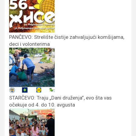
PANČEVO: Strelište čistije zahvaljujući komšijama,
deci i volonterima
STARČEVO: Traju „Dani druženja”, evo šta vas
očekuje od 4. do 10. avgusta