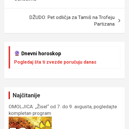
o
e
er
p
k
p
DŽUDO: Pet odličja za Tamiš na Trofeju
Partizana
Dnevni horoskop
Pogledaj šta ti zvezde poručuju danas
Najčitanije
OMOLJICA: „Žisel“ od 7. do 9. avgusta, pogledajte
kompletan program