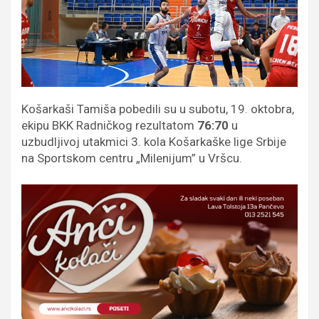
Košarkaši Tamiša pobedili su u subotu, 19. oktobra,
ekipu BKK Radničkog rezultatom
76:70
u
uzbudljivoj utakmici 3. kola Košarkaške lige Srbije
na Sportskom centru „Milenijum” u Vršcu.