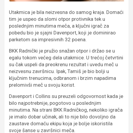
Utakmica je bila neizvesna do samog kraja. Domaći
tim je uspeo da slomi otpor protivnika tek u
poslednjim minutima meča, a ključni igrač za
pobedu bio je sjajni Davenport, koji je dominirao
parketom sa impresivnih 32 poena.
BKK Radnički je pružio snažan otpor i držao se u
egalu tokom većeg dela utakmice. U trećoj četvrtini
su čak uspeli da preokrenu rezultat i uvedu meč u
neizvesnu završnicu. Ipak, Tamiš je bio bolji u
ključnim trenucima, odbranom i brzim napadima
prelomivši meč u svoju korist.
Davenport i Collins su preuzeli odgovornost kada je
bilo najpotrebnije, pogotovo u poslednjim
minutima. Na strani BKK Radničkog, nekoliko igrača
je imalo dobar učinak, ali to nije bilo dovoljno da
zaustave domaću ekipu koja je bolje iskoristila
svoje šanse u završnici meča.