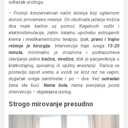
odlazak urologu.
– Postoji konzervativan način lečenja koji uglavnom
donosi privremeno rešenje. On obuhvata jačanje mišića
dna male karlice uz pomoć Кegelovih vežbi i
elektrostimulacije, zatim lokalnu upotrebu estrogenih
krema i medikamentoznu terapiju. Ipak,
pravo i trajno
rešenje je hirurgija
. Intervencija traje svega
15-20
minuta
, minimalno je invazivna i podrazumeva
stavljanje jedne
tračice, mrežice,
dok je pacijentkinja u
kratkotrajnoj, spinalnoj ili opštoj anesteziji. Tračica se
postavlja ispod uretre, a uvodi se kroz rez na vagini,
dugačak svega santimetar i po – dva. Već
sutradan
žena ide kući.
Nema bola
, nema previjanja posle
intervencije
– objašnjava urolog.
Strogo mirovanje presudno