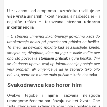
U zavisnosti od simptoma i uzročnika razlikuje se
više vrsta
urinarnih inkontinencija, a najčešća je – i
najlakše rešiva – takozvana
stresna urinarna
inkontinencija
.
– O stresnoj urinarnoj inkontinenciji govorimo kada do
umokravanja dolazi pri povećanom pritisku na bešiku.
To znači da nevoljno mokrite kad se zakašljete, kinete,
smejete se, džogirate, idete na jogu – dakle radite sve
ono što povećava
stomačni pritisak
i gura bešiku. Čini
se da danas upravo ovaj tip inkontinencije postaje sve
veći problem, ali činjenica je da je zapravo tako bilo
oduvek, samo se o tome malo pričalo
– kaže doktorka.
Svakodnevica kao horor film
Ovakve tegobe i njima izazvana nelagoda
umnogome ženama narušavaju kvalitet života. One
tada izbegavaju aktivnosti koje vole i povlače se u