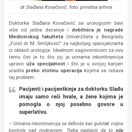
dr Slađana Kovačević. foto: privatna arhiva
Doktorka Slađana Кovačević se urologijom bavi
više od jedne decenije i
dobitnica je nagrade
Medicinskog fakulteta
Univerziteta u Beogradu
„Fond dr M. Smiljković” za najboljeg specijalizanta
iz oblasti urologije. Idealnom sagovornicom za ovu
temu čini je to što joj je urinarna inkontinencija
upravo
uža specijalnost
i što je u svojoj karijeri
uradila
preko stotinu operacija
kojima se rešava
taj problem.
Pacijenti i pacijentkinje za doktorku Slađu
imaju samo reči hvale, a žene kojima je
pomogla o njoj posebno govore u
superlativu.
– Urinarna inkontinencija se definiše kao gubitak voljne
kontrole nad mokrenjem. Treba naglasiti da to
nije