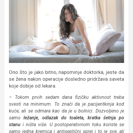
Ono što je jako bitno, napominje doktorka, jeste da
se žena nakon operacije dosledno pridržava saveta
koje dobije od lekara.
– Tokom prvih sedam dana fizičku aktivnost treba
svesti na minimum. To znači da je pacijentkinja kod
kuće, ali se odmara kao da je u bolnici. Dozvoljeno je
samo
ležanje, odlazak do toaleta, kratka šetnja po
stanu
i ništa više. U postoperativnom toku koriste se
samo jedna kremica i antiseptični sprej i to je sve, ali