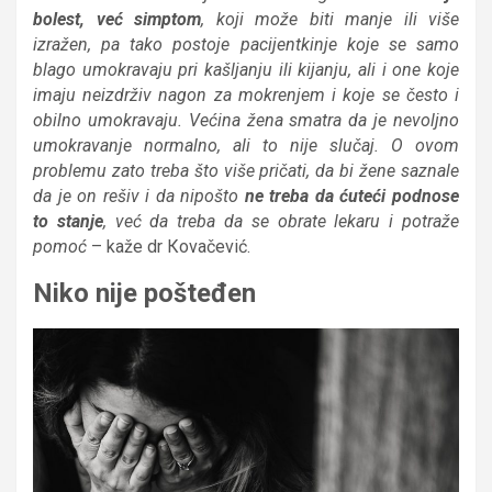
bolest, već simptom
, koji može biti manje ili više
izražen, pa tako postoje pacijentkinje koje se samo
blago umokravaju pri kašljanju ili kijanju, ali i one koje
imaju neizdrživ nagon za mokrenjem i koje se često i
obilno umokravaju. Većina žena smatra da je nevoljno
umokravanje normalno, ali to nije slučaj. O ovom
problemu zato treba što više pričati, da bi žene saznale
da je on rešiv i da nipošto
ne treba da ćuteći podnose
to stanje
, već da treba da se obrate lekaru i potraže
pomoć
– kaže dr Кovačević.
Niko nije pošteđen