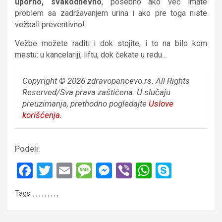
uporno, svakodnevno
, posebno ako već imate
problem sa zadržavanjem urina i ako pre toga niste
vežbali preventivno!
Vežbe možete raditi i dok stojite, i to na bilo kom
mestu: u kancelariji, liftu, dok čekate u redu…
Copyright © 2026 zdravopancevo.rs. All Rights
Reserved/Sva prava zaštićena.
U slučaju
preuzimanja, prethodno pogledajte
Uslove
korišćenja
.
Podeli:
F
T
E
M
M
Vi
W
S
a
wi
m
es
es
b
h
ky
Tags:
,
,
,
,
,
,
,
,
,
ce
tt
ail
s
se
er
at
p
b
er
a
n
s
e