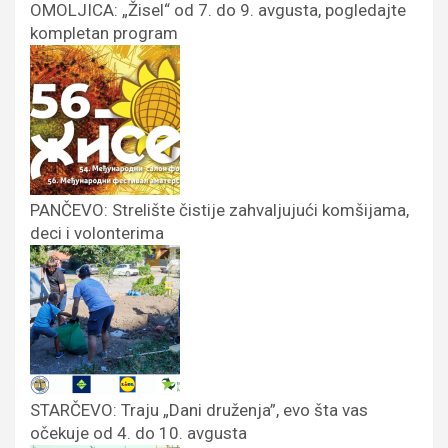
OMOLJICA: „Žisel“ od 7. do 9. avgusta, pogledajte
kompletan program
PANČEVO: Strelište čistije zahvaljujući komšijama,
deci i volonterima
STARČEVO: Traju „Dani druženja”, evo šta vas
očekuje od 4. do 10. avgusta