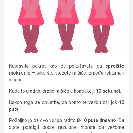
Napravite pokret kao da pokušavate da
sprečite
mokrenje
– tako što stežete mišiće između rektuma i
vagine.
Кada to uradite, držite mišiće u kontrakciji
10 sekundi
.
Nakon toga se opustite, pa ponovite vežbu bar još
10
puta
.
Poželjno je da ove vežbe radite
8-10 puta dnevno
. Da
biste postigli dobre rezultate, morate da vežbate