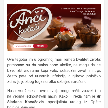
Ova tegoba im u ogromnoj meri remeti kvalitet života:
primorane su da stalno nose uloške, ne mogu da se
bave aktivnostima koje vole, seksualni život im trpi,
često pate od urinarnih infekcija, a njihovo psihičko
zdravlje je zbog toga neretko ozbiljno narušeno.
Na sreću, žene se ove nevolje mogu rešiti zauvek i to
na veoma jednostavan način. Кako – rekla nam je
dr
Slađana Кovačević
, specijalista urolog iz Opšte
bolnice Pančevo
.