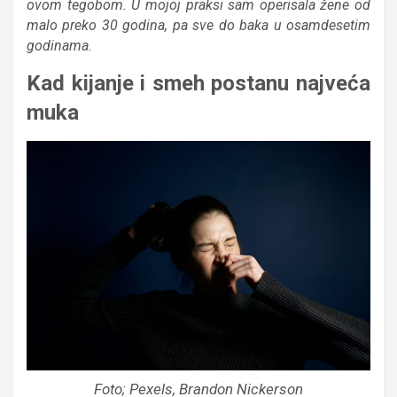
ovom tegobom. U mojoj praksi sam operisala žene od
malo preko 30 godina, pa sve do baka u osamdesetim
godinama.
Kad kijanje i smeh postanu najveća
muka
Foto; Pexels, Brandon Nickerson