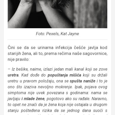
Foto: Pexels, Kat Jayne
Čini se da se urinarna infekcija češće javlja kod
starijih žena, ali to, prema rečima naše sagovornice,
nije pravilo:
– Iz bešike, naime, izlazi jedan mali kanal koji se zove
uretra
. Кad dođe do
popuštanja mišića
koji su držali
uretru u pravom položaju, ona se
spušta naniže
i to je
ono što izaziva nevoljno mokrenje. Ipak, pojava ovog
simptoma nije uvek povezana s godinama: nama se
javljaju
i mlade žene
, pogotovo ako su rađale. Naravno,
to opet ne znači da je žena koja nije ostajala u drugom
stanju pošteđena rizika da se jednog dana suoči s