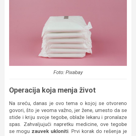
Foto: Pixabay
Operacija koja menja život
Na sreću, danas je ovo tema o kojoj se otvoreno
govori, što je veoma važno, jer žene, umesto da se
stide i kriju svoje tegobe, oblaže lekaru i pronalaze
spas. Zahvaljujući napretku medicine, ove tegobe
se mogu
zauvek ukloniti
. Prvi korak do rešenja je