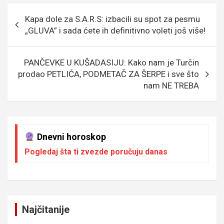
o
g
g
A
Кретање
Kapa dole za S.A.R.S: izbacili su spot za pesmu
o
e
er
p
чланка
„GLUVA” i sada ćete ih definitivno voleti još više!
k
p
PANČEVKE U KUŠADASIJU: Kako nam je Turčin
prodao PETLIĆA, PODMETAČ ZA ŠERPE i sve što
nam NE TREBA
Dnevni horoskop
Pogledaj šta ti zvezde poručuju danas
Najčitanije