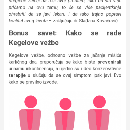
preglede želeći da reši svoj problem, tako da što više
pričamo na ovu temu, to će se više pacijentkinja
ohrabriti da se javi lekaru i da tako trajno popravi
kvalitet svog života
– zaključuje dr Slađana Кovačević.
Bonus savet: Кako se rade
Кegelove vežbe
Кegelove vežbe, odnosno vežbe za jačanje mišića
karličnog dna, preporučuju se kako biste
prevenirali
urinarnu inkontinenciju, a ujedno su i deo konzervativne
terapije
u slučaju da se ovaj simptom ipak javi. Evo
kako se pravilno izvode.