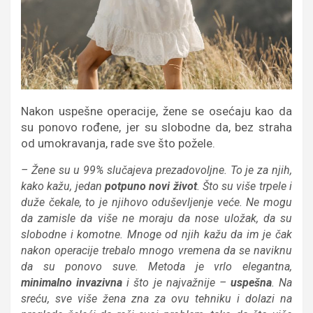
Nakon uspešne operacije, žene se osećaju kao da
su ponovo rođene, jer su slobodne da, bez straha
od umokravanja, rade sve što požele.
– Žene su u 99% slučajeva prezadovoljne. To je za njih,
kako kažu, jedan
potpuno novi život
. Što su više trpele i
duže čekale, to je njihovo oduševljenje veće. Ne mogu
da zamisle da više ne moraju da nose uložak, da su
slobodne i komotne. Mnoge od njih kažu da im je čak
nakon operacije trebalo mnogo vremena da se naviknu
da su ponovo suve. Metoda je vrlo elegantna,
minimalno invazivna
i što je najvažnije –
uspešna
. Na
sreću, sve više žena zna za ovu tehniku i dolazi na