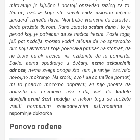
mirovanje je ključno i postoji opravdan razlog za to.
Naime, tračica koju ste stavili sada uslovno rečeno
„landara“ između tkiva. Njoj treba vremena da zaraste i
bude prožeta tkivom. Rana zarasta
sedam dana
i to je
period koji je potreban da se tračica fiksira. Posle toga,
još pet nedelja morate voditi računa da ne sprovodite
bilo koju aktivnost koja povećava pritisak na stomak, da
ne biste gurali tračicu, jer rizikujete da je pomerite.
Dakle, nema spuštanja u čučanj,
nema seksualnih
odnosa
, nema svega onoga što vam je ranije izazivalo
nevoljno mokrenje. Na sreću, sve i da se tračica pomeri,
mi to ponovo možemo popraviti, ali nije poenta da
dolazite na operaciju više puta, već da
budete
disciplinovani šest nedelja
, a nakon toga se možete
vratiti normalnim svakodnevnim aktivnostima
–
napominje doktorka.
Ponovo rođene