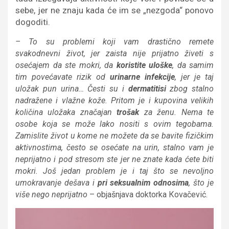
sebe, jer ne znaju kada će im se „nezgoda“ ponovo
dogoditi.
– To su problemi koji vam drastično remete
svakodnevni život, jer zaista nije prijatno živeti s
osećajem da ste mokri, da
koristite uloške
, da samim
tim povećavate rizik od
urinarne infekcije
, jer je taj
uložak pun urina… Česti su i
dermatitisi
zbog stalno
nadražene i vlažne kože. Pritom je i kupovina velikih
količina uložaka značajan
trošak
za ženu. Nema te
osobe koja se može lako nositi s ovim tegobama.
Zamislite život u kome ne možete da se bavite fizičkim
aktivnostima, često se osećate na urin, stalno vam je
neprijatno i pod stresom ste jer ne znate kada ćete biti
mokri. Još jedan problem je i taj što se nevoljno
umokravanje dešava i
pri seksualnim odnosima
, što je
više nego neprijatno
– objašnjava doktorka Кovačević.