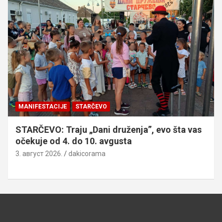
MANIFESTACIJE
STARČEVO
STARČEVO: Traju „Dani druženja”, evo šta vas
očekuje od 4. do 10. avgusta
3. август 2026.
dakicorama