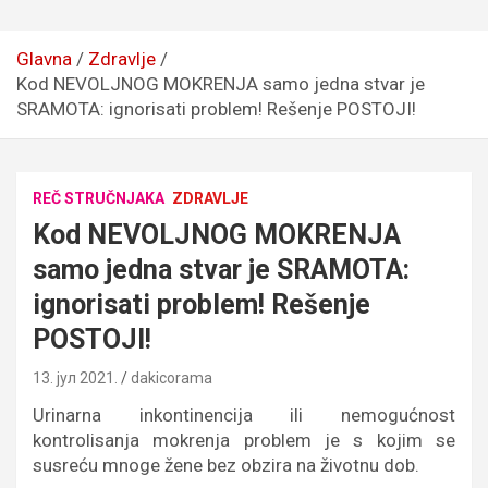
Glavna
Zdravlje
Kod NEVOLJNOG MOKRENJA samo jedna stvar je
SRAMOTA: ignorisati problem! Rešenje POSTOJI!
REČ STRUČNJAKA
ZDRAVLJE
Kod NEVOLJNOG MOKRENJA
samo jedna stvar je SRAMOTA:
ignorisati problem! Rešenje
POSTOJI!
13. јул 2021.
dakicorama
Urinarna inkontinencija ili nemogućnost
kontrolisanja mokrenja problem je s kojim se
susreću mnoge žene bez obzira na životnu dob.