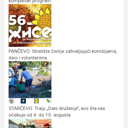
kompletan program
PANČEVO: Strelište čistije zahvaljujući komšijama,
deci i volonterima
STARČEVO: Traju „Dani druženja”, evo šta vas
očekuje od 4. do 10. avgusta