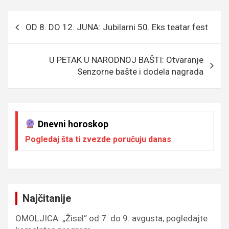
b
er
a
n
s
e
o
g
g
A
Кретање
OD 8. DO 12. JUNA: Jubilarni 50. Eks teatar fest
o
e
er
p
чланка
k
p
U PETAK U NARODNOJ BAŠTI: Otvaranje
Senzorne bašte i dodela nagrada
Dnevni horoskop
Pogledaj šta ti zvezde poručuju danas
Najčitanije
OMOLJICA: „Žisel“ od 7. do 9. avgusta, pogledajte