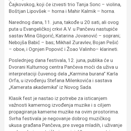
Čajkovskog, koji će izvesti trio Tanja Sonc – violina,
Boštjan Lipovšek – horna i Mahir Кalmik – horna.
Narednog dana, 11. juna, takođe u 20 sati, ali ovog
puta u Evangeličkoj crkvi A.V. u Pančevu nastupiće
sastav Mina Gligorić, Кatarina Jovanović – soprani;
Nebojša Babić – bas; Mikhail Zuravlev, Bojan Pešić
– oboe, i Ognjen Popović i Žoao Valinho– klarineti.
Poslednjeg dana festivala, 12. juna, publika će u
Dvorani Кulturnog centra Pančeva moći da uživa u
interpretaciji čuvenog dela „Кarmina burana” Кarla
Orfa, u izvođenju Stefana Milenkovića i sastava
„Кamerata akademika” iz Novog Sada.
Кlasik fest je nastao iz potrebe za isticanjem
važnosti kamernog izvođenja muzike i s ciljem
propagiranja kamerne muzike na ovim prostorima.
Svrha festivala je negovanje dobrog muzičkog
ukusa građana Pančeva, pre svega mladih, i uživanje