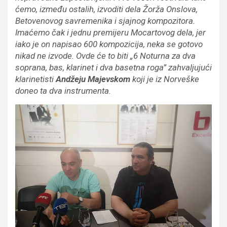
ćemo, između ostalih, izvoditi dela Žorža Onslova,
Betovenovog savremenika i sjajnog kompozitora.
Imaćemo čak i jednu premijeru Mocartovog dela, jer
iako je on napisao 600 kompozicija, neka se gotovo
nikad ne izvode. Ovde će to biti „6 Noturna za dva
soprana, bas, klarinet i dva basetna roga” zahvaljujući
klarinetisti
Andžeju Majevskom
koji je iz Norveške
doneo ta dva instrumenta.