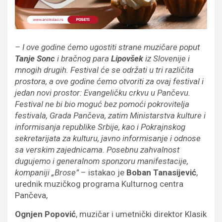
– I ove godine ćemo ugostiti strane muzičare poput
Tanje Sonc
i bračnog para
Lipovšek
iz Slovenije i
mnogih drugih. Festival će se održati u tri različita
prostora, a ove godine ćemo otvoriti za ovaj festival i
jedan novi prostor: Evangeličku crkvu u Pančevu.
Festival ne bi bio moguć bez pomoći pokrovitelja
festivala, Grada Pančeva, zatim Ministarstva kulture i
informisanja republike Srbije, kao i Pokrajnskog
sekretarijata za kulturu, javno informisanje i odnose
sa verskim zajednicama. Posebnu zahvalnost
dugujemo i generalnom sponzoru manifestacije,
kompaniji „Brose”
– istakao je
Boban Tanasijević
,
urednik muzičkog programa Kulturnog centra
Pančeva,
Ognjen Popović
, muzičar i umetnički direktor Klasik