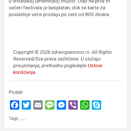
u vrhunskoj umetničkoj muzici. Ulaz na prve tri
večeri festivala je besplatan, dok se karte za
poslednje veče prodaju po ceni od 800 dinara.
Copyright © 2026 zdravopancevo.rs. All Rights
Reserved/Sva prava zaštićena.
U slučaju
preuzimanja, prethodno pogledajte
Uslove
korišćenja
.
Podeli:
F
T
E
M
M
Vi
W
S
a
wi
m
es
es
b
h
ky
Tags:
,
,
,
,
ce
tt
ail
s
se
er
at
p