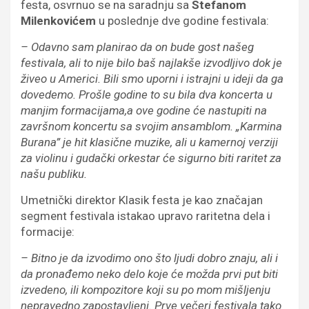
festa, osvrnuo se na saradnju sa
Stefanom
Milenkovićem
u poslednje dve godine festivala:
– Odavno sam planirao da on bude gost našeg
festivala, ali to nije bilo baš najlakše izvodljivo dok je
živeo u Americi. Bili smo uporni i istrajni u ideji da ga
dovedemo. Prošle godine to su bila dva koncerta u
manjim formacijama,a ove godine će nastupiti na
završnom koncertu sa svojim ansamblom. „Karmina
Burana” je hit klasične muzike, ali u kamernoj verziji
za violinu i gudački orkestar će sigurno biti raritet za
našu publiku.
Umetnički direktor Klasik festa je kao značajan
segment festivala istakao upravo raritetna dela i
formacije:
– Bitno je da izvodimo ono što ljudi dobro znaju, ali i
da pronađemo neko delo koje će možda prvi put biti
izvedeno, ili kompozitore koji su po mom mišljenju
nepravedno zapostavljeni. Prve večeri festivala tako