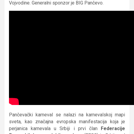
Vojvodine. Generalni sponzor je BIG Pančevo.
Pančevački karneval se nalazi na karnevalskoj mapi
sveta, kao značajna evropska manifestacija koja je
perjanica karnevala u Srbiji i prvi član
Federacije