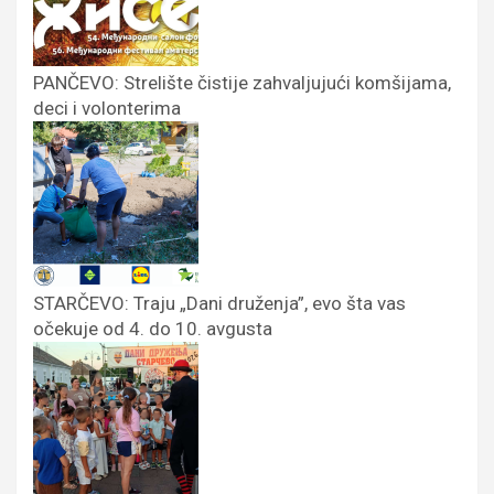
PANČEVO: Strelište čistije zahvaljujući komšijama,
deci i volonterima
STARČEVO: Traju „Dani druženja”, evo šta vas
očekuje od 4. do 10. avgusta