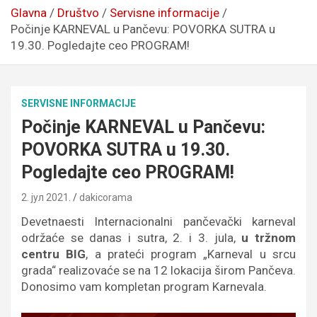
Glavna
Društvo
Servisne informacije
Počinje KARNEVAL u Pančevu: POVORKA SUTRA u
19.30. Pogledajte ceo PROGRAM!
SERVISNE INFORMACIJE
Počinje KARNEVAL u Pančevu:
POVORKA SUTRA u 19.30.
Pogledajte ceo PROGRAM!
2. јул 2021.
dakicorama
Devetnaesti Internacionalni pančevački karneval
održaće se danas i sutra, 2. i 3. jula,
u tržnom
centru BIG
, a prateći program „Karneval u srcu
grada“ realizovaće se na 12 lokacija širom Pančeva.
Donosimo vam kompletan program Karnevala.