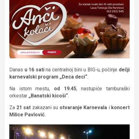
Danas
u 16 sati
na centralnoj bini u BIG-u, počinje
dečji
karnevalski program
„Deca deci“
.
Na istom mestu,
od 19.45
, nastupiće tamburaški
orkestar
„Banatski kicoši“
.
Za
21 sat
zakazani su
otvaranje Karnevala
i
koncert
Milice Pavlović.