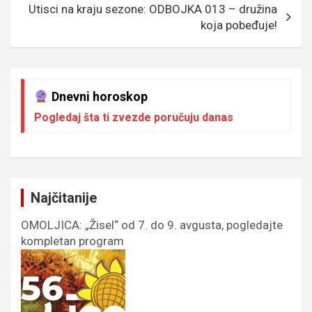
k
p
Utisci na kraju sezone: ODBOJKA 013 – družina
koja pobeđuje!
Dnevni horoskop
Pogledaj šta ti zvezde poručuju danas
Najčitanije
OMOLJICA: „Žisel“ od 7. do 9. avgusta, pogledajte
kompletan program