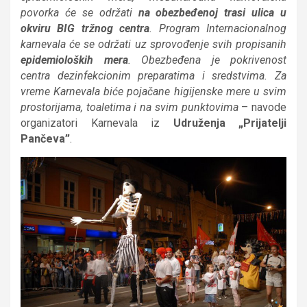
povorka će se održati
na obezbeđenoj trasi ulica u
okviru BIG tržnog centra
. Program Internacionalnog
karnevala će se održati uz sprovođenje svih propisanih
epidemioloških mera
. Obezbeđena je pokrivenost
centra dezinfekcionim preparatima i sredstvima. Za
vreme Karnevala biće pojačane higijenske mere u svim
prostorijama, toaletima i na svim punktovima
– navode
organizatori Karnevala iz
Udruženja „Prijatelji
Pančeva”
.