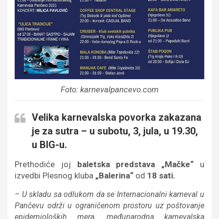
Foto: karnevalpancevo.com
Velika karnevalska povorka
zakazana
je za sutra –
u subotu, 3, jula, u 19.30,
u BIG-u
.
Prethodiće joj
baletska predstava „Mačke“
u
izvedbi Plesnog kluba
„Balerina“
od
18 sati.
–
U skladu sa odlukom da se Internacionalni karneval u
Pančevu održi u ograničenom prostoru uz poštovanje
epidemioloških mera, međunarodna karnevalska