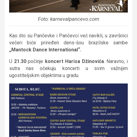
Foto: karnevalpancevo.com
Kao što su Pančevke i Pančevci već navikli, u završnici
večeri biće priređen dens-šou brazilske sambe
„Mantock Dance International“.
U
21.30
počinje
koncert Harisa Džinovića
.
Naravno, i
sutra nas očekuju koncerti u svim važnijim
ugostiteljskim objektima u gradu.