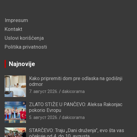
Impresum
Kontakt
Uslovi korišćenja
Politika privatnosti
Najnovije
Kako pripremiti dom pre odlaska na godišnji
odmor
7. август 2026.
dakicorama
ZLATO STIŽE U PANČEVO: Aleksa Rakonjac
pokorio Evropu
5. август 2026.
dakicorama
STARČEVO: Traju „Dani druženja”, evo šta vas
očekuje od 4. do 10. avgusta