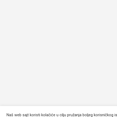
Naš web sajt koristi kolačiće u cilju pružanja boljeg korisničkog i