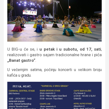
U BIG-u će se, i
u petak i u subotu, od 17, sati
,
realizovati i gastro sajam tradicionalne hrane i pića
„Banat gastro“
.
U večernjim satima, počinju koncerti u velikom broju
kafića u gradu.