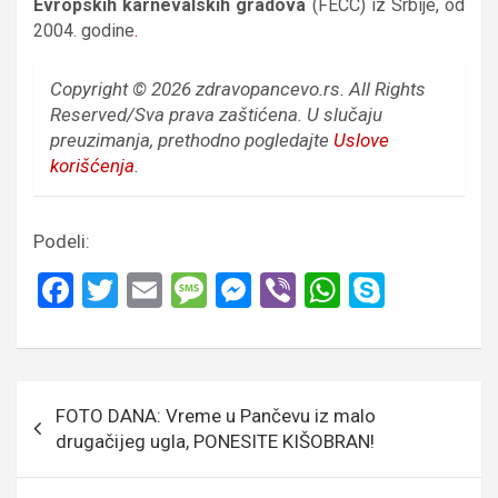
Evropskih karnevalskih gradova
(FECC) iz Srbije, od
2004. godine
.
Copyright © 2026 zdravopancevo.rs. All Rights
Reserved/Sva prava zaštićena.
U slučaju
preuzimanja, prethodno pogledajte
Uslove
korišćenja
.
Podeli:
F
T
E
M
M
Vi
W
S
a
wi
m
es
es
b
h
ky
ce
tt
ail
s
se
er
at
p
b
er
a
n
s
e
Кретање
FOTO DANA: Vreme u Pančevu iz malo
o
g
g
A
чланка
drugačijeg ugla, PONESITE KIŠOBRAN!
o
e
er
p