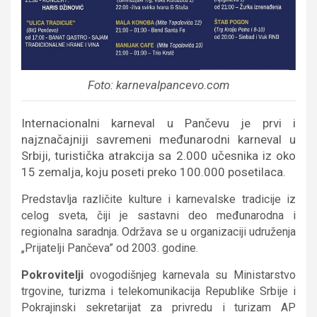
Foto: karnevalpancevo.com
Internacionalni karneval u Pančevu je prvi i
najznačajniji savremeni međunarodni karneval u
Srbiji, turistička atrakcija sa 2.000 učesnika iz oko
15 zemalja, koju poseti preko 100.000 posetilaca.
Predstavlja različite kulture i karnevalske tradicije iz
celog sveta, čiji je sastavni deo međunarodna i
regionalna saradnja. Održava se u organizaciji udruženja
„Prijatelji Pančeva” od 2003. godine.
Pokrovitelji
ovogodišnjeg karnevala su Ministarstvo
trgovine, turizma i telekomunikacija Republike Srbije i
Pokrajinski sekretarijat za privredu i turizam AP