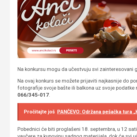
Na konkursu mogu da učestvuju svi zainteresovani gr
Na ovaj konkurs se možete prijaviti najkasnije do po
fotografije svoje bašte ili balkona uz svoje podatke
066/345-017
.
Pročitajte još
PANČEVO: Održana pešačka tura „K
Pobednici će biti proglašeni 18. septembra, u 12 sati
vaučere za kupovinu sadnog materijala, dok će svi uč