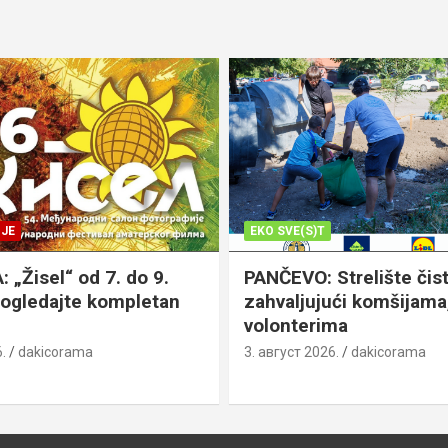
JE
EKO SVE(S)T
„Žisel“ od 7. do 9.
PANČEVO: Strelište čist
pogledajte kompletan
zahvaljujući komšijama,
volonterima
.
dakicorama
3. август 2026.
dakicorama