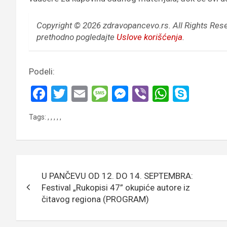
Copyright © 2026 zdravopancevo.rs. All Rights Res
prethodno pogledajte
Uslove korišćenja
.
Podeli:
F
T
E
M
M
Vi
W
S
a
wi
m
es
es
b
h
ky
Tags:
,
,
,
,
,
ce
tt
ail
s
se
er
at
p
b
er
a
n
s
e
o
g
g
A
Кретање
o
e
er
p
U PANČEVU OD 12. DO 14. SEPTEMBRA:
чланка
k
p
Festival „Rukopisi 47” okupiće autore iz
čitavog regiona (PROGRAM)