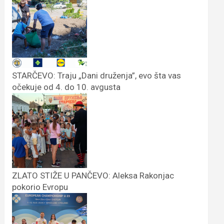
STARČEVO: Traju „Dani druženja”, evo šta vas
očekuje od 4. do 10. avgusta
ZLATO STIŽE U PANČEVO: Aleksa Rakonjac
pokorio Evropu