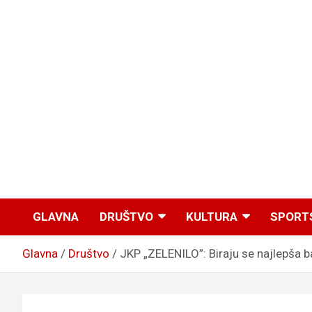
GLAVNA
DRUŠTVO
KULTURA
SPORT
Glavna
Društvo
JKP „ZELENILO”: Biraju se najlepša ba