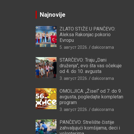
Najnovije
ZLATO STIŽE U PANČEVO:
Aleksa Rakonjac pokorio
Evropu
5. август 2026.
dakicorama
STARČEVO: Traju „Dani
druženja”, evo šta vas očekuje
od 4. do 10. avgusta
3. август 2026.
dakicorama
OMOLJICA: „Žisel“ od 7. do 9.
avgusta, pogledajte kompletan
program
3. август 2026.
dakicorama
PANČEVO: Strelište čistije
zahvaljujući komšijama, deci i
volonterima