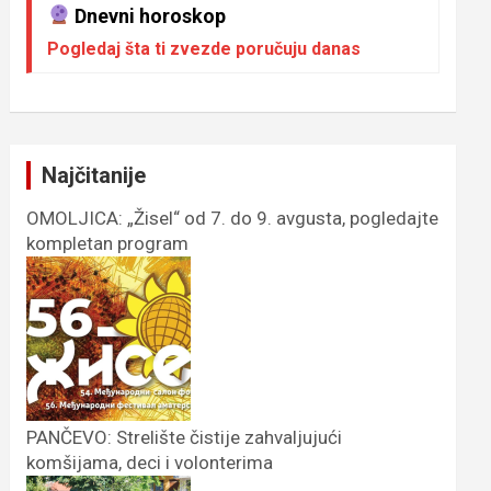
Dnevni horoskop
Pogledaj šta ti zvezde poručuju danas
Najčitanije
OMOLJICA: „Žisel“ od 7. do 9. avgusta, pogledajte
kompletan program
PANČEVO: Strelište čistije zahvaljujući
komšijama, deci i volonterima