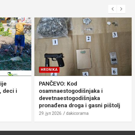
HRONIKA
ije
PANČEVO: Kod
 deci i
osamnaestogodišnjaka i
devetnaestogodišnjaka
pronađena droga i gasni pištolj
29. јул 2026.
dakicorama