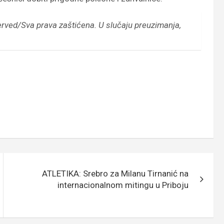
erved/Sva prava zaštićena.
U slučaju preuzimanja,
ATLETIKA: Srebro za Milanu Tirnanić na
internacionalnom mitingu u Priboju