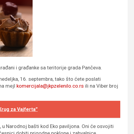
ađani i građanke sa teritorije grada Pančeva.
nedeljka, 16. septembra, tako što ćete poslati
 na mejl
komercijala@jkpzelenilo.co.rs
ili na Viber broj
rug za Vajferta”
, u Narodnoj bašti kod Eko paviljona. Oni će osvojiti
esnici dobiti prigodne poklone i zahvalnice.