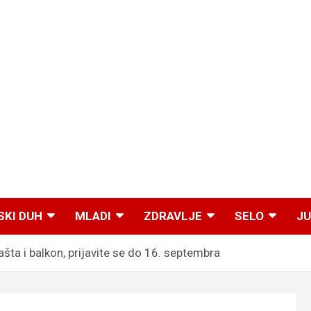
SKI DUH
MLADI
ZDRAVLJE
SELO
JU
šta i balkon, prijavite se do 16. septembra