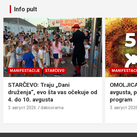
Info pult
MANIFESTACIJE
STARČEVO
MANIFESTACI
STARČEVO: Traju „Dani
OMOLJICA: 
druženja”, evo šta vas očekuje od
avgusta, 
4. do 10. avgusta
program
3. август 2026.
dakicorama
3. август 2026