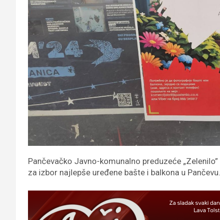
Pančevačko Javno-komunalno preduzeće „Zelenilo” i o
za izbor najlepše uređene bašte i balkona u Pančevu