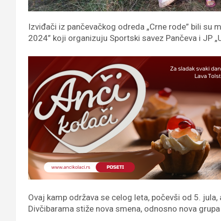
Izviđači iz pančevačkog odreda „Crne rode” bili su
2024” koji organizuju Sportski savez Pančeva i JP „
Ovaj kamp održava se celog leta, počevši od 5. jula
Divčibarama stiže nova smena, odnosno nova grupa de