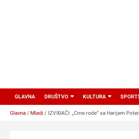
GLAVNA
DRUŠTVO
KULTURA
SPORT
Glavna
Mladi
IZVIĐAČI: „Crne rode” sa Harijem Pot