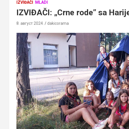
IZVIĐAČI
MLADI
IZVIĐAČI: „Crne rode” sa Har
8. август 2024.
dakicorama