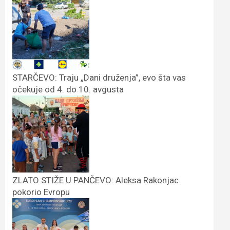
STARČEVO: Traju „Dani druženja”, evo šta vas
očekuje od 4. do 10. avgusta
ZLATO STIŽE U PANČEVO: Aleksa Rakonjac
pokorio Evropu