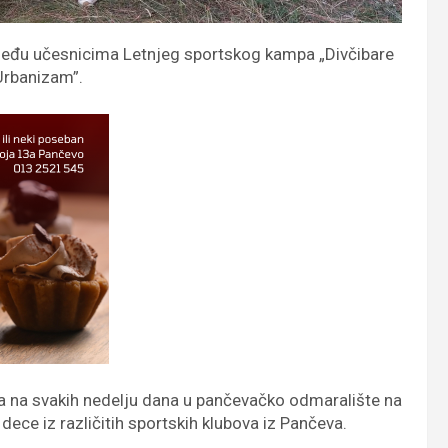
 među učesnicima Letnjeg sportskog kampa „Divčibare
Urbanizam”.
, a na svakih nedelju dana u pančevačko odmaralište na
ce iz različitih sportskih klubova iz Pančeva.