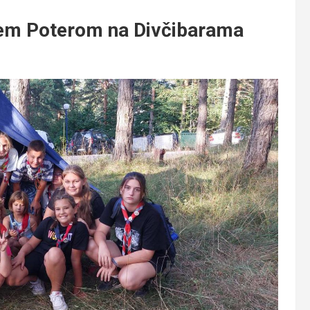
ijem Poterom na Divčibarama