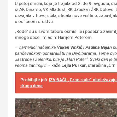
U petoj smeni, koja je trajala od 2. do 9. avgusta, os
iz AK Dinamo, VK Mladost, RK Jabuka i ŽRK Dolovo. De
osvajala vrhove, učila, sticala nove veštine, zabavl
u odličnom društvu.
„Rode” su u svom taboru osmislile i posebno zanimlj
mnoge dece i mladih: Harijem Poterom.
– Zamenici načelnika
Vukan Vinkić i Paulina Gajan
su
pančevačkom odmaralištu na Divčibarama. Tema ovog 
Jastreba i Zelenike, bila je „Hari Poter“. Svaki dan je bi
veoma zanimljivi
– kaže
Lejla Purkar
, starešina „Crni
Pročitajte još
IZVIĐAČI: „Crne rode” obeležavaju
druga deca