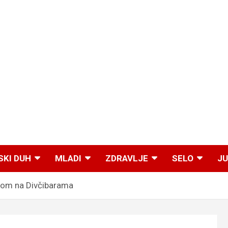
SKI DUH
MLADI
ZDRAVLJE
SELO
JU
erom na Divčibarama