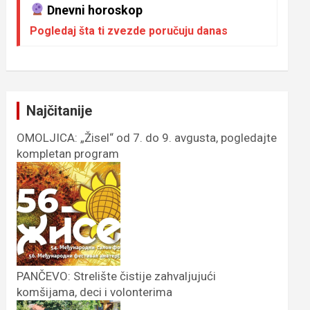
Dnevni horoskop
Pogledaj šta ti zvezde poručuju danas
Najčitanije
OMOLJICA: „Žisel“ od 7. do 9. avgusta, pogledajte
kompletan program
PANČEVO: Strelište čistije zahvaljujući
komšijama, deci i volonterima