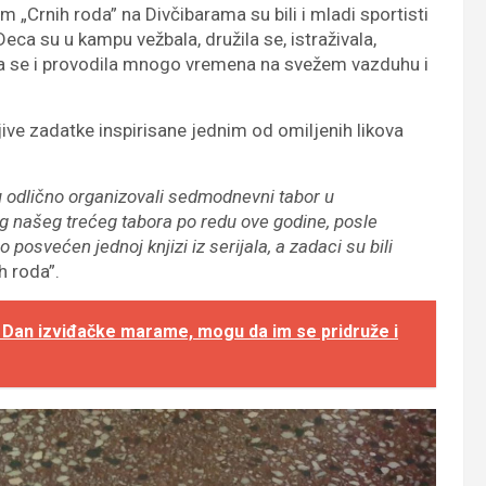
im „Crnih roda” na Divčibarama su bili i mladi sportisti
ca su u kampu vežbala, družila se, istraživala,
jala se i provodila mnogo vremena na svežem vazduhu i
ive zadatke inspirisane jednim od omiljenih likova
 odlično organizovali sedmodnevni tabor u
našeg trećeg tabora po redu ove godine, posle
o posvećen jednoj knjizi iz serijala, a zadaci su bili
h roda”.
 Dan izviđačke marame, mogu da im se pridruže i