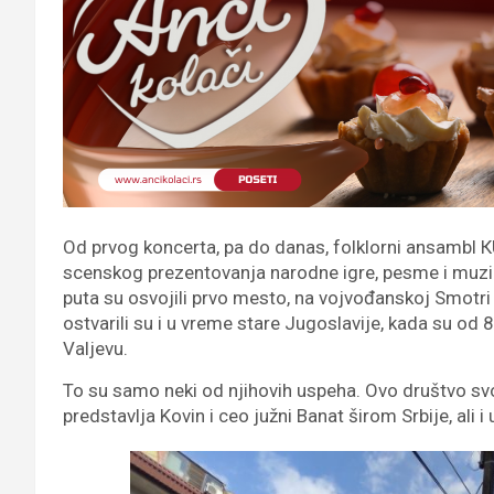
Od prvog koncerta, pa do danas, folklorni ansambl 
scenskog prezentovanja narodne igre, pesme i muz
puta su osvojili prvo mesto, na vojvođanskoj Smotri 
ostvarili su i u vreme stare Jugoslavije, kada su od
Valjevu.
To su samo neki od njihovih uspeha. Ovo društvo s
predstavlja Kovin i ceo južni Banat širom Srbije, ali i