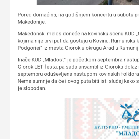
Pored domaćina, na godišnjem koncertu u subotu pre
Makedonije.
Makedonski melos doneće na kovinsku scenu KUD „8.
kojima nije prvi put da gostuju u Kovinu. Rumunsku ku
Podgoriei” iz mesta Giorok u okrugu Arad u Rumuniji
Inače KUD „Mladost” je početkom septembra nastupio
Giorok LET festa, pa sada ansambl iz Gioroka dolazi 
septembru oduševljena nastupom kovinskih folkloraš
Nema sumnje da će i ovog puta biti isti slučaj kako
je slobodan.