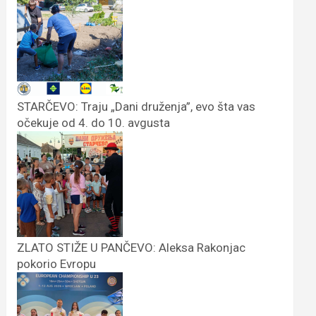
STARČEVO: Traju „Dani druženja”, evo šta vas
očekuje od 4. do 10. avgusta
ZLATO STIŽE U PANČEVO: Aleksa Rakonjac
pokorio Evropu