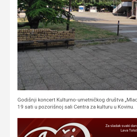
Godišnji koncert Kulturno-umetničkog društva „Mlad
19 sati u pozorišnoj sali Centra za kulturu u Kovinu.