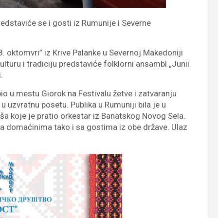
dstaviće se i gosti iz Rumunije i Severne
 oktomvri” iz Krive Palanke u Severnoj Makedoniji
lturu i tradiciju predstaviće folklorni ansambl „Junii
.
 u mestu Giorok na Festivalu žetve i zatvaranju
u uzvratnu posetu. Publika u Rumuniji bila je u
a koje je pratio orkestar iz Banatskog Novog Sela.
 sa domaćinima tako i sa gostima iz obe države. Ulaz