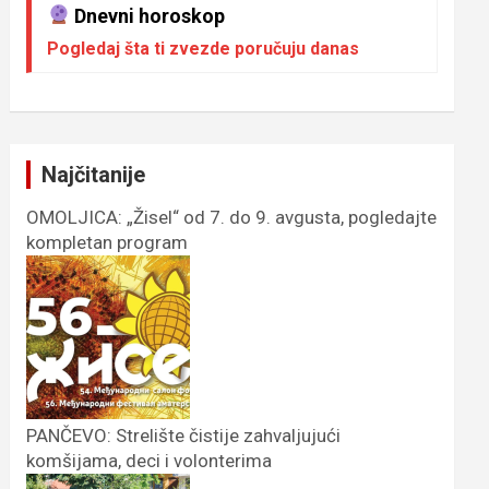
Dnevni horoskop
Pogledaj šta ti zvezde poručuju danas
Najčitanije
OMOLJICA: „Žisel“ od 7. do 9. avgusta, pogledajte
kompletan program
PANČEVO: Strelište čistije zahvaljujući
komšijama, deci i volonterima