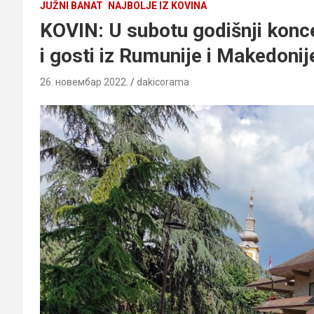
JUŽNI BANAT
NAJBOLJE IZ KOVINA
KOVIN: U subotu godišnji konc
i gosti iz Rumunije i Makedonij
26. новембар 2022.
dakicorama