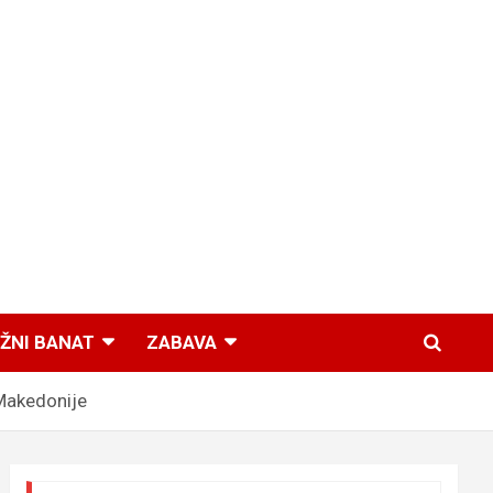
ŽNI BANAT
ZABAVA
 Makedonije