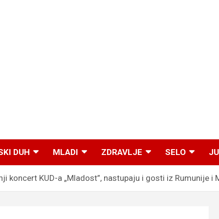
SKI DUH
MLADI
ZDRAVLJE
SELO
JU
ji koncert KUD-a „Mladost”, nastupaju i gosti iz Rumunije i