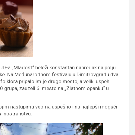
КUD-a „Mladost“ beleži konstantan napredak na polju
ike. Na Međunarodnom festivalu u Dimitrovgradu dva
folklora pripalo im je drugo mesto, a veliki uspeh
 80 grupa, zauzeli 6. mesto na „Zlatnom opanku“ u
vojim nastupima veoma uspešno i na najlepši mogući
 u inostranstvu.