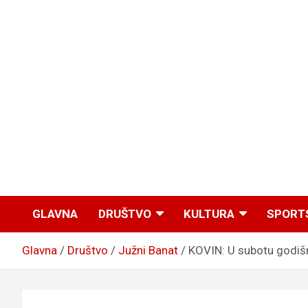
GLAVNA
DRUŠTVO
KULTURA
SPORT
Glavna
Društvo
Južni Banat
KOVIN: U subotu godišn