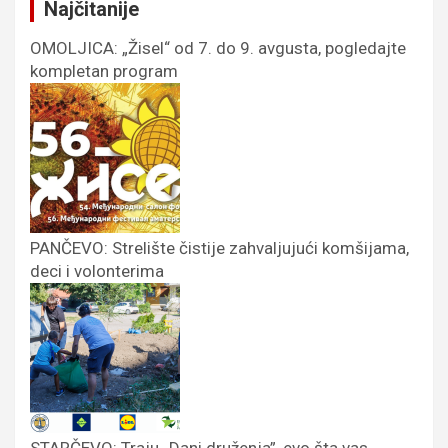
Najčitanije
OMOLJICA: „Žisel“ od 7. do 9. avgusta, pogledajte
kompletan program
PANČEVO: Strelište čistije zahvaljujući komšijama,
deci i volonterima
STARČEVO: Traju „Dani druženja”, evo šta vas