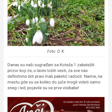
Foto: D. K.
Danas su naši sugrađani sa Koteža 1 zabeležili
prizor koji će, u lavini loših vesti, za sve nas
definitivno biti pravi mali paketić radosti. Naime, na
mestu gde su se koliko do juče mogli videti samo
sneg i led, pojavile su se prve visibabe!