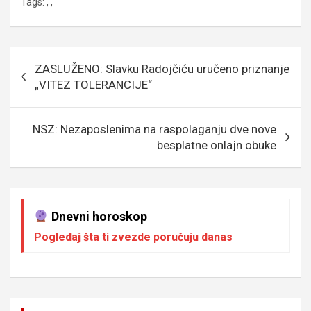
Tags:
,
,
ce
tt
ail
s
se
er
at
p
b
er
a
n
s
e
o
g
g
A
Кретање
ZASLUŽENO: Slavku Radojčiću uručeno priznanje
o
e
er
p
чланка
„VITEZ TOLERANCIJE“
k
p
NSZ: Nezaposlenima na raspolaganju dve nove
besplatne onlajn obuke
Dnevni horoskop
Pogledaj šta ti zvezde poručuju danas