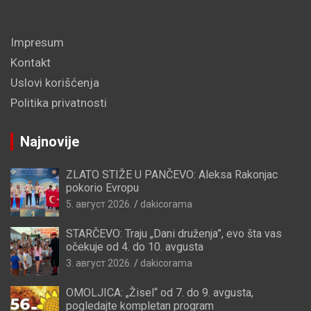
Impresum
Kontakt
Uslovi korišćenja
Politika privatnosti
Najnovije
ZLATO STIŽE U PANČEVO: Aleksa Rakonjac
pokorio Evropu
5. август 2026.
dakicorama
STARČEVO: Traju „Dani druženja”, evo šta vas
očekuje od 4. do 10. avgusta
3. август 2026.
dakicorama
OMOLJICA: „Žisel“ od 7. do 9. avgusta,
pogledajte kompletan program