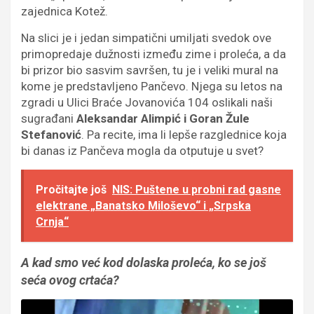
zajednica Kotež.
Na slici je i jedan simpatični umiljati svedok ove
primopredaje dužnosti između zime i proleća, a da
bi prizor bio sasvim savršen, tu je i veliki mural na
kome je predstavljeno Pančevo. Njega su letos na
zgradi u Ulici Braće Jovanovića 104 oslikali naši
sugrađani
Aleksandar Alimpić i Goran Žule
Stefanović
.
Pa recite, ima li lepše razglednice koja
bi danas iz Pančeva mogla da otputuje u svet?
Pročitajte još
NIS: Puštene u probni rad gasne
elektrane „Banatsko Miloševo“ i „Srpska
Crnja“
A kad smo već kod dolaska proleća, ko se još
seća ovog crtaća?