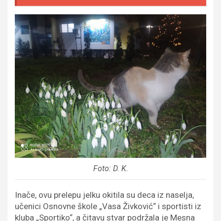
Foto: D. K.
Inače, ovu prelepu jelku okitila su deca iz naselja,
učenici Osnovne škole „Vasa Živković“ i sportisti iz
kluba „Sportiko“, a čitavu stvar podržala je Mesna