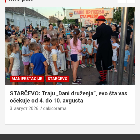
MANIFESTACIJE
STARČEVO
STARČEVO: Traju „Dani druženja”, evo šta vas
očekuje od 4. do 10. avgusta
3. август 2026.
dakicorama