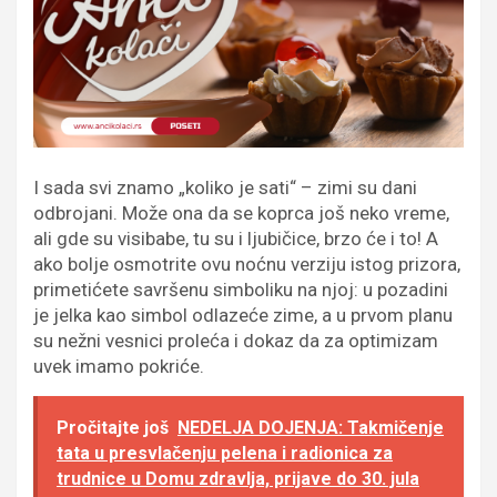
I sada svi znamo „koliko je sati“ – zimi su dani
odbrojani.
Može ona da se koprca još neko vreme,
ali gde su visibabe, tu su i ljubičice, brzo će i to!
A
ako bolje osmotrite ovu noćnu verziju istog prizora,
primetićete savršenu simboliku na njoj: u pozadini
je jelka kao simbol odlazeće zime, a u prvom planu
su nežni vesnici proleća i dokaz da za optimizam
uvek imamo pokriće.
Pročitajte još
NEDELJA DOJENJA: Takmičenje
tata u presvlačenju pelena i radionica za
trudnice u Domu zdravlja, prijave do 30. jula