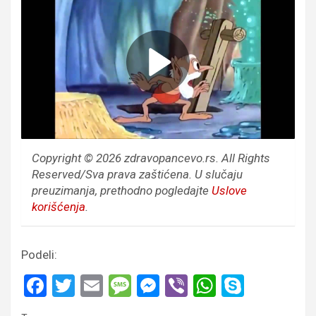
Copyright © 2026 zdravopancevo.rs. All Rights
Reserved/Sva prava zaštićena.
U slučaju
preuzimanja, prethodno pogledajte
Uslove
korišćenja
.
Podeli:
F
T
E
M
M
Vi
W
S
a
wi
m
es
es
b
h
ky