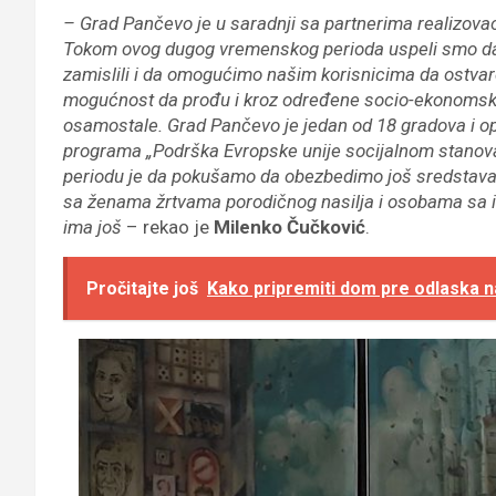
– Grad Pančevo je u saradnji sa partnerima realizovao
Tokom ovog dugog vremenskog perioda uspeli smo da
zamislili i da omogućimo našim korisnicima da ostvare 
mogućnost da prođu i kroz određene socio-ekonomsk
osamostale. Grad Pančevo je jedan od 18 gradova i opšt
programa „Podrška Evropske unije socijalnom stanovan
periodu je da pokušamo da obezbedimo još sredstav
sa ženama žrtvama porodičnog nasilja i osobama sa inv
ima još
– rekao je
Milenko
Čučković
.
Pročitajte još
Kako pripremiti dom pre odlaska n