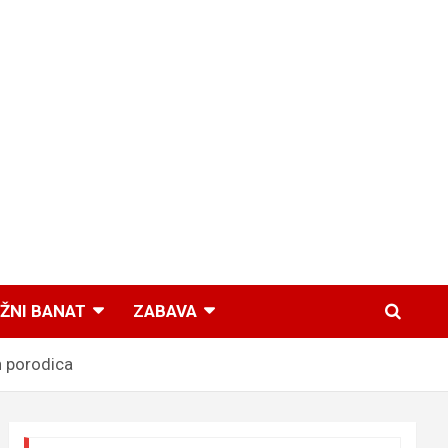
ŽNI BANAT
ZABAVA
 porodica