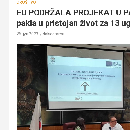
DRUŠTVO
EU PODRŽALA PROJEKAT U PA
pakla u pristojan život za 13 u
26. јул 2023.
dakicorama