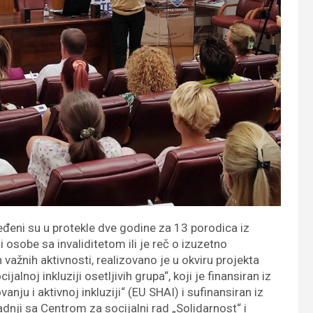
đeni su u protekle dve godine za 13 porodica iz
 osobe sa invaliditetom ili je reč o izuzetno
ažnih aktivnosti, realizovano je u okviru projekta
lnoj inkluziji osetljivih grupa“, koji je finansiran iz
ju i aktivnoj inkluziji“ (EU SHAI) i sufinansiran iz
dnji sa Centrom za socijalni rad „Solidarnost“ i