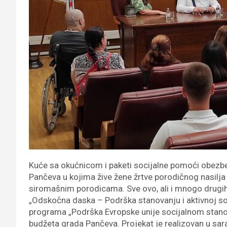
Kuće sa okućnicom i paketi socijalne pomoći obezbe
Pančeva u kojima žive žene žrtve porodičnog nasilja i
siromašnim porodicama. Sve ovo, ali i mnogo drugih v
„Odskočna daska – Podrška stanovanju i aktivnoj socija
programa „Podrška Evropske unije socijalnom stanovan
budžeta grada Pančeva. Projekat je realizovan u sara