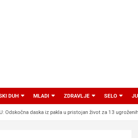
SKI DUH
MLADI
ZDRAVLJE
SELO
JU
dskočna daska iz pakla u pristojan život za 13 ugroženih