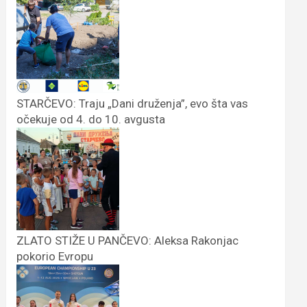
STARČEVO: Traju „Dani druženja”, evo šta vas
očekuje od 4. do 10. avgusta
ZLATO STIŽE U PANČEVO: Aleksa Rakonjac
pokorio Evropu