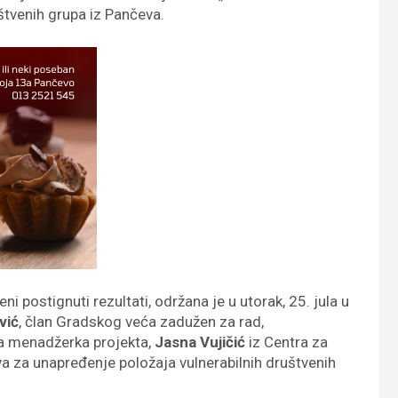
štvenih grupa iz Pančeva.
i postignuti rezultati, održana je u utorak, 25. jula u
vić
, član Gradskog veća zadužen za rad,
na menadžerka projekta,
Jasna Vujičić
iz Centra za
va za unapređenje položaja vulnerabilnih društvenih