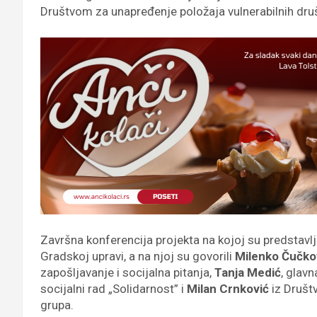
Društvom za unapređenje položaja vulnerabilnih dru
Završna konferencija projekta na kojoj su predstavljen
Gradskoj upravi, a na njoj su govorili
Milenko Čučko
zapošljavanje i socijalna pitanja,
Tanja Medić
, glav
socijalni rad „Solidarnost” i
Milan Crnković
iz Društ
grupa.