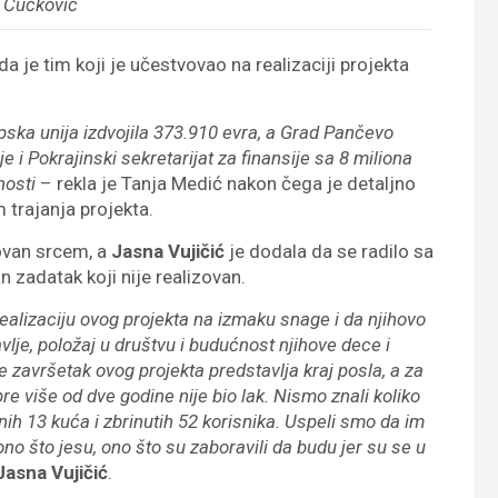
 Čučković
 da je tim koji je učestvovao na realizaciji projekta
pska unija izdvojila 373.910 evra, a Grad Pančevo
 i Pokrajinski sekretarijat za finansije sa 8 miliona
nosti
– rekla je Tanja Medić nakon čega je detaljno
 trajanja projekta.
zovan srcem, a
Jasna Vujičić
je dodala da se radilo sa
 zadatak koji nije realizovan.
realizaciju ovog projekta na izmaku snage i da njihovo
vlje, položaj u društvu i budućnost njihove dece i
 završetak ovog projekta predstavlja kraj posla, a za
re više od dve godine nije bio lak. Nismo znali koliko
enih 13 kuća i zbrinutih 52 korisnika. Uspeli smo da im
o što jesu, ono što su zaboravili da budu jer su se u
Jasna Vujičić
.