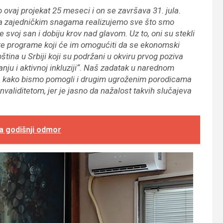
 ovaj projekat 25 meseci i on se završava 31. jula.
 zajedničkim snagama realizujemo sve što smo
svoj san i dobiju krov nad glavom. Uz to, oni su stekli
e programe koji će im omogućiti da se ekonomski
ina u Srbiji koji su podržani u okviru prvog poziva
ju i aktivnoj inkluziji“. Naš zadatak u narednom
a kako bismo pomogli i drugim ugroženim porodicama
aliditetom, jer je jasno da nažalost takvih slučajeva
a godišnji odmor