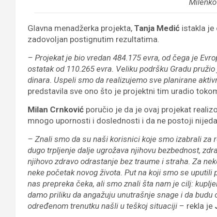
Milenko
Glavna menadžerka projekta,
Tanja Medić
istakla je
zadovoljan postignutim rezultatima.
– Projekat je bio vredan 484.175 evra, od čega je Evro
ostatak od 110.265 evra. Veliku podršku Gradu pružio je
dinara. Uspeli smo da realizujemo sve planirane aktiv
predstavila sve ono što je projektni tim uradio tokom
Milan Crnković
poručio je da je ovaj projekat reali
mnogo upornosti i doslednosti i da ne postoji nijedan
– Znali smo da su naši korisnici koje smo izabrali za 
dugo trpljenje dalje ugrožava njihovu bezbednost, zdra
njihovo zdravo odrastanje bez traume i straha. Za neke
neke početak novog života. Put na koji smo se uputili p
nas prepreka čeka, ali smo znali šta nam je cilj: kuplj
damo priliku da angažuju unutrašnje snage i da budu on
određenom trenutku našli u teškoj situaciji
– rekla je