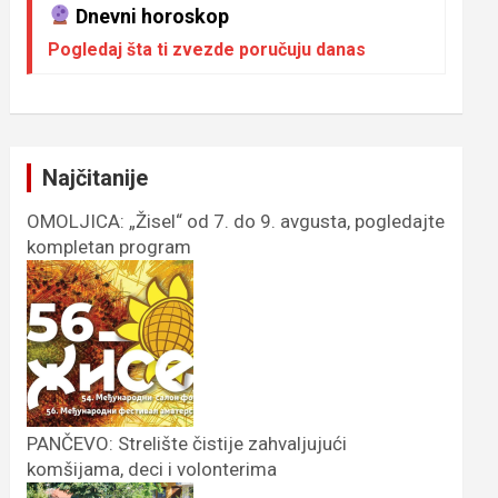
Dnevni horoskop
Pogledaj šta ti zvezde poručuju danas
Najčitanije
OMOLJICA: „Žisel“ od 7. do 9. avgusta, pogledajte
kompletan program
PANČEVO: Strelište čistije zahvaljujući
komšijama, deci i volonterima