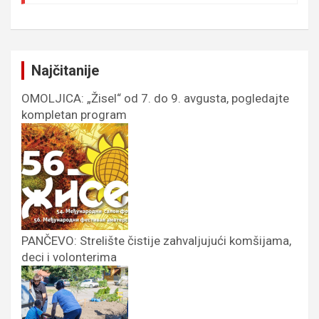
Najčitanije
OMOLJICA: „Žisel“ od 7. do 9. avgusta, pogledajte
kompletan program
PANČEVO: Strelište čistije zahvaljujući komšijama,
deci i volonterima