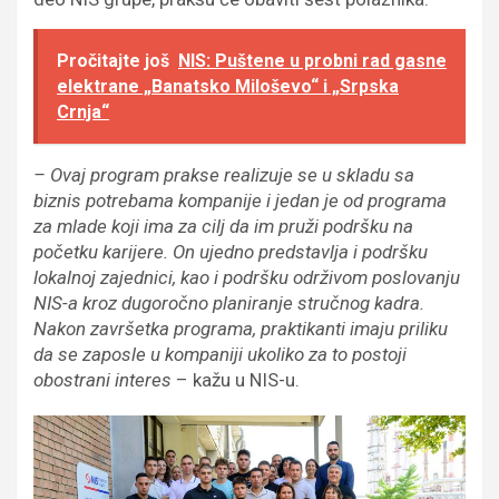
Pročitajte još
NIS: Puštene u probni rad gasne
elektrane „Banatsko Miloševo“ i „Srpska
Crnja“
– Ovaj program prakse realizuje se u skladu sa
biznis potrebama kompanije i jedan je od programa
za mlade koji ima za cilj da im pruži podršku na
početku karijere. On ujedno predstavlja i podršku
lokalnoj zajednici, kao i podršku održivom poslovanju
NIS-a kroz dugoročno planiranje stručnog kadra.
Nakon završetka programa, praktikanti imaju priliku
da se zaposle u kompaniji ukoliko za to postoji
obostrani interes
– kažu u NIS-u.