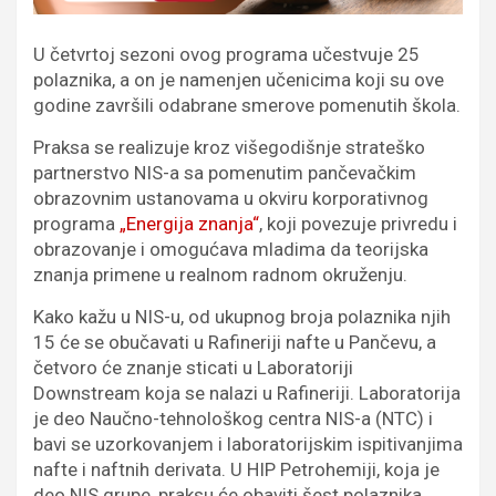
U četvrtoj sezoni ovog programa učestvuje 25
polaznika, a on je namenjen učenicima koji su ove
godine završili odabrane smerove pomenutih škola.
Praksa se realizuje kroz višegodišnje strateško
partnerstvo NIS-a sa pomenutim pančevačkim
obrazovnim ustanovama u okviru korporativnog
programa
„Energija znanja“
, koji povezuje privredu i
obrazovanje i omogućava mladima da teorijska
znanja primene u realnom radnom okruženju.
Kako kažu u NIS-u, od ukupnog broja polaznika njih
15 će se obučavati u Rafineriji nafte u Pančevu, a
četvoro će znanje sticati u Laboratoriji
Downstream koja se nalazi u Rafineriji. Laboratorija
je deo Naučno-tehnološkog centra NIS-a (NTC) i
bavi se uzorkovanjem i laboratorijskim ispitivanjima
nafte i naftnih derivata. U HIP Petrohemiji, koja je
deo NIS grupe, praksu će obaviti šest polaznika.