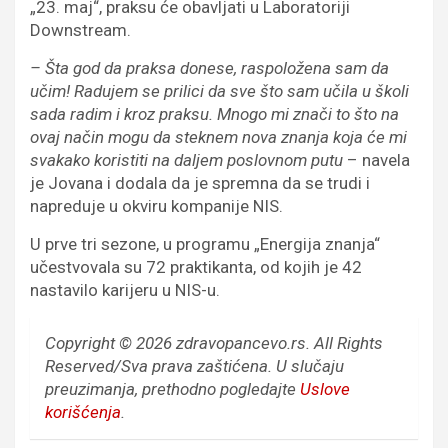
„23. maj“, praksu će obavljati u Laboratoriji
Downstream.
– Šta god da praksa donese, raspoložena sam da
učim! Radujem se prilici da sve što sam učila u školi
sada radim i kroz praksu. Mnogo mi znači to što na
ovaj način mogu da steknem nova znanja koja će mi
svakako koristiti na daljem poslovnom putu
– navela
je Jovana i dodala da je spremna da se trudi i
napreduje u okviru kompanije NIS.
U prve tri sezone, u programu „Energija znanja“
učestvovala su 72 praktikanta, od kojih je 42
nastavilo karijeru u NIS-u.
Copyright © 2026 zdravopancevo.rs. All Rights
Reserved/Sva prava zaštićena.
U slučaju
preuzimanja, prethodno pogledajte
Uslove
korišćenja
.