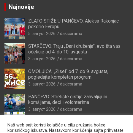
Najnovije
ZLATO STIŽE U PANČEVO: Aleksa Rakonjac
pokorio Evropu
5. август 2026.
dakicorama
STARČEVO: Traju „Dani druženja”, evo šta vas
očekuje od 4. do 10. avgusta
3. август 2026.
dakicorama
OMOLJICA: „Žisel“ od 7. do 9. avgusta,
pogledajte kompletan program
3. август 2026.
dakicorama
PANČEVO: Strelište čistije zahvaljujući
komšijama, deci i volonterima
3. август 2026.
dakicorama
Naš web sajt koristi kolačiće u cilju pružanja boljeg
korisničkog iskustva. Nastavkom korišćenja sajta prihvatate