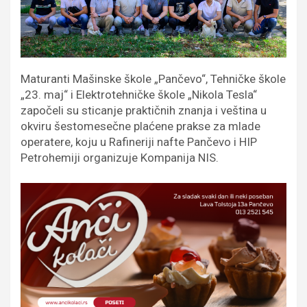
Maturanti Mašinske škole „Pančevo“, Tehničke škole
„23. maj“ i Elektrotehničke škole „Nikola Tesla“
započeli su sticanje praktičnih znanja i veština u
okviru šestomesečne plaćene prakse za mlade
operatere, koju u Rafineriji nafte Pančevo i HIP
Petrohemiji organizuje Kompanija NIS.