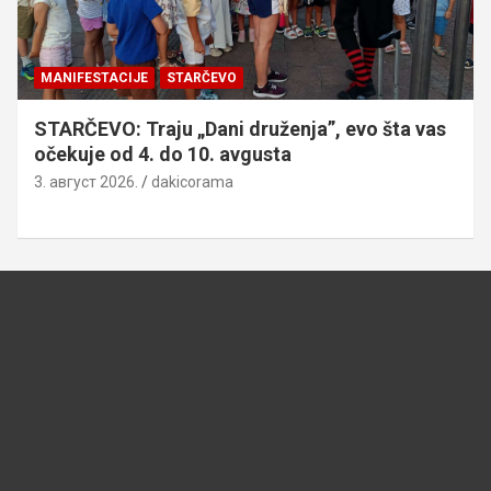
MANIFESTACIJE
STARČEVO
STARČEVO: Traju „Dani druženja”, evo šta vas
očekuje od 4. do 10. avgusta
3. август 2026.
dakicorama