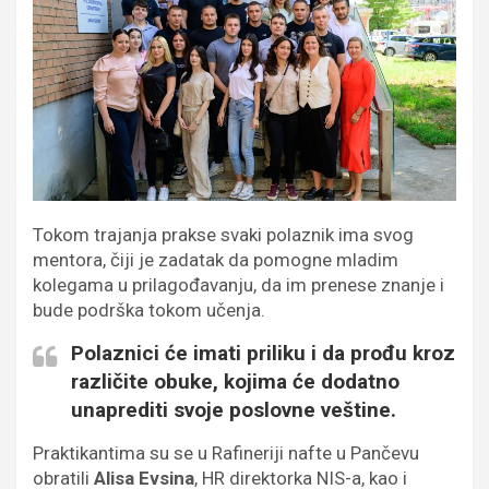
Tokom trajanja prakse svaki polaznik ima svog
mentora, čiji je zadatak da pomogne mladim
kolegama u prilagođavanju, da im prenese znanje i
bude podrška tokom učenja.
Polaznici će imati priliku i da prođu kroz
različite obuke, kojima će dodatno
unaprediti svoje poslovne veštine.
Praktikantima su se u Rafineriji nafte u Pančevu
obratili
Alisa Evsina
, HR direktorka NIS-a, kao i