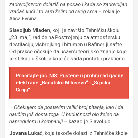
zadovoljstvom dolaziš na posao i kada se zadovoljan
vraćaš kući i to vam želim od sveg srca
– rekla je
Alisa Evsina.
Slavoljub Mladen
, koji je završio Tehničku školu
„23. maj“, radiće na Postrojenju za atmosfersku
destilaciju, visbrejking i bitumen u Rafineriji nafte.
Od prakse očekuje da usavrši teorijsko znanje koje
je stekao u školi, a koje će sada postati i praktično.
Pročitajte još
NIS: Puštene u probni rad gasne
elektrane „Banatsko Miloševo“ i „Srpska
Crnja“
– Očekujem da postavim veliki broj pitanja, kao i da
naučim još dosta toga. U budućnosti bih želeo da
napredujem u kompaniji
– kazao je Slavoljub.
Jovana Luka
č, koja takođe dolazi iz Tehničke škole