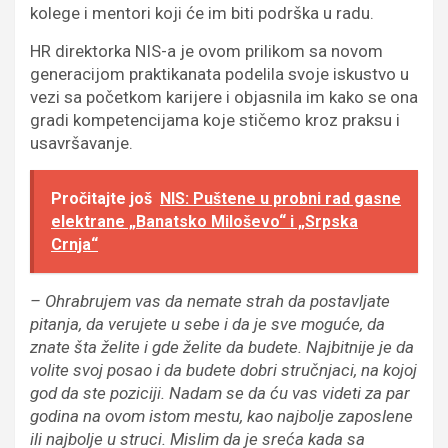
kolege i mentori koji će im biti podrška u radu.
HR direktorka NIS-a je ovom prilikom sa novom
generacijom praktikanata podelila svoje iskustvo u
vezi sa početkom karijere i objasnila im kako se ona
gradi kompetencijama koje stičemo kroz praksu i
usavršavanje.
Pročitajte još
NIS: Puštene u probni rad gasne
elektrane „Banatsko Miloševo“ i „Srpska
Crnja“
– Ohrabrujem vas da nemate strah da postavljate
pitanja, da verujete u sebe i da je sve moguće, da
znate šta želite i gde želite da budete. Najbitnije je da
volite svoj posao i da budete dobri stručnjaci, na kojoj
god da ste poziciji. Nadam se da ću vas videti za par
godina na ovom istom mestu, kao najbolje zaposlene
ili najbolje u struci. Mislim da je sreća kada sa