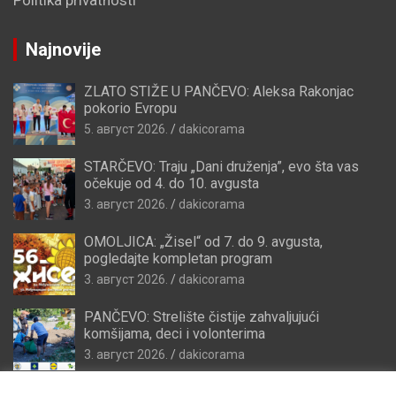
Najnovije
ZLATO STIŽE U PANČEVO: Aleksa Rakonjac
pokorio Evropu
5. август 2026.
dakicorama
STARČEVO: Traju „Dani druženja”, evo šta vas
očekuje od 4. do 10. avgusta
3. август 2026.
dakicorama
OMOLJICA: „Žisel“ od 7. do 9. avgusta,
pogledajte kompletan program
3. август 2026.
dakicorama
PANČEVO: Strelište čistije zahvaljujući
komšijama, deci i volonterima
3. август 2026.
dakicorama