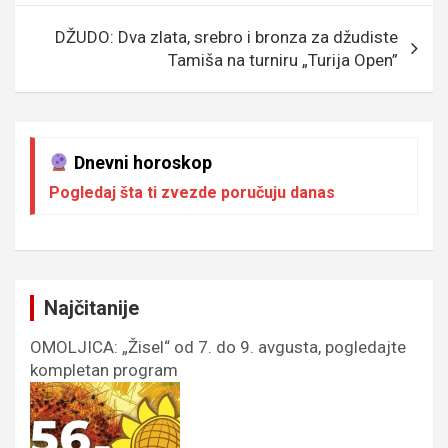
DŽUDO: Dva zlata, srebro i bronza za džudiste
Tamiša na turniru „Turija Open”
Dnevni horoskop
Pogledaj šta ti zvezde poručuju danas
Najčitanije
OMOLJICA: „Žisel“ od 7. do 9. avgusta, pogledajte
kompletan program