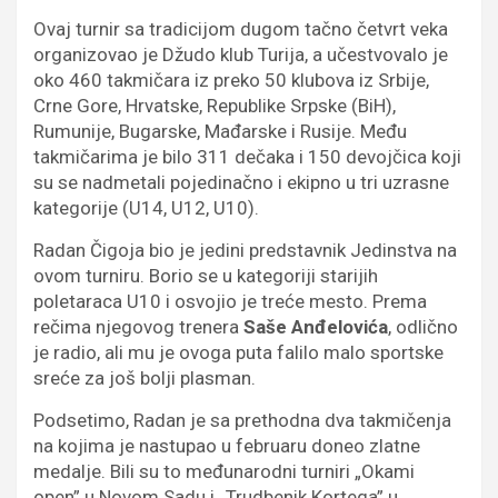
Ovaj turnir sa tradicijom dugom tačno četvrt veka
organizovao je Džudo klub Turija, a učestvovalo je
oko 460 takmičara iz preko 50 klubova iz Srbije,
Crne Gore, Hrvatske, Republike Srpske (BiH),
Rumunije, Bugarske, Mađarske i Rusije. Među
takmičarima je bilo 311 dečaka i 150 devojčica koji
su se nadmetali pojedinačno i ekipno u tri uzrasne
kategorije (U14, U12, U10).
Radan Čigoja bio je jedini predstavnik Jedinstva na
ovom turniru. Borio se u kategoriji starijih
poletaraca U10 i osvojio je treće mesto. Prema
rečima njegovog trenera
Saše Anđelovića
, odlično
je radio, ali mu je ovoga puta falilo malo sportske
sreće za još bolji plasman.
Podsetimo, Radan je sa prethodna dva takmičenja
na kojima je nastupao u februaru doneo zlatne
medalje. Bili su to međunarodni turniri „Okami
open” u Novom Sadu i „Trudbenik Kortega” u