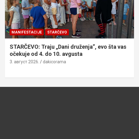
MANIFESTACIJE
STARČEVO
STARČEVO: Traju „Dani druženja”, evo šta vas
očekuje od 4. do 10. avgusta
3. август 2026.
dakicorama