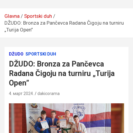
Glavna
Sportski duh
DŽUDO: Bronza za Pančevca Radana Čigoju na turniru
„Turija Open”
DŽUDO
SPORTSKI DUH
DŽUDO: Bronza za Pančevca
Radana Čigoju na turniru „Turija
Open”
4. март 2024.
dakicorama