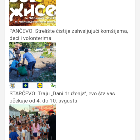
PANČEVO: Strelište čistije zahvaljujući komšijama,
deci i volonterima
STARČEVO: Traju „Dani druženja”, evo šta vas
očekuje od 4. do 10. avgusta