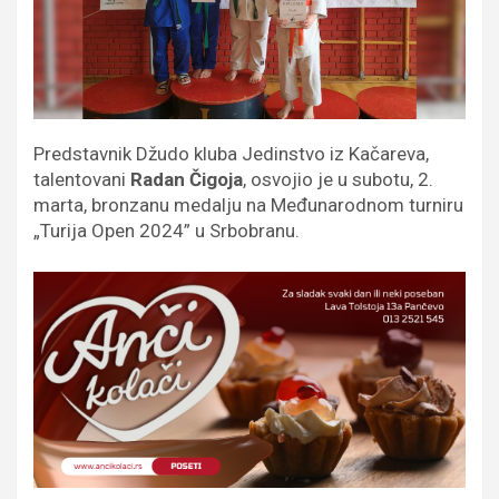
Predstavnik Džudo kluba Jedinstvo iz Kačareva,
talentovani
Radan Čigoja
, osvojio je u subotu, 2.
marta, bronzanu medalju na Međunarodnom turniru
„Turija Open 2024” u Srbobranu.