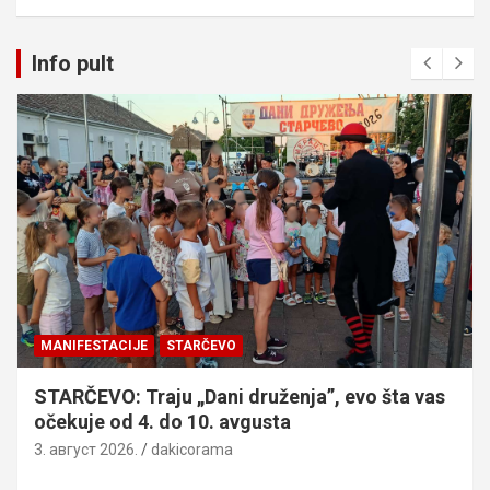
Info pult
MANIFESTACIJE
STARČEVO
STARČEVO: Traju „Dani druženja”, evo šta vas
očekuje od 4. do 10. avgusta
3. август 2026.
dakicorama