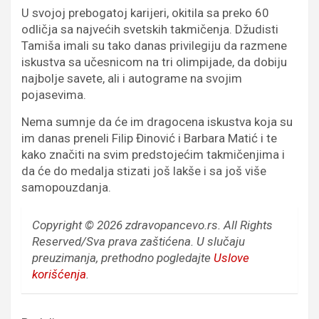
U svojoj prebogatoj karijeri, okitila sa preko 60
odličja sa najvećih svetskih takmičenja. Džudisti
Tamiša imali su tako danas privilegiju da razmene
iskustva sa učesnicom na tri olimpijade, da dobiju
najbolje savete, ali i autograme na svojim
pojasevima.
Nema sumnje da će im dragocena iskustva koja su
im danas preneli Filip Đinović i Barbara Matić i te
kako značiti na svim predstojećim takmičenjima i
da će do medalja stizati još lakše i sa još više
samopouzdanja.
Copyright © 2026 zdravopancevo.rs. All Rights
Reserved/Sva prava zaštićena.
U slučaju
preuzimanja, prethodno pogledajte
Uslove
korišćenja
.