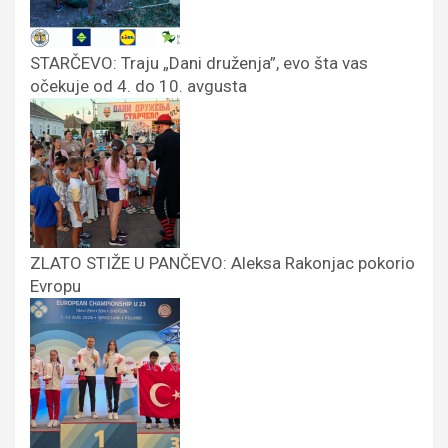
STARČEVO: Traju „Dani druženja”, evo šta vas
očekuje od 4. do 10. avgusta
ZLATO STIŽE U PANČEVO: Aleksa Rakonjac pokorio
Evropu