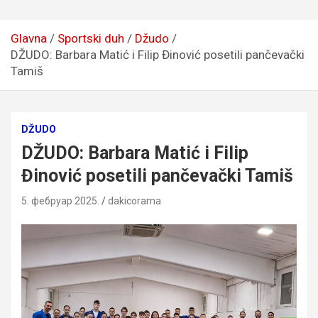
Glavna
Sportski duh
Džudo
DŽUDO: Barbara Matić i Filip Đinović posetili pančevački
Tamiš
DŽUDO
DŽUDO: Barbara Matić i Filip
Đinović posetili pančevački Tamiš
5. фебруар 2025.
dakicorama