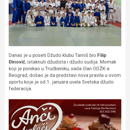
Danas je u poseti Džudo klubu Tamiš bio
Filip
Đinović
, istaknuti džudista i džudo sudija. Momak
koji je ponikao u Trudbeniku, sada član ODŽK-a
Beograd, došao je da predstavi nova pravila u ovom
sportu koje je od 1. januara uvela Svetska džudo
federacija.