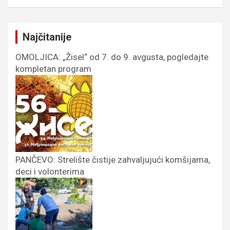
Najčitanije
OMOLJICA: „Žisel“ od 7. do 9. avgusta, pogledajte
kompletan program
PANČEVO: Strelište čistije zahvaljujući komšijama,
deci i volonterima