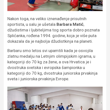
Nakon toga, na veliko iznenađenje prisutnih
sportista, u salu je ušetala
Barbara Matić
,
džudistima i ljubiteljima tog sporta dobro poznata
Splićanka, rođena 1994. godine, koja je više puta
dokazala da je najbolja džudistkinja na planeti.
Barbaru smo letos svi upamtili kada je osvojila
zlatnu medalju na Letnjim olimpijskim igrama, u
kategoriji do 70 kg za žene, a ova Hrvatica je i
dvostruka svetska i evropska šampionka u
kategoriji do 70 kg, dvostruka juniorska prvakinja
sveta i juniorska prvakinja Evrope.