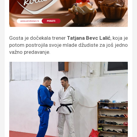
Gosta je dočekala trener
Tatjana Bevc Lalić
, koja je
potom postrojila svoje mlade džudiste za još jedno
važno predavanje.