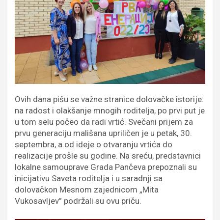
Ovih dana pišu se važne stranice dolovačke istorije:
na radost i olakšanje mnogih roditelja, po prvi put je
u tom selu počeo da radi vrtić. Svečani prijem za
prvu generaciju mališana upriličen je u petak, 30.
septembra, a od ideje o otvaranju vrtića do
realizacije prošle su godine. Na sreću, predstavnici
lokalne samouprave Grada Pančeva prepoznali su
inicijativu Saveta roditelja i u saradnji sa
dolovačkon Mesnom zajednicom „Mita
Vukosavljev” podržali su ovu priču.