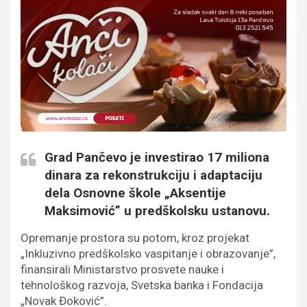
Grad Pančevo je investirao 17 miliona
dinara za rekonstrukciju i adaptaciju
dela Osnovne škole „Aksentije
Maksimović” u predškolsku ustanovu.
Opremanje prostora su potom, kroz projekat
„Inkluzivno predškolsko vaspitanje i obrazovanje”,
finansirali Ministarstvo prosvete nauke i
tehnološkog razvoja, Svetska banka i Fondacija
„Novak Đoković”.