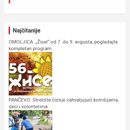
Najčitanije
OMOLJICA: „Žisel“ od 7. do 9. avgusta, pogledajte
kompletan program
PANČEVO: Strelište čistije zahvaljujući komšijama,
deci i volonterima