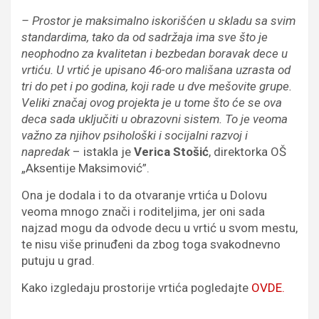
– Prostor je maksimalno iskorišćen u skladu sa svim
standardima, tako da od sadržaja ima sve što je
neophodno za kvalitetan i bezbedan boravak dece u
vrtiću. U vrtić je upisano 46-oro mališana uzrasta od
tri do pet i po godina, koji rade u dve mešovite grupe.
Veliki značaj ovog projekta je u tome što će se ova
deca sada uključiti u obrazovni sistem. To je veoma
važno za njihov psihološki i socijalni razvoj i
napredak
– istakla je
Verica Stošić
, direktorka OŠ
„Aksentije Maksimović”.
Ona je dodala i to da otvaranje vrtića u Dolovu
veoma mnogo znači i roditeljima, jer oni sada
najzad mogu da odvode decu u vrtić u svom mestu,
te nisu više prinuđeni da zbog toga svakodnevno
putuju u grad.
Kako izgledaju prostorije vrtića pogledajte
OVDE.