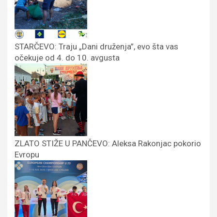
STARČEVO: Traju „Dani druženja”, evo šta vas
očekuje od 4. do 10. avgusta
ZLATO STIŽE U PANČEVO: Aleksa Rakonjac pokorio
Evropu