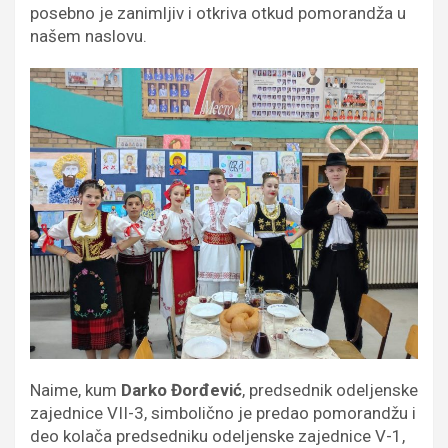
posebno je zanimljiv i otkriva otkud pomorandža u
našem naslovu.
Naime, kum
Darko Đorđević
, predsednik odeljenske
zajednice VII-3, simbolično je predao pomorandžu i
deo kolača predsedniku odeljenske zajednice V-1,