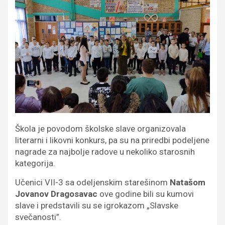
Škola je povodom školske slave organizovala
literarni i likovni konkurs, pa su na priredbi podeljene
nagrade za najbolje radove u nekoliko starosnih
kategorija.
Učenici VII-3 sa odeljenskim starešinom
Natašom
Jovanov Dragosavac
ove godine bili su kumovi
slave i predstavili su se igrokazom „Slavske
svečanosti”.