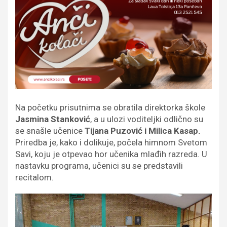
Na početku prisutnima se obratila direktorka škole
Jasmina Stanković
, a u ulozi voditeljki odlično su
se snašle učenice
Tijana Puzović i Milica Kasap.
Priredba je, kako i dolikuje, počela himnom Svetom
Savi, koju je otpevao hor učenika mlađih razreda. U
nastavku programa, učenici su se predstavili
recitalom.