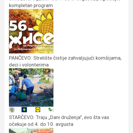
kompletan program
PANČEVO: Strelište čistije zahvaljujući komšijama,
deci i volonterima
STARČEVO: Traju „Dani druženja”, evo šta vas
očekuje od 4. do 10. avgusta