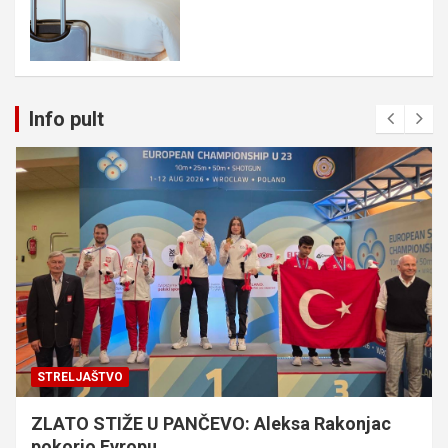
Info pult
STRELJAŠTVO
ZLATO STIŽE U PANČEVO: Aleksa Rakonjac
pokorio Evropu