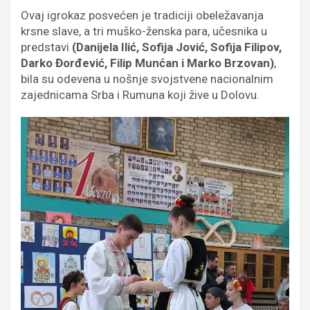
Ovaj igrokaz posvećen je tradiciji obeležavanja
krsne slave, a tri muško-ženska para, učesnika u
predstavi
(Danijela Ilić, Sofija Jović, Sofija Filipov,
Darko Đorđević, Filip Munćan i Marko Brzovan)
,
bila su odevena u nošnje svojstvene nacionalnim
zajednicama Srba i Rumuna koji žive u Dolovu.