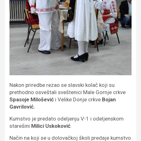
Nakon priredbe rezao se slavski kolač koji su
prethodno osveštali sveštenici Male Gornje crkve
Spasoje Milošević
i Velike Donje crkve
Bojan
Gavrilović.
Kumstvo je predato odeljenju V-1 i odeljenskom
starešini
Milici Uskoković
.
Način na koji se u dolovačkoj školi predaje kumstvo