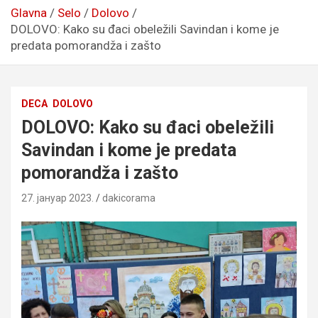
Glavna
Selo
Dolovo
DOLOVO: Kako su đaci obeležili Savindan i kome je
predata pomorandža i zašto
DECA
DOLOVO
DOLOVO: Kako su đaci obeležili
Savindan i kome je predata
pomorandža i zašto
27. јануар 2023.
dakicorama