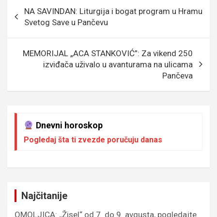
o
g
g
A
Кретање
NA SAVINDAN: Liturgija i bogat program u Hramu
o
e
er
p
чланка
Svetog Save u Pančevu
k
p
MEMORIJAL „ACA STANKOVIĆ”: Za vikend 250
izviđača uživalo u avanturama na ulicama
Pančeva
Dnevni horoskop
Pogledaj šta ti zvezde poručuju danas
Najčitanije
OMOLJICA: „Žisel“ od 7. do 9. avgusta, pogledajte