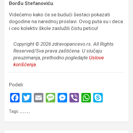
Đorđu Stefanoviću
.
Videćemo kako će se budući šestaci pokazati
dogodine na narednoj proslavi. Ovog puta su i deca
i ceo kolektiv škole zaslužili čistu peticu!
Copyright © 2026 zdravopancevo.rs. All Rights
Reserved/Sva prava zaštićena.
U slučaju
preuzimanja, prethodno pogledajte
Uslove
korišćenja
.
Podeli:
F
T
E
M
M
Vi
W
S
a
wi
m
es
es
b
h
ky
Tags:
,
,
,
,
,
,
ce
tt
ail
s
se
er
at
p
b
er
a
n
s
e