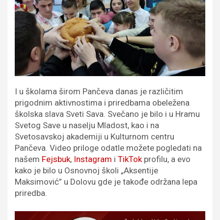
I u školama širom Pančeva danas je različitim
prigodnim aktivnostima i priredbama obeležena
školska slava Sveti Sava. Svečano je bilo i u Hramu
Svetog Save u naselju Mladost, kao i na
Svetosavskoj akademiji u Kulturnom centru
Pančeva. Video priloge odatle možete pogledati na
našem
Fejsbuk
,
Instagram
i
TikTok
profilu, a evo
kako je bilo u Osnovnoj školi „Aksentije
Maksimović” u Dolovu gde je takođe održana lepa
priredba.