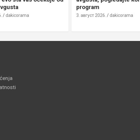
avgusta
program
.
dakicorama
3. август 2026.
dakicorama
šćenja
vatnosti