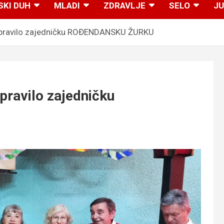
SKI DUH
MLADI
ZDRAVLJE
SELO
JU
apravilo zajedničku ROĐENDANSKU ŽURKU
pravilo zajedničku