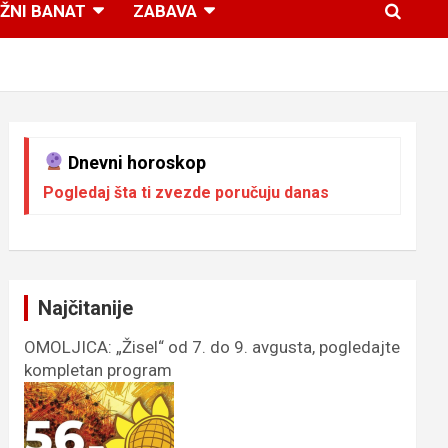
ŽNI BANAT
ZABAVA
Dnevni horoskop
Pogledaj šta ti zvezde poručuju danas
Najčitanije
OMOLJICA: „Žisel“ od 7. do 9. avgusta, pogledajte
kompletan program