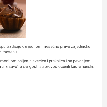
 lepu tradiciju da jednom mesečno prave zajedničku
em mesecu.
emonijom paljenja svećica i prskalica i sa pevanjem
na suvo”, a svi gosti su provod ocenili kao vrhunski.