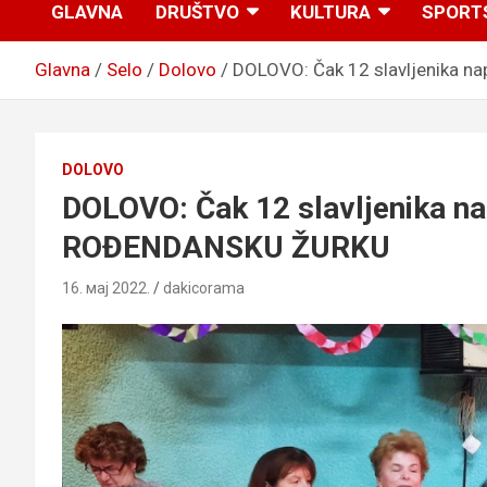
GLAVNA
DRUŠTVO
KULTURA
SPORT
Glavna
Selo
Dolovo
DOLOVO: Čak 12 slavljenika n
DOLOVO
DOLOVO: Čak 12 slavljenika na
ROĐENDANSKU ŽURKU
16. мај 2022.
dakicorama