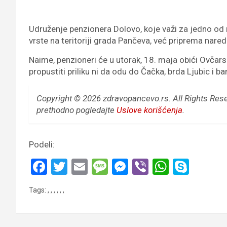
Udruženje penzionera Dolovo, koje važi za jedno od n
vrste na teritoriji grada Pančeva, već priprema naredn
Naime, penzioneri će u utorak, 18. maja obići Ovčarsk
propustiti priliku ni da odu do Čačka, brda Ljubic i b
Copyright © 2026 zdravopancevo.rs. All Rights Res
prethodno pogledajte
Uslove korišćenja
.
Podeli:
F
T
E
M
M
Vi
W
S
a
wi
m
es
es
b
h
ky
Tags:
,
,
,
,
,
,
ce
tt
ail
s
se
er
at
p
b
er
a
n
s
e