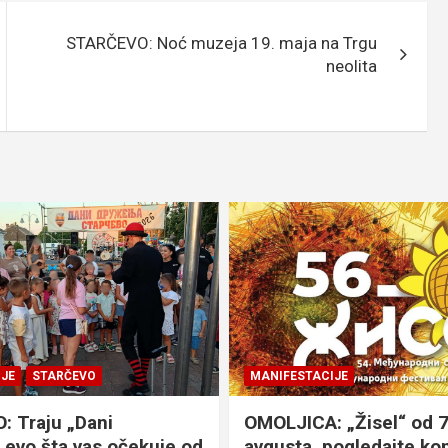
STARČEVO: Noć muzeja 19. maja na Trgu
neolita
JE
STARČEVO
MANIFESTACIJE
 Traju „Dani
OMOLJICA: „Žisel“ od 7
 evo šta vas očekuje od
avgusta, pogledajte k