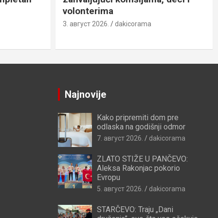
volonterima
3. август 2026.
dakicorama
Najnovije
Kako pripremiti dom pre
odlaska na godišnji odmor
7. август 2026.
dakicorama
ZLATO STIŽE U PANČEVO:
Aleksa Rakonjac pokorio
Evropu
5. август 2026.
dakicorama
STARČEVO: Traju „Dani