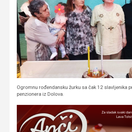
Ogromnu rođendansku žurku sa čak 12 slavljenika pri
penzionera iz Dolova.