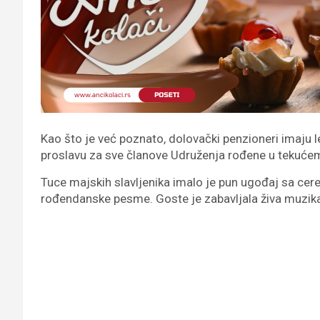
Kao što je već poznato, dolovački penzioneri imaju
proslavu za sve članove Udruženja rođene u tekuć
Tuce majskih slavljenika imalo je pun ugođaj sa cer
rođendanske pesme. Goste je zabavljala živa muzika „