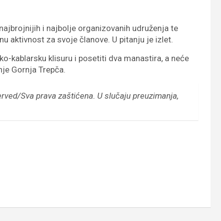
ajbrojnijih i najbolje organizovanih udruženja te
u aktivnost za svoje članove. U pitanju je izlet.
o-kablarsku klisuru i posetiti dva manastira, a neće
anje Gornja Trepča.
erved/Sva prava zaštićena.
U slučaju preuzimanja,