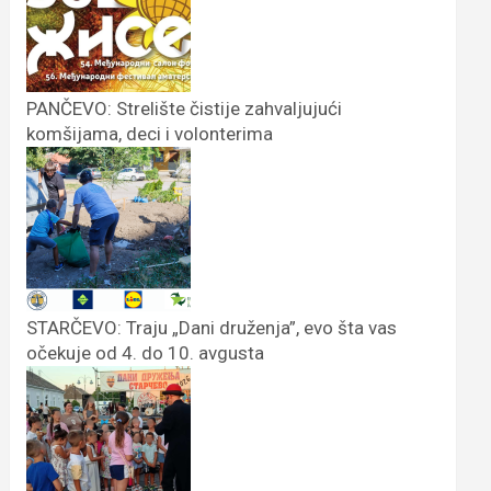
PANČEVO: Strelište čistije zahvaljujući
komšijama, deci i volonterima
STARČEVO: Traju „Dani druženja”, evo šta vas
očekuje od 4. do 10. avgusta