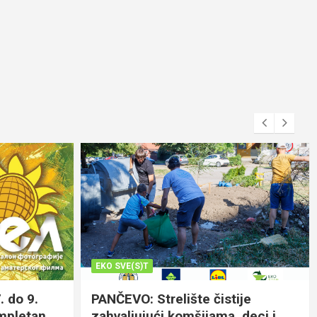
EKO SVE(S)T
. do 9.
PANČEVO: Strelište čistije
ompletan
zahvaljujući komšijama, deci i