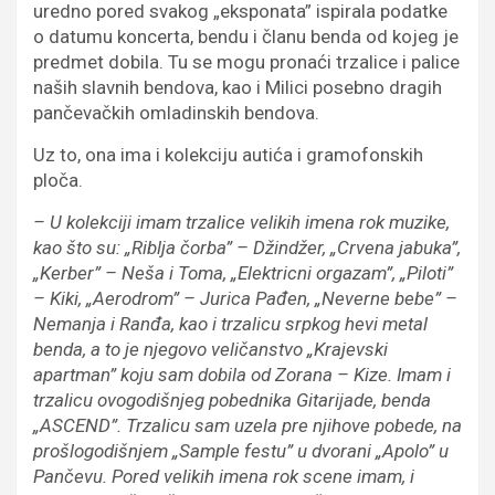
uredno pored svakog „eksponata” ispirala podatke
o datumu koncerta, bendu i članu benda od kojeg je
predmet dobila. Tu se mogu pronaći trzalice i palice
naših slavnih bendova, kao i Milici posebno dragih
pančevačkih omladinskih bendova.
Uz to, ona ima i kolekciju autića i gramofonskih
ploča.
– U kolekciji imam trzalice velikih imena rok muzike,
kao što su: „Riblja čorba” – Džindžer, „Crvena jabuka”,
„Kerber” – Neša i Toma, „Elektricni orgazam”, „Piloti”
– Kiki, „Aerodrom” – Jurica Pađen, „Neverne bebe” –
Nemanja i Ranđa, kao i trzalicu srpkog hevi metal
benda, a to je njegovo veličanstvo „Krajevski
apartman” koju sam dobila od Zorana – Kize. Imam i
trzalicu ovogodišnjeg pobednika Gitarijade, benda
„ASCEND”. Trzalicu sam uzela pre njihove pobede, na
prošlogodišnjem „Sample festu” u dvorani „Apolo” u
Pančevu. Pored velikih imena rok scene imam, i