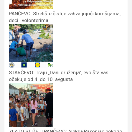
PANČEVO: Strelište čistije zahvaljujući komšijama,
deci i volonterima
STARČEVO: Traju „Dani druženja”, evo šta vas
očekuje od 4. do 10. avgusta
ZLATO STIŽE U PANČEVO: Aleksa Rakonjac pokorio