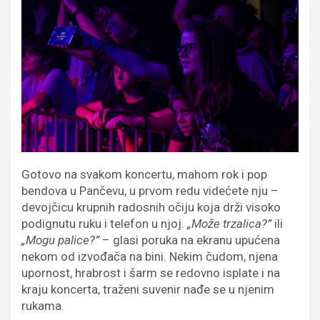
Gotovo na svakom koncertu, mahom rok i pop
bendova u Pančevu, u prvom redu videćete nju –
devojčicu krupnih radosnih očiju koja drži visoko
podignutu ruku i telefon u njoj.
„Može trzalica?”
ili
„Mogu palice?”
– glasi poruka na ekranu upućena
nekom od izvođača na bini. Nekim čudom, njena
upornost, hrabrost i šarm se redovno isplate i na
kraju koncerta, traženi suvenir nađe se u njenim
rukama.