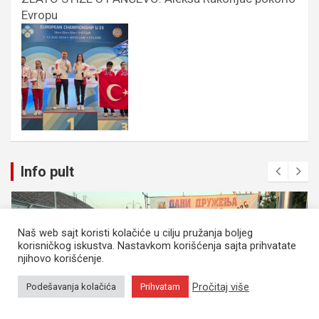
Evropu
Info pult
Naš web sajt koristi kolačiće u cilju pružanja boljeg
korisničkog iskustva. Nastavkom korišćenja sajta prihvatate
njihovo korišćenje.
Pročitaj više
Podešavanja kolačića
Prihvatam