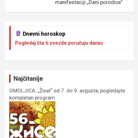
manifestaciji „Dani porodice”
Dnevni horoskop
Pogledaj šta ti zvezde poručuju danas
Najčitanije
OMOLJICA: „Žisel“ od 7. do 9. avgusta, pogledajte
kompletan program