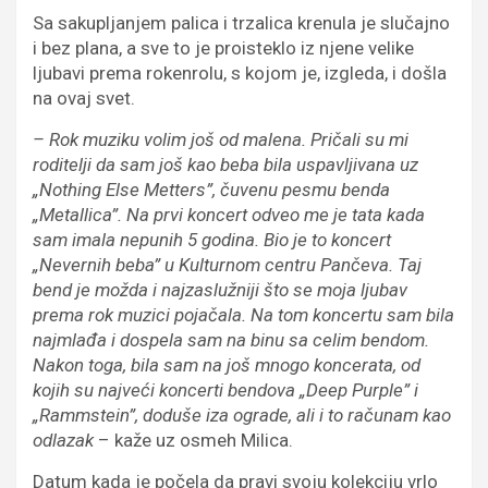
Sa sakupljanjem palica i trzalica krenula je slučajno
i bez plana, a sve to je proisteklo iz njene velike
ljubavi prema rokenrolu, s kojom je, izgleda, i došla
na ovaj svet.
– Rok muziku volim još od malena. Pričali su mi
roditelji da sam još kao beba bila uspavljivana uz
„Nothing Else Metters”, čuvenu pesmu benda
„Metallica”. Na prvi koncert odveo me je tata kada
sam imala nepunih 5 godina. Bio je to koncert
„Nevernih beba” u Kulturnom centru Pančeva. Taj
bend je možda i najzaslužniji što se moja ljubav
prema rok muzici pojačala. Na tom koncertu sam bila
najmlađa i dospela sam na binu sa celim bendom.
Nakon toga, bila sam na još mnogo koncerata, od
kojih su najveći koncerti bendova „Deep Purple” i
„Rammstein”, doduše iza ograde, ali i to računam kao
odlazak
– kaže uz osmeh Milica.
Datum kada je počela da pravi svoju kolekciju vrlo