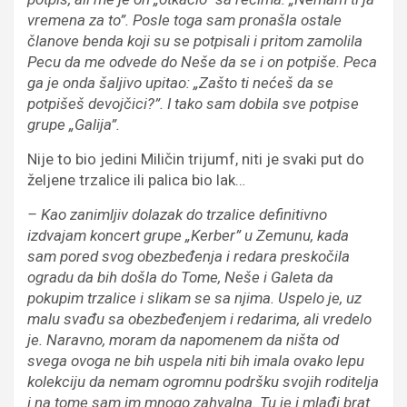
vremena za to”. Posle toga sam pronašla ostale
članove benda koji su se potpisali i pritom zamolila
Pecu da me odvede do Neše da se i on potpiše. Peca
ga je onda šaljivo upitao: „Zašto ti nećeš da se
potpišeš devojčici?”. I tako sam dobila sve potpise
grupe „Galija”.
Nije to bio jedini Miličin trijumf, niti je svaki put do
željene trzalice ili palica bio lak…
– Kao zanimljiv dolazak do trzalice definitivno
izdvajam koncert grupe „Kerber” u Zemunu, kada
sam pored svog obezbeđenja i redara preskočila
ogradu da bih došla do Tome, Neše i Galeta da
pokupim trzalice i slikam se sa njima. Uspelo je, uz
malu svađu sa obezbeđenjem i redarima, ali vredelo
je. Naravno, moram da napomenem da ništa od
svega ovoga ne bih uspela niti bih imala ovako lepu
kolekciju da nemam ogromnu podršku svojih roditelja
i na tome sam im mnogo zahvalna. Tu je i mlađi brat