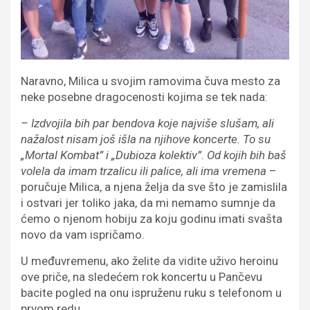
Naravno, Milica u svojim ramovima čuva mesto za
neke posebne dragocenosti kojima se tek nada:
– Izdvojila bih par bendova koje najviše slušam, ali
nažalost nisam još išla na njihove koncerte. To su
„Mortal Kombat” i „Dubioza kolektiv”. Od kojih bih baš
volela da imam trzalicu ili palice, ali ima vremena
–
poručuje Milica, a njena želja da sve što je zamislila
i ostvari jer toliko jaka, da mi nemamo sumnje da
ćemo o njenom hobiju za koju godinu imati svašta
novo da vam ispričamo.
U međuvremenu, ako želite da vidite uživo heroinu
ove priče, na sledećem rok koncertu u Pančevu
bacite pogled na onu ispruženu ruku s telefonom u
prvom redu…