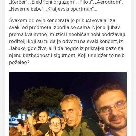
„Kerber”, „Električni orgazam”, „Piloti”, „Aerodrom”,
„Neverne bebe”, „Kraljevski apartman”…
Svakom od ovih koncerata je prisustvovala i za
svaki od predmeta izborila se sama. Njenu ljubav
prema kvalitetnoj muzici i neobičan hobi podržavaju
roditelji koji su tu da je odvezu na svaki koncert, iz
Jabuke, gde žive, ali i da negde iz prikrajka paze na
njenu bezbednost i sigurnost. Koji tinejdžer to ne bi
poželeo?