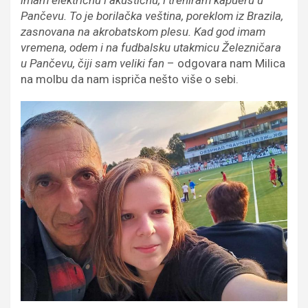
imam električnu i akustičnu, i treniram kapueru u
Pančevu. To je borilačka veština, poreklom iz Brazila,
zasnovana na akrobatskom plesu. Kad god imam
vremena, odem i na fudbalsku utakmicu Železničara
u Pančevu, čiji sam veliki fan
– odgovara nam Milica
na molbu da nam ispriča nešto više o sebi.