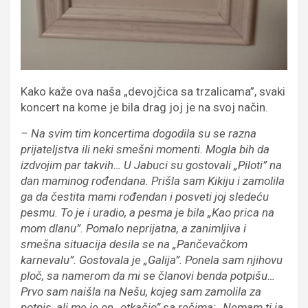
Kako kaže ova naša „devojčica sa trzalicama”, svaki
koncert na kome je bila drag joj je na svoj način.
– Na svim tim koncertima dogodila su se razna
prijateljstva ili neki smešni momenti. Mogla bih da
izdvojim par takvih… U Jabuci su gostovali „Piloti” na
dan maminog rođendana. Prišla sam Kikiju i zamolila
ga da čestita mami rođendan i posveti joj sledeću
pesmu. To je i uradio, a pesma je bila „Kao prica na
mom dlanu”. Pomalo neprijatna, a zanimljiva i
smešna situacija desila se na „Pančevačkom
karnevalu”. Gostovala je „Galija”. Ponela sam njihovu
ploč, sa namerom da mi se članovi benda potpišu…
Prvo sam naišla na Nešu, kojeg sam zamolila za
potpis, ali me je on „otkačio” sa rečima: „Nemam ti ja