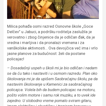
Milica pohađa osmi razred Osnovne škole „Goce
Delčev” u Jabuci, a podršku roditelja zaslužila je
verovatno i zbog činjenice da je odličan đak, da je
vredna i marljiva i da pronalazi vremena i za
vanškolske aktivnosti… Ova devojčica već ima i vrlo
jasne planove za budućnost: želi da postane
policajac!
– Dosadašnji uspeh u školi mi je bio odličan i nadam
se da ću tako i nastaviti i u osmom razredu. Plan oko
školovanja mi je da upišem Saobraćajnu školu, pa da
nastavim školovanje u Kamenici za saobraćajnog
policajca. Volela bih da budem policajac na motoru,
pošto volim motore i samu rok muziku, a to uvek ide
zajedno. U slobodno vreme pomalo sviram gitaru,