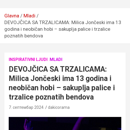
Glavna
Mladi
DEVOJČICA SA TRZALICAMA: Milica Jončeski ima 13
godina i neobičan hobi – sakuplja palice i trzalice
poznatih bendova
INSPIRATIVNI LJUDI
MLADI
DEVOJČICA SA TRZALICAMA:
Milica Jončeski ima 13 godina i
neobičan hobi – sakuplja palice i
trzalice poznatih bendova
7. септембар 2024.
dakicorama