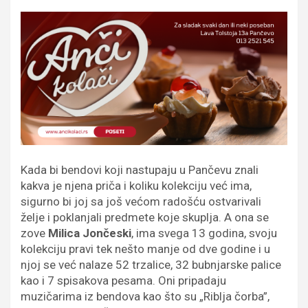
Kada bi bendovi koji nastupaju u Pančevu znali
kakva je njena priča i koliku kolekciju već ima,
sigurno bi joj sa još većom radošću ostvarivali
želje i poklanjali predmete koje skuplja. A ona se
zove
Milica Jončeski
, ima svega 13 godina, svoju
kolekciju pravi tek nešto manje od dve godine i u
njoj se već nalaze 52 trzalice, 32 bubnjarske palice
kao i 7 spisakova pesama. Oni pripadaju
muzičarima iz bendova kao što su „Riblja čorba”,