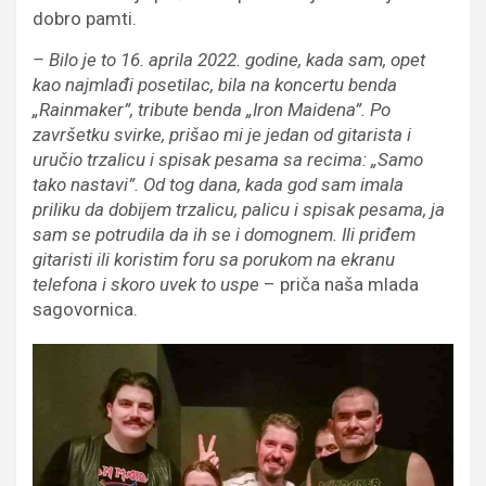
dobro pamti.
– Bilo je to 16. aprila 2022. godine, kada sam, opet
kao najmlađi posetilac, bila na koncertu benda
„Rainmaker”, tribute benda „Iron Maidena”. Po
završetku svirke, prišao mi je jedan od gitarista i
uručio trzalicu i spisak pesama sa recima: „Samo
tako nastavi”. Od tog dana, kada god sam imala
priliku da dobijem trzalicu, palicu i spisak pesama, ja
sam se potrudila da ih se i domognem. Ili priđem
gitaristi ili koristim foru sa porukom na ekranu
telefona i skoro uvek to uspe
– priča naša mlada
sagovornica.