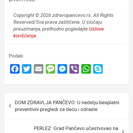
Copyright © 2026 zdravopancevo.rs. All Rights
Reserved/Sva prava zaštićena.
U slučaju
preuzimanja, prethodno pogledajte
Uslove
korišćenja
.
Podeli:
F
T
E
M
M
Vi
W
S
a
wi
m
es
es
b
h
ky
ce
tt
ail
s
se
er
at
p
b
er
a
n
s
e
Кретање
DOM ZDRAVLJA PANČEVO: U nedelju besplatni
o
g
g
A
чланка
preventivni pregledi za decu i odrasle
o
e
er
p
k
p
PERLEZ: Grad Pančevo učestvovao na