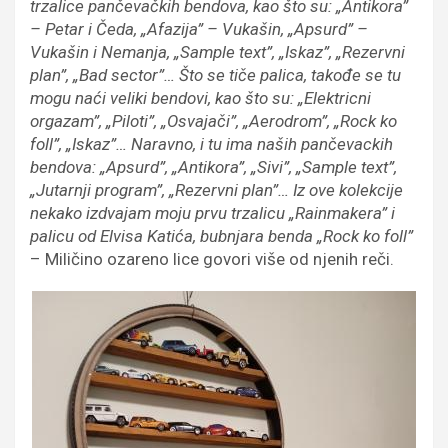
trzalice pančevačkih bendova, kao što su: „Antikora”
– Petar i Čeda, „Afazija” – Vukašin, „Apsurd” –
Vukašin i Nemanja, „Sample text”, „Iskaz”, „Rezervni
plan”, „Bad sector”… Što se tiče palica, takođe se tu
mogu naći veliki bendovi, kao što su: „Elektricni
orgazam”, „Piloti”, „Osvajači”, „Aerodrom”, „Rock ko
foll”, „Iskaz”… Naravno, i tu ima naših pančevackih
bendova: „Apsurd”, „Antikora”, „Sivi”, „Sample text”,
„Jutarnji program”, „Rezervni plan”… Iz ove kolekcije
nekako izdvajam moju prvu trzalicu „Rainmakera” i
palicu od Elvisa Katića, bubnjara benda „Rock ko foll”
– Miličino ozareno lice govori više od njenih reči.