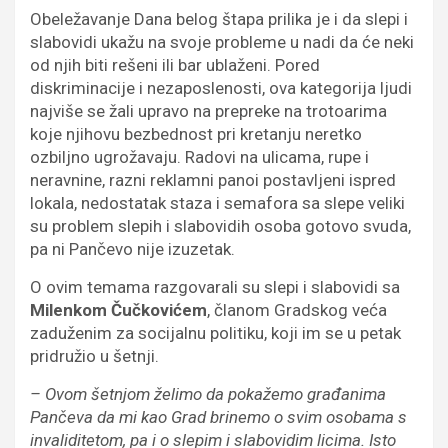
Obeležavanje Dana belog štapa prilika je i da slepi i
slabovidi ukažu na svoje probleme u nadi da će neki
od njih biti rešeni ili bar ublaženi. Pored
diskriminacije i nezaposlenosti, ova kategorija ljudi
najviše se žali upravo na prepreke na trotoarima
koje njihovu bezbednost pri kretanju neretko
ozbiljno ugrožavaju. Radovi na ulicama, rupe i
neravnine, razni reklamni panoi postavljeni ispred
lokala, nedostatak staza i semafora sa slepe veliki
su problem slepih i slabovidih osoba gotovo svuda,
pa ni Pančevo nije izuzetak.
O ovim temama razgovarali su slepi i slabovidi sa
Milenkom Čučkovićem
, članom Gradskog veća
zaduženim za socijalnu politiku, koji im se u petak
pridružio u šetnji.
– Ovom šetnjom želimo da pokažemo građanima
Pančeva da mi kao Grad brinemo o svim osobama s
invaliditetom, pa i o slepim i slabovidim licima. Isto