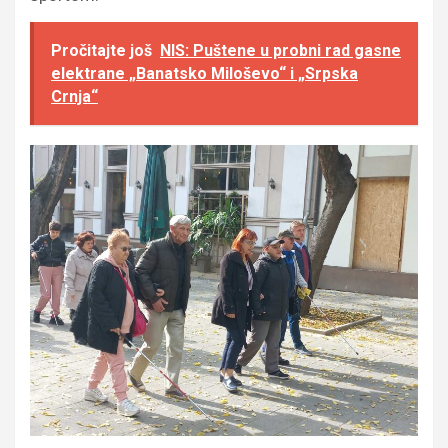
Pročitajte još
NIS: Puštene u probni rad gasne
elektrane „Banatsko Miloševo“ i „Srpska
Crnja“