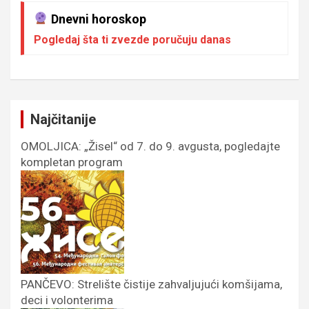
Dnevni horoskop
Pogledaj šta ti zvezde poručuju danas
Najčitanije
OMOLJICA: „Žisel“ od 7. do 9. avgusta, pogledajte
kompletan program
PANČEVO: Strelište čistije zahvaljujući komšijama,
deci i volonterima