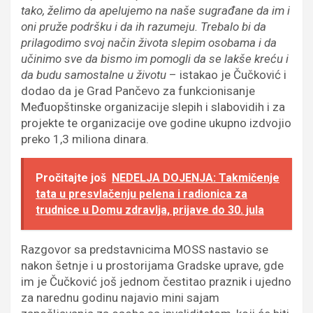
tako, želimo da apelujemo na naše sugrađane da im i
oni pruže podršku i da ih razumeju. Trebalo bi da
prilagodimo svoj način života slepim osobama i da
učinimo sve da bismo im pomogli da se lakše kreću i
da budu samostalne u životu
– istakao je Čučković i
dodao da je Grad Pančevo za funkcionisanje
Međuopštinske organizacije slepih i slabovidih i za
projekte te organizacije ove godine ukupno izdvojio
preko 1,3 miliona dinara.
Pročitajte još
NEDELJA DOJENJA: Takmičenje
tata u presvlačenju pelena i radionica za
trudnice u Domu zdravlja, prijave do 30. jula
Razgovor sa predstavnicima MOSS nastavio se
nakon šetnje i u prostorijama Gradske uprave, gde
im je Čučković još jednom čestitao praznik i ujedno
za narednu godinu najavio mini sajam