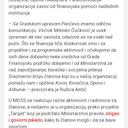
organizacije zavisi od finansijske pomoći nadležnih
institucija.
– Sa Gradskom upravom Pančevo imamo odličnu
komunikaciju. Većnik Milenko Čučković je uvek
spreman da nas sasluša, odazove se na svaki naš
poziv. Što se finansija tiče, konkurisali smo i za
projektne i za programske aktivnosti i očekujemo da
ovih dana dobijemo neka sredstva od Grada.
Finansijsku podršku dobijamo i od Ministarstva za
rad, zapošljavanje, boračka i socijalna pitanja.
Srazmerno broju članova koji su u našoj organizaciji,
pomažu nam i opštine Kovin, Kovačica, Opovo i
Alibunar
– precizirala je Ružica Antić.
U MOSS se realizuju razne aktivnosti i radionice za
članove, a nedavno je u organizaciju, preko projekta
„Target” koji je podržalo Ministarstvo pravde,
stigao
i govorni pikado
, kako bi članovi mogli i da se bave
sportom.