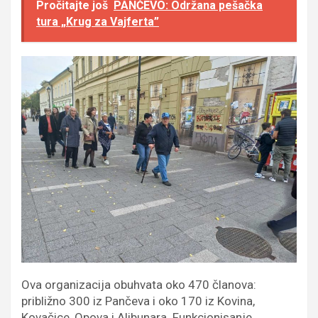
Pročitajte još
PANČEVO: Održana pešačka
tura „Krug za Vajferta”
Ova organizacija obuhvata oko 470 članova:
približno 300 iz Pančeva i oko 170 iz Kovina,
Kovačice, Opova i Alibunara. Funkcionisanje