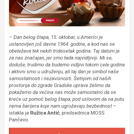
– Dan belog štapa, 15. oktobar, u Americi je
ustanovljen još davne 1964. godine, a kod nas se
obeležava tek nekih tridesetak godina. Taj datum je
za nas značajan, jer smo tada najvidljiviji. Mi se,
doduše, trudimo da budemo vidljivi tokom cele godine
i aktivni smo u udruženju, ali taj dan je simbol naše
samostalnosti i nezavisnosti. Šetnjom od naših
prostorija do zgrade Gradske uprave želimo da
pokažemo da većina nas može samostalno da se
kreće uz pomoć belog štapa, pod uslovom da na putu
nema barijera koje nam ugrožavaju bezbednost
–
istakla je
Ružica Antić
, predsednica MOSS
Pančevo.