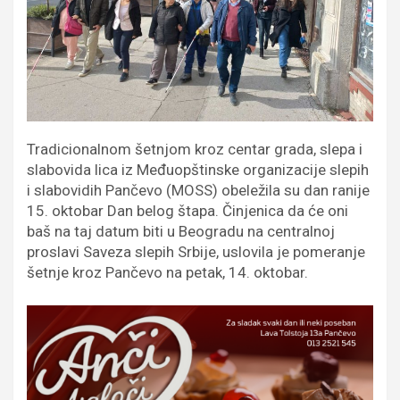
Tradicionalnom šetnjom kroz centar grada, slepa i
slabovida lica iz Međuopštinske organizacije slepih
i slabovidih Pančevo (MOSS) obeležila su dan ranije
15. oktobar Dan belog štapa. Činjenica da će oni
baš na taj datum biti u Beogradu na centralnoj
proslavi Saveza slepih Srbije, uslovila je pomeranje
šetnje kroz Pančevo na petak, 14. oktobar.