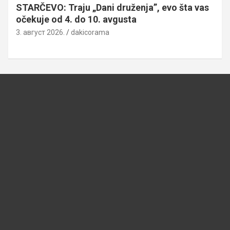
STARČEVO: Traju „Dani druženja”, evo šta vas
očekuje od 4. do 10. avgusta
3. август 2026.
dakicorama