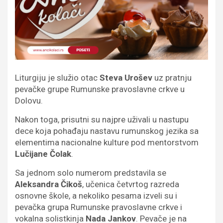
Liturgiju je služio otac
Steva Urošev
uz pratnju
pevačke grupe Rumunske pravoslavne crkve u
Dolovu.
Nakon toga, prisutni su najpre uživali u nastupu
dece koja pohađaju nastavu rumunskog jezika sa
elementima nacionalne kulture pod mentorstvom
Lučijane Čolak
.
Sa jednom solo numerom predstavila se
Aleksandra Čikoš
, učenica četvrtog razreda
osnovne škole, a nekoliko pesama izveli su i
pevačka grupa Rumunske pravoslavne crkve i
vokalna solistkinja
Nada Jankov
. Pevače je na