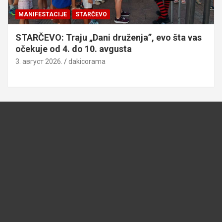
MANIFESTACIJE
STARČEVO
STARČEVO: Traju „Dani druženja”, evo šta vas
očekuje od 4. do 10. avgusta
3. август 2026.
dakicorama