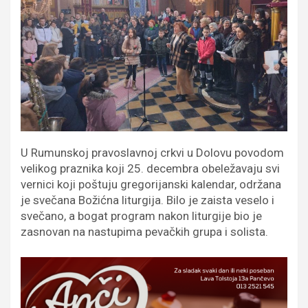
U Rumunskoj pravoslavnoj crkvi u Dolovu povodom
velikog praznika koji 25. decembra obeležavaju svi
vernici koji poštuju gregorijanski kalendar, održana
je svečana Božićna liturgija. Bilo je zaista veselo i
svečano, a bogat program nakon liturgije bio je
zasnovan na nastupima pevačkih grupa i solista.