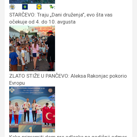
STARČEVO: Traju „Dani druženja”, evo šta vas
očekuje od 4. do 10. avgusta
ZLATO STIŽE U PANČEVO: Aleksa Rakonjac pokorio
Evropu
Kako pripremiti dom pre odlaska na godišnji odmor