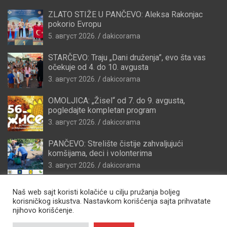
ZLATO STIŽE U PANČEVO: Aleksa Rakonjac
pokorio Evropu
5. август 2026.
dakicorama
STARČEVO: Traju „Dani druženja”, evo šta vas
očekuje od 4. do 10. avgusta
3. август 2026.
dakicorama
OMOLJICA: „Žisel“ od 7. do 9. avgusta,
pogledajte kompletan program
3. август 2026.
dakicorama
PANČEVO: Strelište čistije zahvaljujući
komšijama, deci i volonterima
3. август 2026.
dakicorama
Naš web sajt koristi kolačiće u cilju pružanja boljeg
korisničkog iskustva. Nastavkom korišćenja sajta prihvatate
njihovo korišćenje.