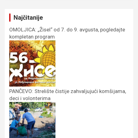
Najčitanije
OMOLJICA: „Žisel“ od 7. do 9. avgusta, pogledajte
kompletan program
PANČEVO: Strelište čistije zahvaljujući komšijama,
deci i volonterima