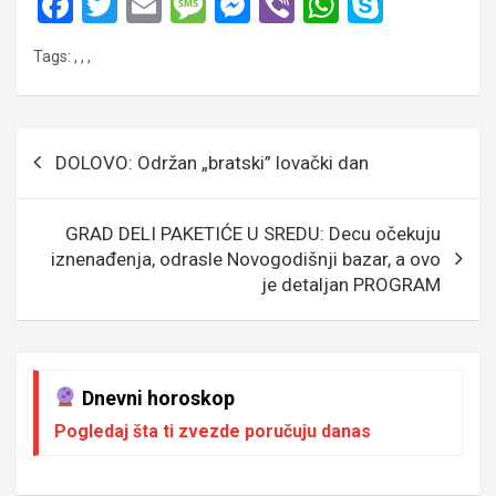
F
T
E
M
M
Vi
W
S
a
wi
m
es
es
b
h
ky
Tags:
,
,
,
ce
tt
ail
s
se
er
at
p
b
er
a
n
s
e
o
g
g
A
Кретање
DOLOVO: Održan „bratski” lovački dan
o
e
er
p
чланка
k
p
GRAD DELI PAKETIĆE U SREDU: Decu očekuju
iznenađenja, odrasle Novogodišnji bazar, a ovo
je detaljan PROGRAM
Dnevni horoskop
Pogledaj šta ti zvezde poručuju danas