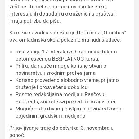
veštine i temeljne norme novinarske etike,
interesuju ih događaji u okruženju i u društvu i
imaju potrebu da pišu.
Kako se navodi u saopštenju Udruženja „Omnibus”
ova omladinska škola polaznicima nudi sledeće:
Realizaciju 17 interaktivnih radionica tokom
petomesečnog BESPLATNOG kursa.
Priliku da nauče mnoge korisne stvari o
novinarstvu i srodnim profesijama.
Korisno provedeno slobodno vreme, prijatno
druženje i prosvećenu dokolicu.
Posete redakcijama medija u Pančevu i
Beogradu, susrete sa poznatim novinarima.
Mogućnost aktivnog bavljenja novinarstvom u
pojedinim gradskim medijima.
Prijavljivanje traje do četvrtka, 3. novembra u
ponoć.