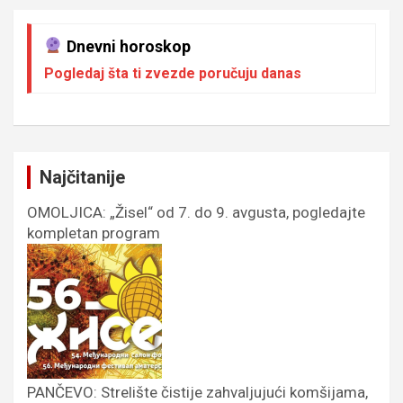
Dnevni horoskop
Pogledaj šta ti zvezde poručuju danas
Najčitanije
OMOLJICA: „Žisel“ od 7. do 9. avgusta, pogledajte
kompletan program
PANČEVO: Strelište čistije zahvaljujući komšijama,