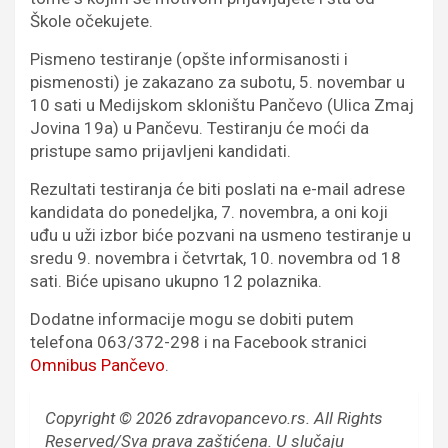
Škole očekujete.
Pismeno testiranje (opšte informisanosti i
pismenosti) je zakazano za subotu, 5. novembar u
10 sati u Medijskom skloništu Pančevo (Ulica Zmaj
Jovina 19a) u Pančevu. Testiranju će moći da
pristupe samo prijavljeni kandidati.
Rezultati testiranja će biti poslati na e-mail adrese
kandidata do ponedeljka, 7. novembra, a oni koji
uđu u uži izbor biće pozvani na usmeno testiranje u
sredu 9. novembra i četvrtak, 10. novembra od 18
sati. Biće upisano ukupno 12 polaznika.
Dodatne informacije mogu se dobiti putem
telefona 063/372-298 i na Facebook stranici
Omnibus Pančevo
.
Copyright © 2026 zdravopancevo.rs. All Rights
Reserved/Sva prava zaštićena.
U slučaju