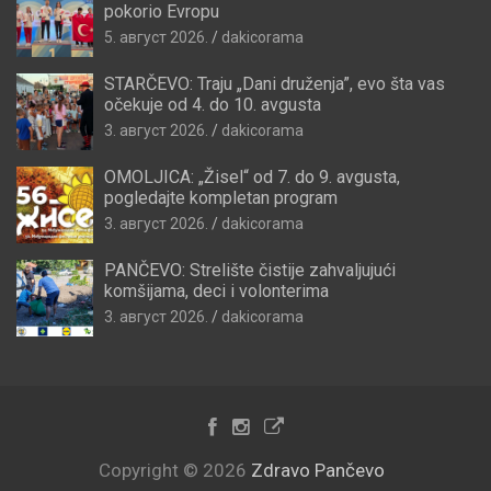
pokorio Evropu
5. август 2026.
dakicorama
STARČEVO: Traju „Dani druženja”, evo šta vas
očekuje od 4. do 10. avgusta
3. август 2026.
dakicorama
OMOLJICA: „Žisel“ od 7. do 9. avgusta,
pogledajte kompletan program
3. август 2026.
dakicorama
PANČEVO: Strelište čistije zahvaljujući
komšijama, deci i volonterima
3. август 2026.
dakicorama
Copyright © 2026
Zdravo Pančevo