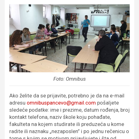
Foto: Omnibus
Ako želite da se prijavite, potrebno je da na e-mail
adresu
omnibuspancevo@gmail.com
pošaljete
sledeće podatke: ime i prezime, datum rođenja, broj
kontakt telefona, naziv škole koju pohađate,
fakulteta na kojem studirate ili preduzeća u kome
radite ili naznaku „nezaposlen” i po jednu rečenicu o
tome s kojim se motivom prijavljujete i šta od