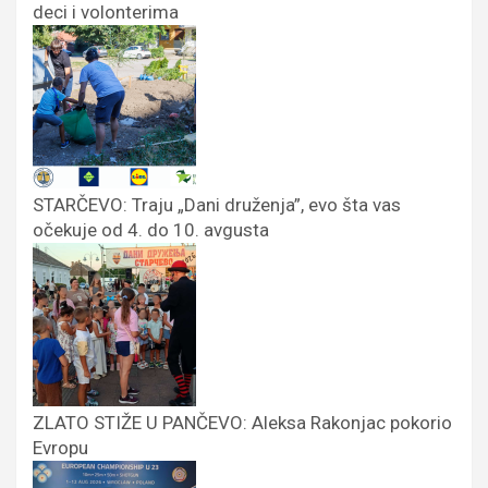
deci i volonterima
STARČEVO: Traju „Dani druženja”, evo šta vas
očekuje od 4. do 10. avgusta
ZLATO STIŽE U PANČEVO: Aleksa Rakonjac pokorio
Evropu