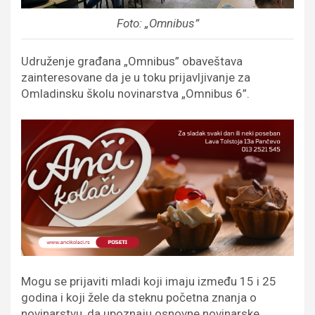
Foto: „Omnibus”
Udruženje građana „Omnibus” obaveštava
zainteresovane da je u toku prijavljivanje za
Omladinsku školu novinarstva „Omnibus 6”.
Mogu se prijaviti mladi koji imaju između 15 i 25
godina i koji žele da steknu početna znanja o
novinarstvu, da upoznaju osnovne novinarske