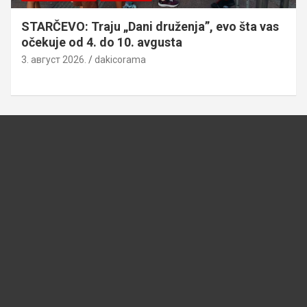
STARČEVO: Traju „Dani druženja”, evo šta vas
očekuje od 4. do 10. avgusta
3. август 2026.
dakicorama