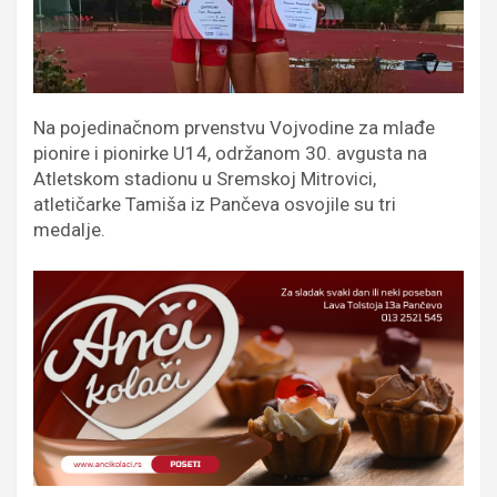
Na pojedinačnom prvenstvu Vojvodine za mlađe
pionire i pionirke U14, održanom 30. avgusta na
Atletskom stadionu u Sremskoj Mitrovici,
atletičarke Tamiša iz Pančeva osvojile su tri
medalje.