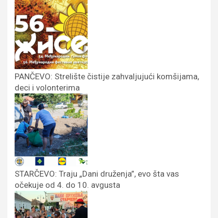
PANČEVO: Strelište čistije zahvaljujući komšijama,
deci i volonterima
STARČEVO: Traju „Dani druženja”, evo šta vas
očekuje od 4. do 10. avgusta