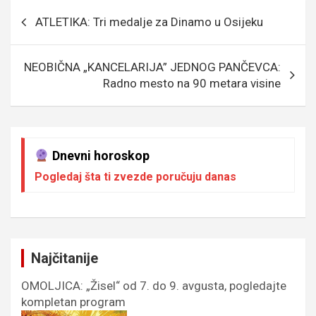
b
er
a
n
s
e
Кретање
ATLETIKA: Tri medalje za Dinamo u Osijeku
o
g
g
A
чланка
o
e
er
p
NEOBIČNA „KANCELARIJA” JEDNOG PANČEVCA:
k
p
Radno mesto na 90 metara visine
Dnevni horoskop
Pogledaj šta ti zvezde poručuju danas
Najčitanije
OMOLJICA: „Žisel“ od 7. do 9. avgusta, pogledajte
kompletan program