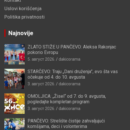
Uslovi korišćenja
Politika privatnosti
Najnovije
ZLATO STIŽE U PANČEVO: Aleksa Rakonjac
pokorio Evropu
5. август 2026.
dakicorama
STARČEVO: Traju „Dani druženja”, evo šta vas
očekuje od 4. do 10. avgusta
3. август 2026.
dakicorama
OMOLJICA: „Žisel“ od 7. do 9. avgusta,
pogledajte kompletan program
3. август 2026.
dakicorama
PANČEVO: Strelište čistije zahvaljujući
komšijama, deci i volonterima