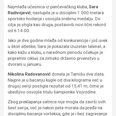
Najmlađa učesnica iz pančevačkog kluba,
Sara
Radivojević
, nastupila je u disciplini 1.000 metara
sportsko hodanje i osvojila srebrnu medalju. Do
cilja je stigla kao druga, postavivši novi lični rekord
od 6:14.00.
Iako je dve godine mlađa od konkurencije i još uvek
u školi atletike, Sara je pokazala izuzetan talenat, a
kako kažu u klubu, u narednom periodu očekuje je
pripremni ciklus za zimsko državno prvenstvo u
dvorani u januaru.
Nikolina Radovanović
donela je Tamišu dva zlata.
Najpre je u bacanju kugle od dva kilograma već u
drugoj seriji postigla rezultat od 15,41 m, čime je
ubedljivo osvojila titulu šampionke Vojvodine.
Zbog preklapanja satnice nije mogla da završi svih
šest serija, već je nakon pete morala da pređe na
disciplinu bacanje vorteksa, gde je i bez zagrevanja