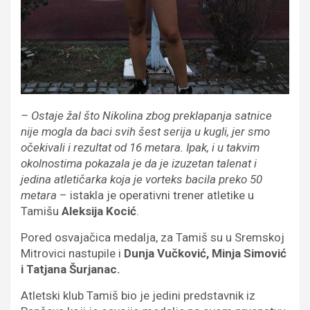
– Ostaje žal što Nikolina zbog preklapanja satnice
nije mogla da baci svih šest serija u kugli, jer smo
očekivali i rezultat od 16 metara. Ipak, i u takvim
okolnostima pokazala je da je izuzetan talenat i
jedina atletičarka koja je vorteks bacila preko 50
metara
– istakla je operativni trener atletike u
Tamišu
Aleksija Kocić
.
Pored osvajačica medalja, za Tamiš su u Sremskoj
Mitrovici nastupile i
Dunja Vučković, Minja Simović
i Tatjana Šurjanac.
Atletski klub Tamiš bio je jedini predstavnik iz