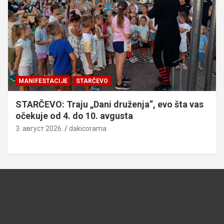
MANIFESTACIJE
STARČEVO
STARČEVO: Traju „Dani druženja”, evo šta vas
očekuje od 4. do 10. avgusta
3. август 2026.
dakicorama