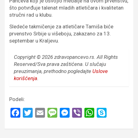
Pančeva koji je osvojio medalje na ovom prvenstvu,
što potvrđuje talenat mladih atletičara i kvalitetan
stručni rad u klubu.
Sledeće takmičenje za atletičare Tamiša biće
prvenstvo Srbije u višeboju, zakazano za 13.
septembar u Kraljevu.
Copyright © 2026 zdravopancevo.rs. All Rights
Reserved/Sva prava zaštićena.
U slučaju
preuzimanja, prethodno pogledajte
Uslove
korišćenja
.
Podeli:
F
T
E
M
M
Vi
W
S
a
wi
m
es
es
b
h
ky
ce
tt
ail
s
se
er
at
p