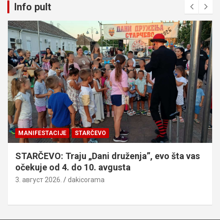
Info pult
MANIFESTACIJE
STARČEVO
STARČEVO: Traju „Dani druženja”, evo šta vas
očekuje od 4. do 10. avgusta
3. август 2026.
dakicorama