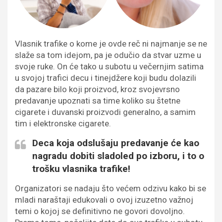
Vlasnik trafike o kome je ovde reč ni najmanje se ne
slaže sa tom idejom, pa je odučio da stvar uzme u
svoje ruke. On će tako u subotu u večernjim satima
u svojoj trafici decu i tinejdžere koji budu dolazili
da pazare bilo koji proizvod, kroz svojevrsno
predavanje upoznati sa time koliko su štetne
cigarete i duvanski proizvodi generalno, a samim
tim i elektronske cigarete.
Deca koja odslušaju predavanje će kao
nagradu dobiti sladoled po izboru, i to o
trošku vlasnika trafike!
Organizatori se nadaju što većem odzivu kako bi se
mladi naraštaji edukovali o ovoj izuzetno važnoj
temi o kojoj se definitivno ne govori dovoljno.