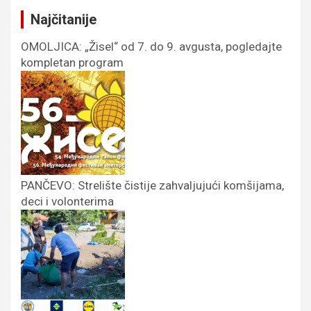
Najčitanije
OMOLJICA: „Žisel“ od 7. do 9. avgusta, pogledajte
kompletan program
PANČEVO: Strelište čistije zahvaljujući komšijama,
deci i volonterima