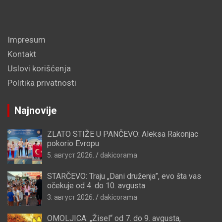
Impresum
Kontakt
Uslovi korišćenja
Politika privatnosti
Najnovije
ZLATO STIŽE U PANČEVO: Aleksa Rakonjac
pokorio Evropu
5. август 2026.
dakicorama
STARČEVO: Traju „Dani druženja”, evo šta vas
očekuje od 4. do 10. avgusta
3. август 2026.
dakicorama
OMOLJICA: „Žisel“ od 7. do 9. avgusta,