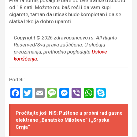
Prema tome, pošaljite dete do ove trafike u subotu
od 18 sati. Možete mu baš reći i da vam kupi
cigarete, taman da utisak bude kompletan i da se
slatka lekcija dobro upamti.
Copyright © 2026 zdravopancevo.rs. All Rights
Reserved/Sva prava zaštićena.
U slučaju
preuzimanja, prethodno pogledajte
Uslove
korišćenja
.
Podeli:
F
T
E
M
M
Vi
W
S
a
wi
m
es
es
b
h
ky
ce
tt
ail
s
se
er
at
p
Pročitajte još
NIS: Puštene u probni rad gasne
b
er
a
n
s
e
elektrane „Banatsko Miloševo“ i „Srpska
Crnja“
o
g
g
A