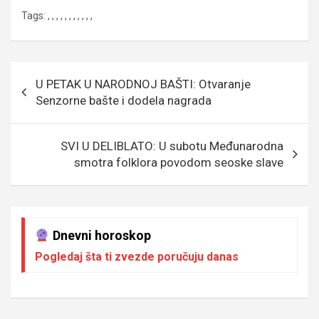
o
e
er
p
Tags:
,
,
,
,
,
,
,
,
,
,
,
k
p
Кретање
U PETAK U NARODNOJ BAŠTI: Otvaranje
чланка
Senzorne bašte i dodela nagrada
SVI U DELIBLATO: U subotu Međunarodna
smotra folklora povodom seoske slave
Dnevni horoskop
Pogledaj šta ti zvezde poručuju danas