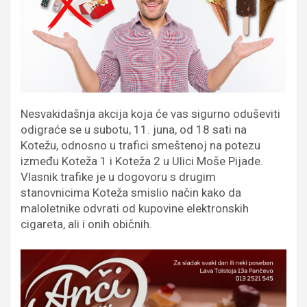
Nesvakidašnja akcija koja će vas sigurno oduševiti
odigraće se u subotu, 11. juna, od 18 sati na
Kotežu, odnosno u trafici smeštenoj na potezu
između Koteža 1 i Koteža 2 u Ulici Moše Pijade.
Vlasnik trafike je u dogovoru s drugim
stanovnicima Koteža smislio način kako da
maloletnike odvrati od kupovine elektronskih
cigareta, ali i onih običnih.