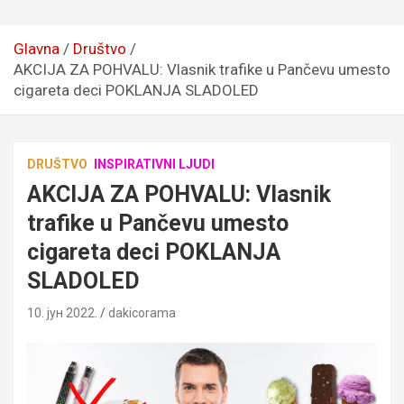
Glavna
Društvo
AKCIJA ZA POHVALU: Vlasnik trafike u Pančevu umesto
cigareta deci POKLANJA SLADOLED
DRUŠTVO
INSPIRATIVNI LJUDI
AKCIJA ZA POHVALU: Vlasnik
trafike u Pančevu umesto
cigareta deci POKLANJA
SLADOLED
10. јун 2022.
dakicorama