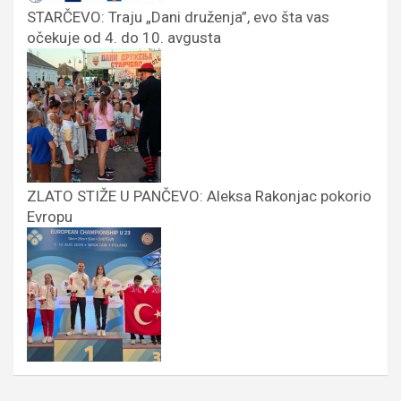
STARČEVO: Traju „Dani druženja”, evo šta vas
očekuje od 4. do 10. avgusta
ZLATO STIŽE U PANČEVO: Aleksa Rakonjac pokorio
Evropu