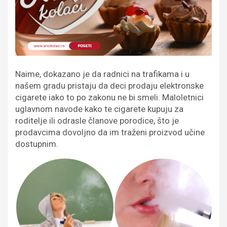
Naime, dokazano je da radnici na trafikama i u
našem gradu pristaju da deci prodaju elektronske
cigarete iako to po zakonu ne bi smeli. Maloletnici
uglavnom navode kako te cigarete kupuju za
roditelje ili odrasle članove porodice, što je
prodavcima dovoljno da im traženi proizvod učine
dostupnim.