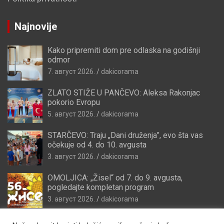
Najnovije
Kako pripremiti dom pre odlaska na godišnji
odmor
7. август 2026.
dakicorama
ZLATO STIŽE U PANČEVO: Aleksa Rakonjac
pokorio Evropu
5. август 2026.
dakicorama
STARČEVO: Traju „Dani druženja”, evo šta vas
očekuje od 4. do 10. avgusta
3. август 2026.
dakicorama
OMOLJICA: „Žisel“ od 7. do 9. avgusta,
pogledajte kompletan program
3. август 2026.
dakicorama