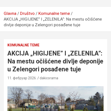
Glavna
Društvo
Komunalne teme
AKCIJA „HIGIJENE” I „ZELENILA”: Na mestu očišćene
divlje deponije u Zelengori posađene tuje
KOMUNALNE TEME
AKCIJA „HIGIJENE” I „ZELENILA”:
Na mestu očišćene divlje deponije
u Zelengori posađene tuje
11. фебруар 2026.
dakicorama