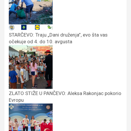
STARČEVO: Traju „Dani druženja”, evo šta vas
očekuje od 4. do 10. avgusta
ZLATO STIŽE U PANČEVO: Aleksa Rakonjac pokorio
Evropu