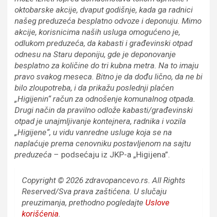
oktobarske akcije, dvaput godišnje, kada ga radnici
našeg preduzeća besplatno odvoze i deponuju. Mimo
akcije, korisnicima naših usluga omogućeno je,
odlukom preduzeća, da kabasti i građevinski otpad
odnesu na Staru deponiju, gde je deponovanje
besplatno za količine do tri kubna metra. Na to imaju
pravo svakog meseca. Bitno je da dođu lično, da ne bi
bilo zloupotreba, i da prikažu poslednji plaćen
„Higijenin“ račun za odnošenje komunalnog otpada.
Drugi način da pravilno odlože kabasti/građevinski
otpad je unajmljivanje kontejnera, radnika i vozila
„Higijene“, u vidu vanredne usluge koja se na
naplaćuje prema cenovniku postavljenom na sajtu
preduzeća
– podsećaju iz JKP-a „Higijena”.
Copyright © 2026 zdravopancevo.rs. All Rights
Reserved/Sva prava zaštićena.
U slučaju
preuzimanja, prethodno pogledajte
Uslove
korišćenja
.