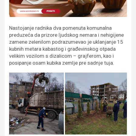
Nastojanje radnika dva pomenuta komunalna
preduzeća da prizore ljudskog nemara i nehigijene
zamene zelenilom podrazumevao je uklanjanje 15
kubnih metara kabastog i građevinskog otpada
velikim vozilom s dizalicom – grajferom, kao i
posipanje osam kubika zemlje pre sadnje tuja.