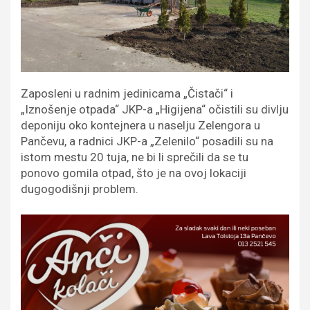
Zaposleni u radnim jedinicama „Čistači“ i
„Iznošenje otpada“ JKP-a „Higijena“ očistili su divlju
deponiju oko kontejnera u naselju Zelengora u
Pančevu, a radnici JKP-a „Zelenilo“ posadili su na
istom mestu 20 tuja, ne bi li sprečili da se tu
ponovo gomila otpad, što je na ovoj lokaciji
dugogodišnji problem.