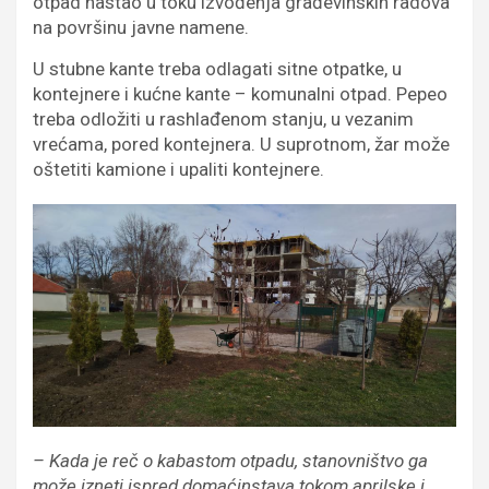
otpad nastao u toku izvođenja građevinskih radova
na površinu javne namene.
U stubne kante treba odlagati sitne otpatke, u
kontejnere i kućne kante – komunalni otpad. Pepeo
treba odložiti u rashlađenom stanju, u vezanim
vrećama, pored kontejnera. U suprotnom, žar može
oštetiti kamione i upaliti kontejnere.
– Kada je reč o kabastom otpadu, stanovništvo ga
može izneti ispred domaćinstava tokom aprilske i