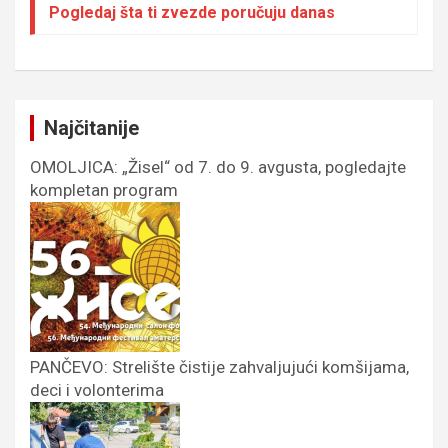
Pogledaj šta ti zvezde poručuju danas
Najčitanije
OMOLJICA: „Žisel“ od 7. do 9. avgusta, pogledajte
kompletan program
PANČEVO: Strelište čistije zahvaljujući komšijama,
deci i volonterima