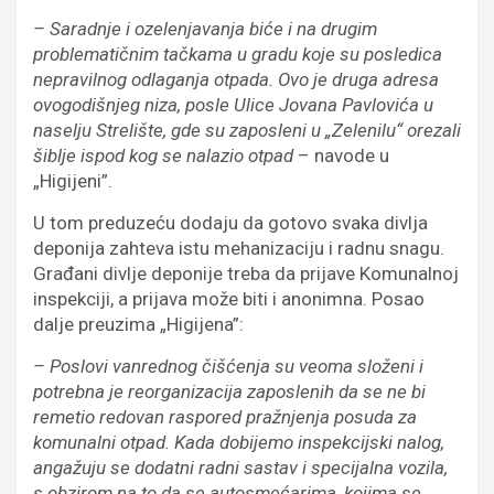
– Saradnje i ozelenjavanja biće i na drugim
problematičnim tačkama u gradu koje su posledica
nepravilnog odlaganja otpada. Ovo je druga adresa
ovogodišnjeg niza, posle Ulice Jovana Pavlovića u
naselju Strelište, gde su zaposleni u „Zelenilu“ orezali
šiblje ispod kog se nalazio otpad
– navode u
„Higijeni”.
U tom preduzeću dodaju da gotovo svaka divlja
deponija zahteva istu mehanizaciju i radnu snagu.
Građani divlje deponije treba da prijave Komunalnoj
inspekciji, a prijava može biti i anonimna. Posao
dalje preuzima „Higijena”:
– Poslovi vanrednog čišćenja su veoma složeni i
potrebna je reorganizacija zaposlenih da se ne bi
remetio redovan raspored pražnjenja posuda za
komunalni otpad. Kada dobijemo inspekcijski nalog,
angažuju se dodatni radni sastav i specijalna vozila,
s obzirom na to da se autosmećarima, kojima se