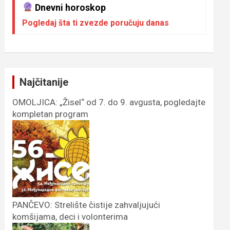
Dnevni horoskop
Pogledaj šta ti zvezde poručuju danas
Najčitanije
OMOLJICA: „Žisel“ od 7. do 9. avgusta, pogledajte
kompletan program
PANČEVO: Strelište čistije zahvaljujući
komšijama, deci i volonterima