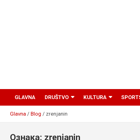
GLAVNA
DRUŠTVO
KULTURA
SPORT
Glavna
Blog
zrenjanin
Ознака:
zrenjanin