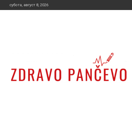
Skip
субота, август 8, 2026
to
content
Zdravo Pančevo