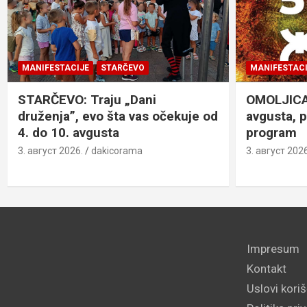
MANIFESTACIJE
STARČEVO
MANIFESTACI
STARČEVO: Traju „Dani
OMOLJICA: 
druženja”, evo šta vas očekuje od
avgusta, 
4. do 10. avgusta
program
3. август 2026.
dakicorama
3. август 2026
Impresum
Kontakt
Uslovi kori