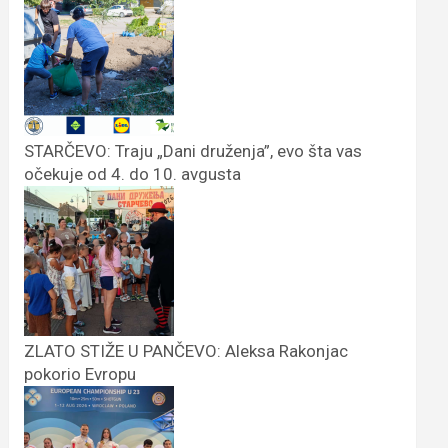
STARČEVO: Traju „Dani druženja”, evo šta vas
očekuje od 4. do 10. avgusta
ZLATO STIŽE U PANČEVO: Aleksa Rakonjac
pokorio Evropu