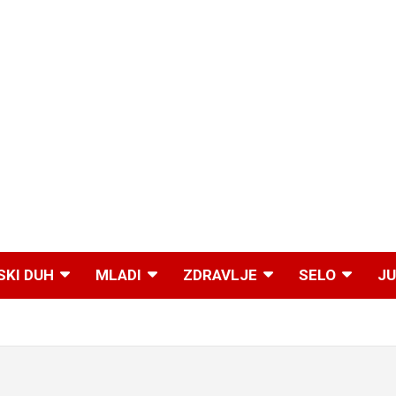
SKI DUH
MLADI
ZDRAVLJE
SELO
JU