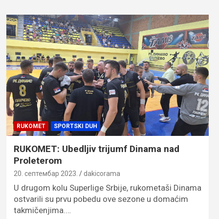
RUKOMET
SPORTSKI DUH
RUKOMET: Ubedljiv trijumf Dinama nad
Proleterom
20. септембар 2023.
dakicorama
U drugom kolu Superlige Srbije, rukometaši Dinama
ostvarili su prvu pobedu ove sezone u domaćim
takmičenjima.…