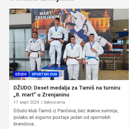
DŽUDO
SPORTSKI DUH
DŽUDO: Deset medalja za Tamiš na turniru
„8. mart” u Zrenjaninu
11. март 2024.
dakicorama
Džudo klub Tamiš iz Pančeva, bez ikakve sumnje,
polako ali sigurno postaje jedan od sportskih
brendova…