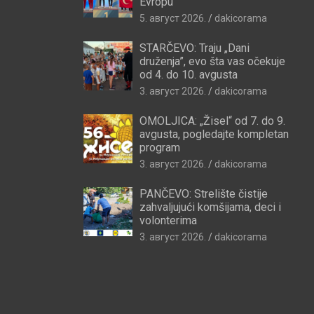
Evropu
5. август 2026.
dakicorama
STARČEVO: Traju „Dani
druženja”, evo šta vas očekuje
od 4. do 10. avgusta
3. август 2026.
dakicorama
OMOLJICA: „Žisel“ od 7. do 9.
avgusta, pogledajte kompletan
program
3. август 2026.
dakicorama
PANČEVO: Strelište čistije
zahvaljujući komšijama, deci i
volonterima
3. август 2026.
dakicorama