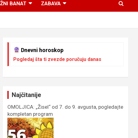
ŽNI BANAT
ZABAVA
Dnevni horoskop
Pogledaj šta ti zvezde poručuju danas
Najčitanije
OMOLJICA: „Žisel“ od 7. do 9. avgusta, pogledajte
kompletan program