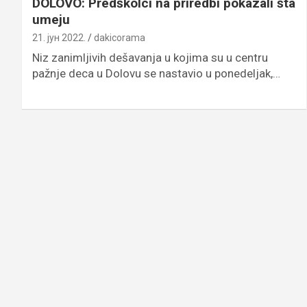
DOLOVO: Predškolci na priredbi pokazali šta
umeju
21. јун 2022.
dakicorama
Niz zanimljivih dešavanja u kojima su u centru
pažnje deca u Dolovu se nastavio u ponedeljak,…