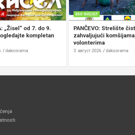
JE
EKO SVE(S)T
„Žisel“ od 7. do 9.
PANČEVO: Strelište čist
pogledajte kompletan
zahvaljujući komšijama,
volonterima
.
dakicorama
3. август 2026.
dakicorama
šćenja
vatnosti