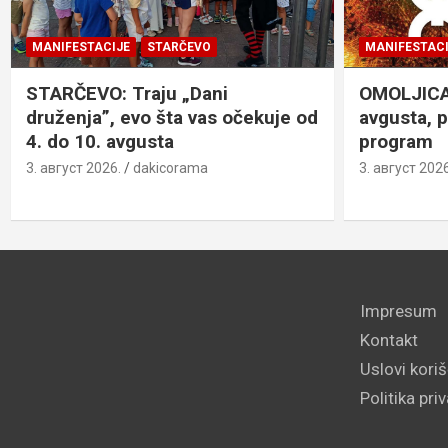
MANIFESTACIJE
STARČEVO
MANIFESTACI
STARČEVO: Traju „Dani
OMOLJICA: 
druženja”, evo šta vas očekuje od
avgusta, 
4. do 10. avgusta
program
3. август 2026.
dakicorama
3. август 2026
Impresum
Kontakt
Uslovi kori
Politika pri