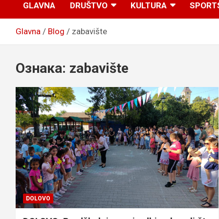
GLAVNA
DRUŠTVO
KULTURA
SPORT
Glavna
Blog
zabavište
Ознака:
zabavište
DOLOVO