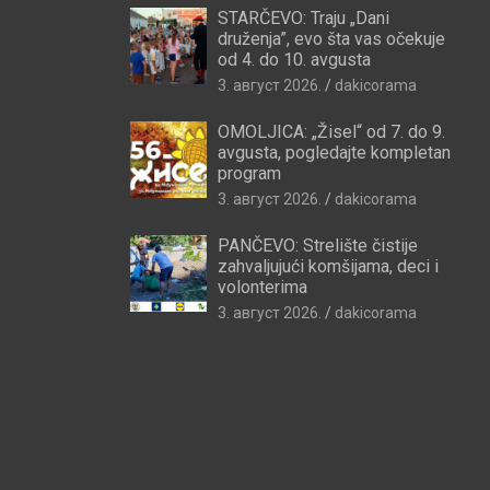
STARČEVO: Traju „Dani
druženja”, evo šta vas očekuje
od 4. do 10. avgusta
3. август 2026.
dakicorama
OMOLJICA: „Žisel“ od 7. do 9.
avgusta, pogledajte kompletan
program
3. август 2026.
dakicorama
PANČEVO: Strelište čistije
zahvaljujući komšijama, deci i
volonterima
3. август 2026.
dakicorama