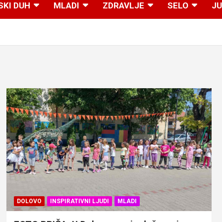
SKI DUH
MLADI
ZDRAVLJE
SELO
JU
DOLOVO
INSPIRATIVNI LJUDI
MLADI