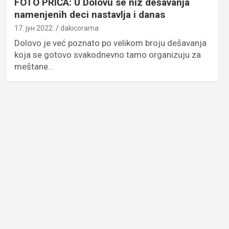
FOTO PRIČA: U Dolovu se niz dešavanja
namenjenih deci nastavlja i danas
17. јун 2022.
dakicorama
Dolovo je već poznato po velikom broju dešavanja
koja se gotovo svakodnevno tamo organizuju za
meštane…