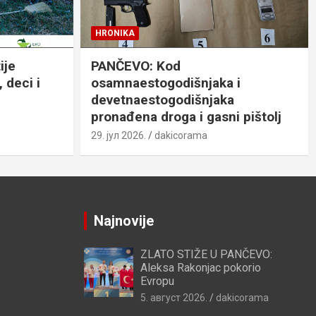
HRONIKA
ije
PANČEVO: Kod
 deci i
osamnaestogodišnjaka i
devetnaestogodišnjaka
pronađena droga i gasni pištolj
29. јул 2026.
dakicorama
Najnovije
ZLATO STIŽE U PANČEVO:
Aleksa Rakonjac pokorio
Evropu
5. август 2026.
dakicorama