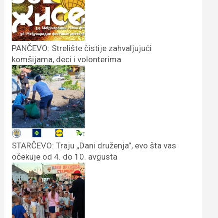
PANČEVO: Strelište čistije zahvaljujući
komšijama, deci i volonterima
STARČEVO: Traju „Dani druženja”, evo šta vas
očekuje od 4. do 10. avgusta