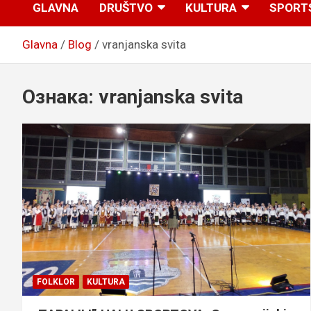
GLAVNA
DRUŠTVO
KULTURA
SPORT
Glavna
Blog
vranjanska svita
Ознака:
vranjanska svita
FOLKLOR
KULTURA