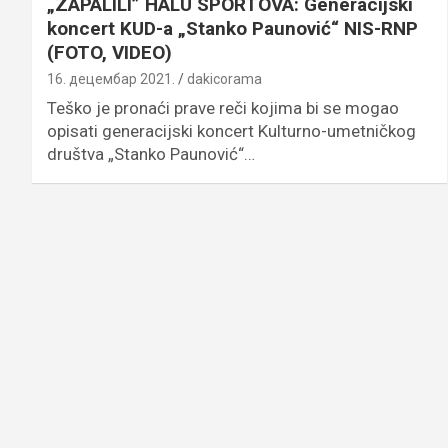
„ZAPALILI” HALU SPORTOVA: Generacijski
koncert KUD-a „Stanko Paunović“ NIS-RNP
(FOTO, VIDEO)
16. децембар 2021.
dakicorama
Teško je pronaći prave reči kojima bi se mogao
opisati generacijski koncert Kulturno-umetničkog
društva „Stanko Paunović“…