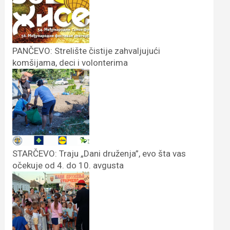
PANČEVO: Strelište čistije zahvaljujući
komšijama, deci i volonterima
STARČEVO: Traju „Dani druženja”, evo šta vas
očekuje od 4. do 10. avgusta