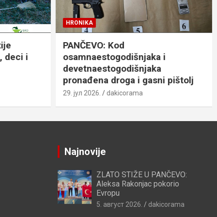
HRONIKA
ije
PANČEVO: Kod
 deci i
osamnaestogodišnjaka i
devetnaestogodišnjaka
pronađena droga i gasni pištolj
29. јул 2026.
dakicorama
Najnovije
ZLATO STIŽE U PANČEVO:
Aleksa Rakonjac pokorio
Evropu
5. август 2026.
dakicorama