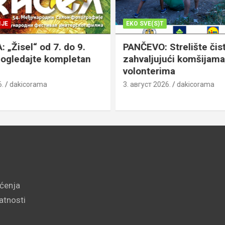
JE
EKO SVE(S)T
„Žisel“ od 7. do 9.
PANČEVO: Strelište čist
pogledajte kompletan
zahvaljujući komšijama,
volonterima
.
dakicorama
3. август 2026.
dakicorama
šćenja
vatnosti