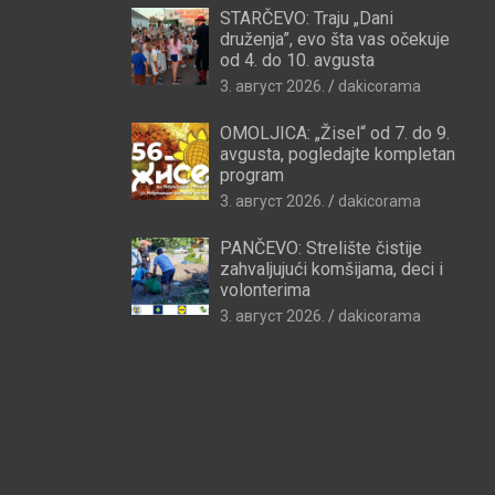
STARČEVO: Traju „Dani
druženja”, evo šta vas očekuje
od 4. do 10. avgusta
3. август 2026.
dakicorama
OMOLJICA: „Žisel“ od 7. do 9.
avgusta, pogledajte kompletan
program
3. август 2026.
dakicorama
PANČEVO: Strelište čistije
zahvaljujući komšijama, deci i
volonterima
3. август 2026.
dakicorama