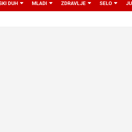
SKI DUH
MLADI
ZDRAVLJE
SELO
JU