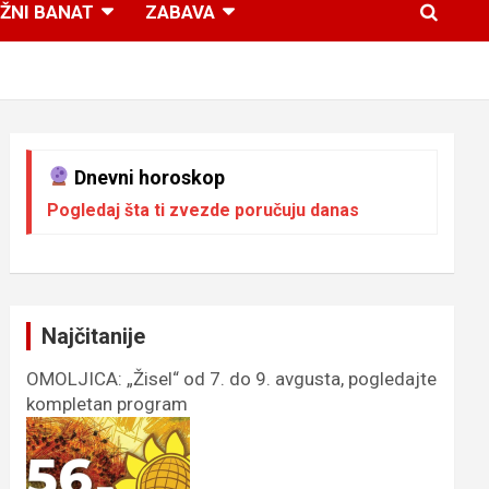
ŽNI BANAT
ZABAVA
Dnevni horoskop
Pogledaj šta ti zvezde poručuju danas
Najčitanije
OMOLJICA: „Žisel“ od 7. do 9. avgusta, pogledajte
kompletan program