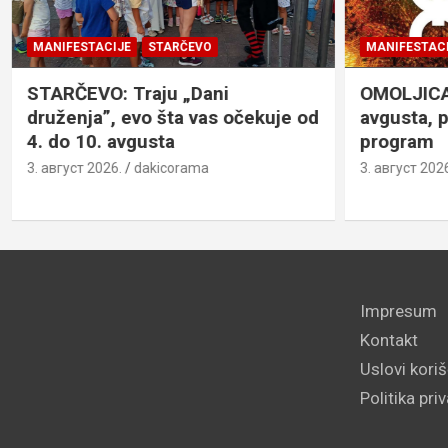
MANIFESTACIJE
STARČEVO
MANIFESTACI
STARČEVO: Traju „Dani
OMOLJICA: 
druženja”, evo šta vas očekuje od
avgusta, 
4. do 10. avgusta
program
3. август 2026.
dakicorama
3. август 2026
Impresum
Kontakt
Uslovi kori
Politika pri