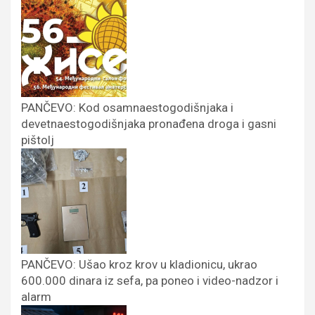
PANČEVO: Kod osamnaestogodišnjaka i
devetnaestogodišnjaka pronađena droga i gasni
pištolj
PANČEVO: Ušao kroz krov u kladionicu, ukrao
600.000 dinara iz sefa, pa poneo i video-nadzor i
alarm