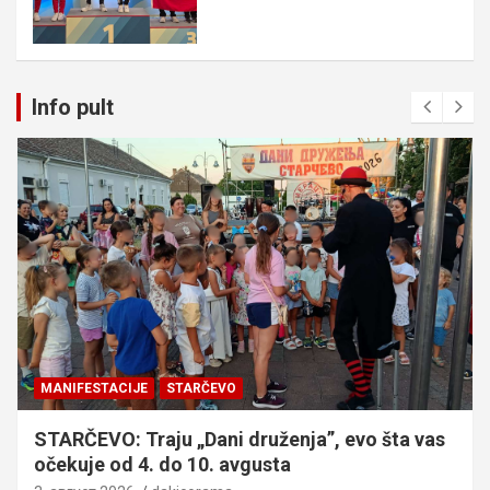
Info pult
MANIFESTACIJE
STARČEVO
STARČEVO: Traju „Dani druženja”, evo šta vas
očekuje od 4. do 10. avgusta