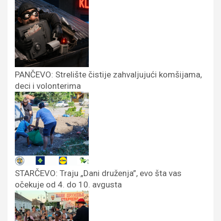
PANČEVO: Strelište čistije zahvaljujući komšijama,
deci i volonterima
STARČEVO: Traju „Dani druženja”, evo šta vas
očekuje od 4. do 10. avgusta