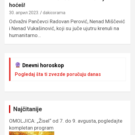
hoćeš!
30. април 2023.
dakicorama
Odvažni Pančevci Radovan Perović, Nenad Miščević
i Nenad Vukašinović, koji su juče ujutru krenuli na
humanitarno…
Dnevni horoskop
Pogledaj šta ti zvezde poručuju danas
Najčitanije
OMOLJICA: „Žisel“ od 7. do 9. avgusta, pogledajte
kompletan program