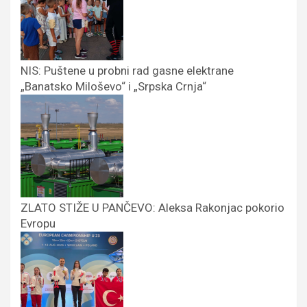
NIS: Puštene u probni rad gasne elektrane
„Banatsko Miloševo“ i „Srpska Crnja“
ZLATO STIŽE U PANČEVO: Aleksa Rakonjac pokorio
Evropu