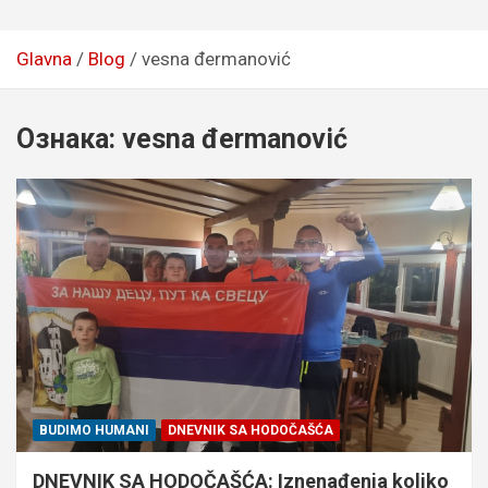
Glavna
Blog
vesna đermanović
Ознака:
vesna đermanović
BUDIMO HUMANI
DNEVNIK SA HODOČAŠĆA
DNEVNIK SA HODOČAŠĆA: Iznenađenja koliko