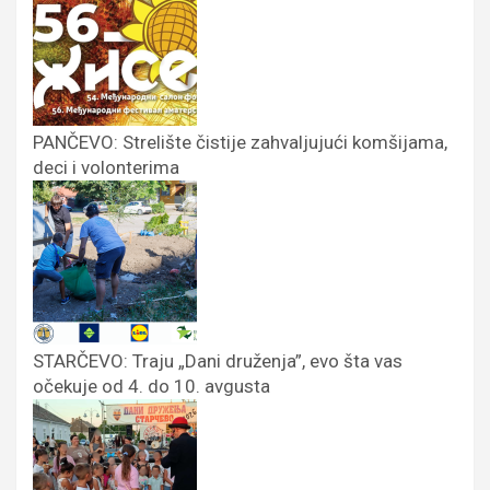
PANČEVO: Strelište čistije zahvaljujući komšijama,
deci i volonterima
STARČEVO: Traju „Dani druženja”, evo šta vas
očekuje od 4. do 10. avgusta