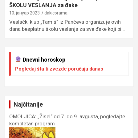
ŠKOLU VESLANJA za đake
10. јануар 2023.
dakicorama
Veslački klub „Tamiš” iz Pančeva organizuje ovih
dana besplatnu školu veslanja za sve đake koji bi…
Dnevni horoskop
Pogledaj šta ti zvezde poručuju danas
Najčitanije
OMOLJICA: „Žisel“ od 7. do 9. avgusta, pogledajte
kompletan program