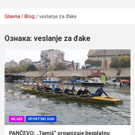
Glavna
Blog
veslanje za đake
Ознака:
veslanje za đake
MLADI
SPORTSKI DUH
PANČEVO: „Tamiš” organizuje besplatnu