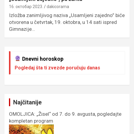
16. октобар 2023.
dakicorama
Izložba zanimljivog naziva „Usamljeni zajedno” biće
otvorena u četvrtak, 19. oktobra, u 14 sati ispred
Gimnazije…
Dnevni horoskop
Pogledaj šta ti zvezde poručuju danas
Najčitanije
OMOLJICA: „Žisel“ od 7. do 9. avgusta, pogledajte
kompletan program