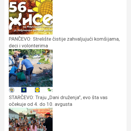
PANČEVO: Strelište čistije zahvaljujući komšijama,
deci i volonterima
STARČEVO: Traju „Dani druženja”, evo šta vas
očekuje od 4. do 10. avgusta