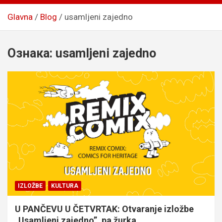
Glavna
Blog
usamljeni zajedno
Ознака:
usamljeni zajedno
IZLOŽBE
KULTURA
U PANČEVU U ČETVRTAK: Otvaranje izložbe
„Usamljeni zajedno”, pa žurka