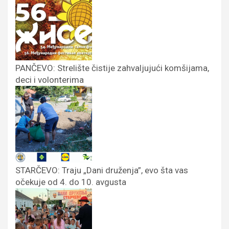
PANČEVO: Strelište čistije zahvaljujući komšijama,
deci i volonterima
STARČEVO: Traju „Dani druženja”, evo šta vas
očekuje od 4. do 10. avgusta