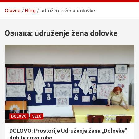
Glavna
Blog
udruženje žena dolovke
Ознака:
udruženje žena dolovke
DOLOVO
SELO
DOLOVO: Prostorije Udruženja žena „Dolovke”
dobile novo ruho