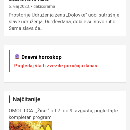
5. мај 2023.
dakicorama
Prostorije Udruženja žena „Dolovke” uoči sutrašnje
slave udruženja, Đurđevdana, dobile su novo ruho.
Sama slava će…
Dnevni horoskop
Pogledaj šta ti zvezde poručuju danas
Najčitanije
OMOLJICA: „Žisel“ od 7. do 9. avgusta, pogledajte
kompletan program