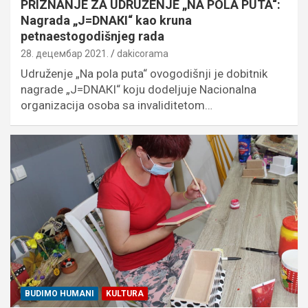
PRIZNANJE ZA UDRUŽENJE „NA POLA PUTA“:
Nagrada „J=DNAКI“ kao kruna
petnaestogodišnjeg rada
28. децембар 2021.
dakicorama
Udruženje „Na pola puta“ ovogodišnji je dobitnik
nagrade „J=DNAКI“ koju dodeljuje Nacionalna
organizacija osoba sa invaliditetom…
BUDIMO HUMANI
KULTURA