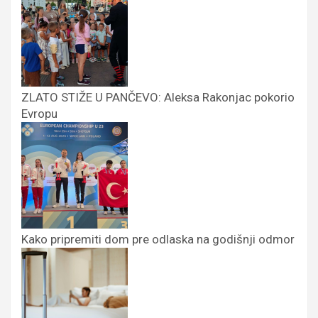
ZLATO STIŽE U PANČEVO: Aleksa Rakonjac pokorio
Evropu
Kako pripremiti dom pre odlaska na godišnji odmor