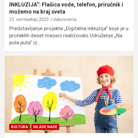
INKLUZIJA”: Flašica vode, telefon, priručnik i
možemo na kraj sveta
25. септембар 2023.
dakicorama
Predstavljanje projekta „Digitalna inkluzija” koje je u
proteklih deset meseci realizovalo Udruženje „Na
pola puta” iz…
KULTURA
MLADE NADE