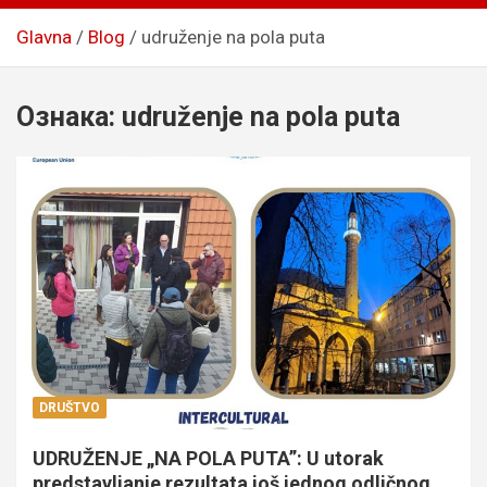
Glavna
Blog
udruženje na pola puta
Ознака:
udruženje na pola puta
DRUŠTVO
UDRUŽENJE „NA POLA PUTA”: U utorak
predstavljanje rezultata još jednog odličnog