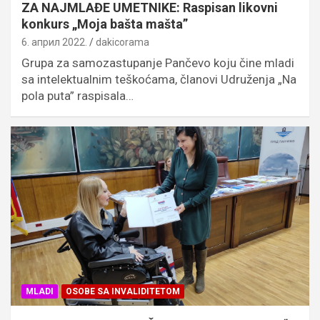
ZA NAJMLAĐE UMETNIKE: Raspisan likovni
konkurs „Moja bašta mašta”
6. април 2022.
dakicorama
Grupa za samozastupanje Pančevo koju čine mladi
sa intelektualnim teškoćama, članovi Udruženja „Na
pola puta” raspisala…
MLADI
OSOBE SA INVALIDITETOM