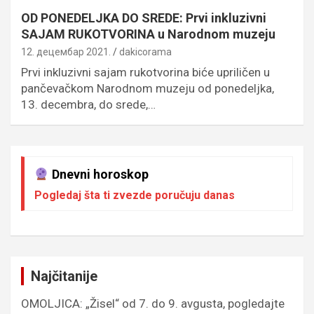
OD PONEDELJKA DO SREDE: Prvi inkluzivni
SAJAM RUKOTVORINA u Narodnom muzeju
12. децембар 2021.
dakicorama
Prvi inkluzivni sajam rukotvorina biće upriličen u
pančevačkom Narodnom muzeju od ponedeljka,
13. decembra, do srede,…
Dnevni horoskop
Pogledaj šta ti zvezde poručuju danas
Najčitanije
OMOLJICA: „Žisel“ od 7. do 9. avgusta, pogledajte