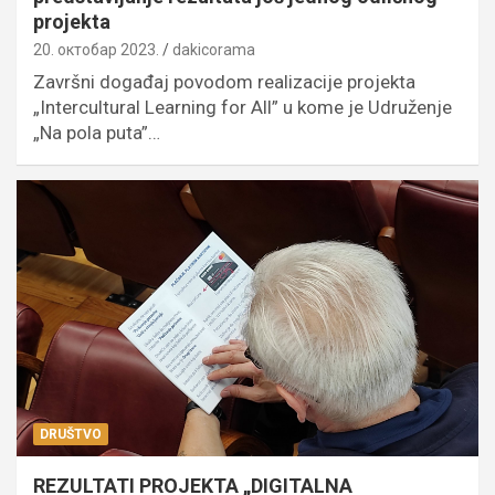
projekta
20. октобар 2023.
dakicorama
Završni događaj povodom realizacije projekta
„Intercultural Learning for All” u kome je Udruženje
„Na pola puta”…
DRUŠTVO
REZULTATI PROJEKTA „DIGITALNA