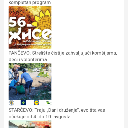
kompletan program
PANČEVO: Strelište čistije zahvaljujući komšijama,
deci i volonterima
STARČEVO: Traju „Dani druženja”, evo šta vas
očekuje od 4. do 10. avgusta