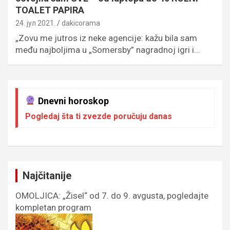
TOALET PAPIRA
24. јул 2021.
dakicorama
„Zovu me jutros iz neke agencije: kažu bila sam
među najboljima u „Somersby” nagradnoj igri i…
Dnevni horoskop
Pogledaj šta ti zvezde poručuju danas
Najčitanije
OMOLJICA: „Žisel“ od 7. do 9. avgusta, pogledajte
kompletan program