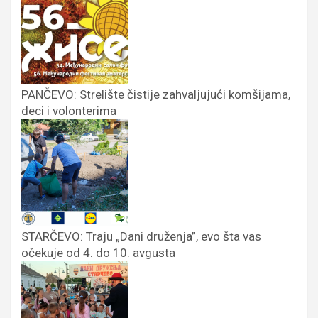
PANČEVO: Strelište čistije zahvaljujući komšijama,
deci i volonterima
STARČEVO: Traju „Dani druženja”, evo šta vas
očekuje od 4. do 10. avgusta