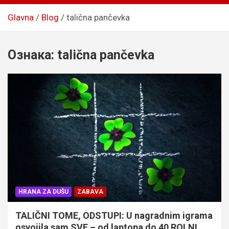
Glavna
Blog
talična pančevka
Ознака:
talična pančevka
HRANA ZA DUŠU
ZABAVA
TALIČNI TOME, ODSTUPI: U nagradnim igrama
osvojila sam SVE – od laptopa do 40 ROLNI