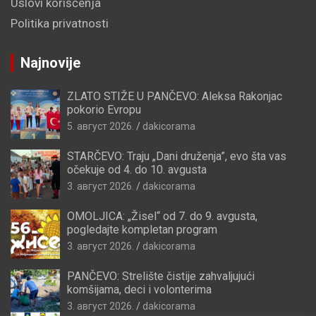
Uslovi korišćenja
Politika privatnosti
Najnovije
ZLATO STIŽE U PANČEVO: Aleksa Rakonjac
pokorio Evropu
5. август 2026.
dakicorama
STARČEVO: Traju „Dani druženja”, evo šta vas
očekuje od 4. do 10. avgusta
3. август 2026.
dakicorama
OMOLJICA: „Žisel“ od 7. do 9. avgusta,
pogledajte kompletan program
3. август 2026.
dakicorama
PANČEVO: Strelište čistije zahvaljujući
komšijama, deci i volonterima
3. август 2026.
dakicorama