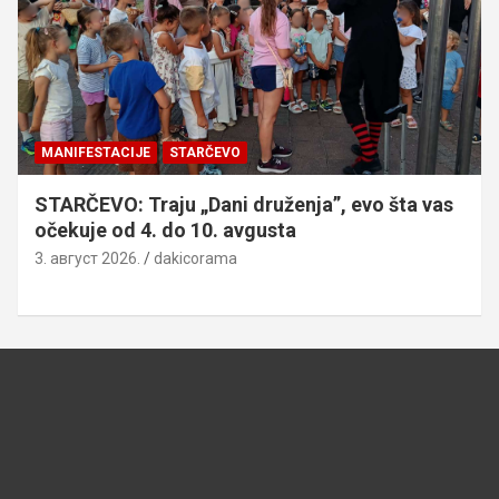
MANIFESTACIJE
STARČEVO
STARČEVO: Traju „Dani druženja”, evo šta vas
očekuje od 4. do 10. avgusta
3. август 2026.
dakicorama