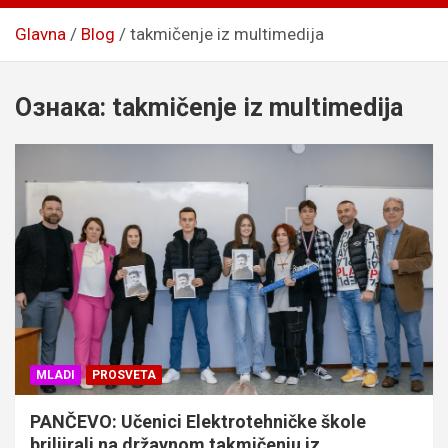
Glavna
Blog
takmičenje iz multimedija
Ознака:
takmičenje iz multimedija
MLADI
PROSVETA
PANČEVO: Učenici Elektrotehničke škole
briljirali na državnom takmičenju iz