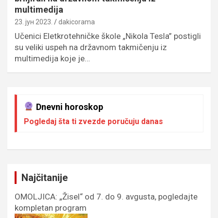
multimedija
23. јун 2023.
dakicorama
Učenici Eletkrotehničke škole „Nikola Tesla” postigli
su veliki uspeh na državnom takmičenju iz
multimedija koje je…
Dnevni horoskop
Pogledaj šta ti zvezde poručuju danas
Najčitanije
OMOLJICA: „Žisel“ od 7. do 9. avgusta, pogledajte
kompletan program