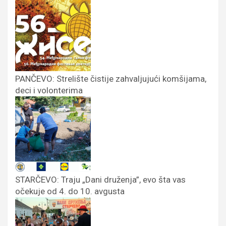
PANČEVO: Strelište čistije zahvaljujući komšijama,
deci i volonterima
STARČEVO: Traju „Dani druženja”, evo šta vas
očekuje od 4. do 10. avgusta