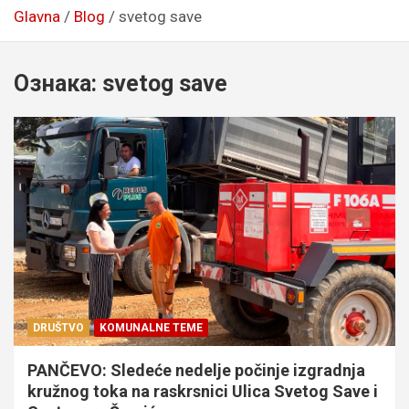
Glavna
Blog
svetog save
Ознака:
svetog save
DRUŠTVO
KOMUNALNE TEME
PANČEVO: Sledeće nedelje počinje izgradnja
kružnog toka na raskrsnici Ulica Svetog Save i