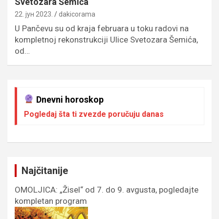
Svetozara Šemića
22. јун 2023.
dakicorama
U Pančevu su od kraja februara u toku radovi na
kompletnoj rekonstrukciji Ulice Svetozara Šemića,
od…
Dnevni horoskop
Pogledaj šta ti zvezde poručuju danas
Najčitanije
OMOLJICA: „Žisel“ od 7. do 9. avgusta, pogledajte
kompletan program