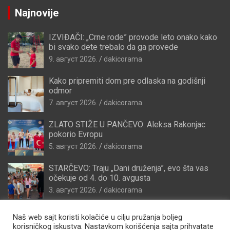
Najnovije
IZVIĐAČI: „Crne rode” provode leto onako kako
bi svako dete trebalo da ga provede
9. август 2026.
dakicorama
Kako pripremiti dom pre odlaska na godišnji
odmor
7. август 2026.
dakicorama
ZLATO STIŽE U PANČEVO: Aleksa Rakonjac
pokorio Evropu
5. август 2026.
dakicorama
STARČEVO: Traju „Dani druženja”, evo šta vas
očekuje od 4. do 10. avgusta
3. август 2026.
dakicorama
Naš web sajt koristi kolačiće u cilju pružanja boljeg
korisničkog iskustva. Nastavkom korišćenja sajta prihvatate