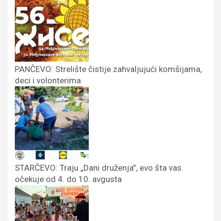
PANČEVO: Strelište čistije zahvaljujući komšijama,
deci i volonterima
STARČEVO: Traju „Dani druženja”, evo šta vas
očekuje od 4. do 10. avgusta