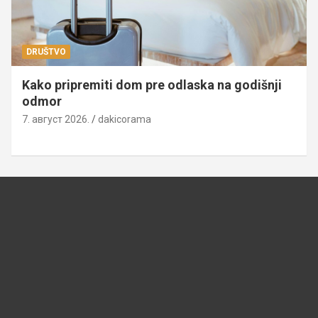
DRUŠTVO
Kako pripremiti dom pre odlaska na godišnji
odmor
7. август 2026.
dakicorama