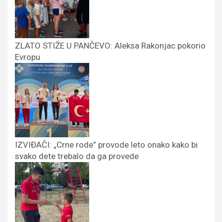
ZLATO STIŽE U PANČEVO: Aleksa Rakonjac pokorio
Evropu
IZVIĐAČI: „Crne rode” provode leto onako kako bi
svako dete trebalo da ga provede