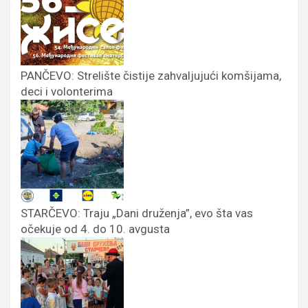
PANČEVO: Strelište čistije zahvaljujući komšijama,
deci i volonterima
STARČEVO: Traju „Dani druženja”, evo šta vas
očekuje od 4. do 10. avgusta