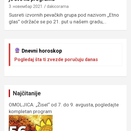
3. новембар 2021.
dakicorama
Susreti izvornih pevačkih grupa pod nazivom „Etno
glas” održaće se po 21. put u našem gradu,…
Dnevni horoskop
Pogledaj šta ti zvezde poručuju danas
Najčitanije
OMOLJICA: „Žisel“ od 7. do 9. avgusta, pogledajte
kompletan program