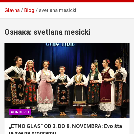
Glavna
Blog
svetlana mesicki
Ознака:
svetlana mesicki
KONCERTI
„ETNO GLAS” OD 3. DO 8. NOVEMBRA: Evo šta
je sve na programu