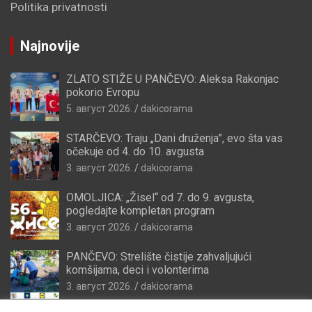
Politika privatnosti
Najnovije
ZLATO STIŽE U PANČEVO: Aleksa Rakonjac
pokorio Evropu
5. август 2026.
dakicorama
STARČEVO: Traju „Dani druženja”, evo šta vas
očekuje od 4. do 10. avgusta
3. август 2026.
dakicorama
OMOLJICA: „Žisel“ od 7. do 9. avgusta,
pogledajte kompletan program
3. август 2026.
dakicorama
PANČEVO: Strelište čistije zahvaljujući
komšijama, deci i volonterima
3. август 2026.
dakicorama