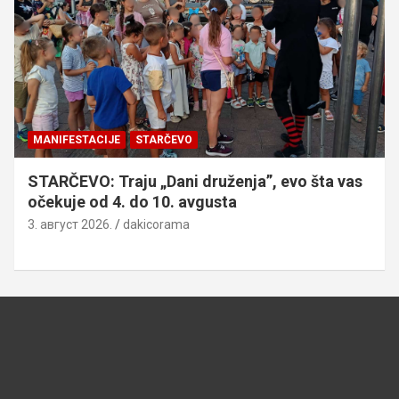
MANIFESTACIJE
STARČEVO
STARČEVO: Traju „Dani druženja”, evo šta vas
očekuje od 4. do 10. avgusta
3. август 2026.
dakicorama