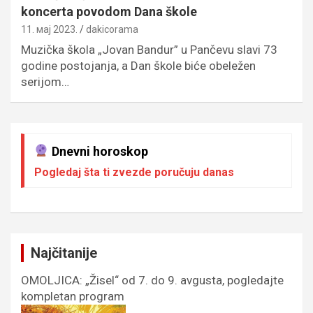
koncerta povodom Dana škole
11. мај 2023.
dakicorama
Muzička škola „Jovan Bandur” u Pančevu slavi 73
godine postojanja, a Dan škole biće obeležen
serijom…
Dnevni horoskop
Pogledaj šta ti zvezde poručuju danas
Najčitanije
OMOLJICA: „Žisel“ od 7. do 9. avgusta, pogledajte
kompletan program