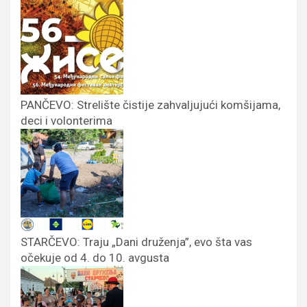
PANČEVO: Strelište čistije zahvaljujući komšijama,
deci i volonterima
STARČEVO: Traju „Dani druženja”, evo šta vas
očekuje od 4. do 10. avgusta