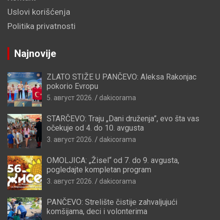
Uslovi korišćenja
Politika privatnosti
Najnovije
ZLATO STIŽE U PANČEVO: Aleksa Rakonjac
pokorio Evropu
5. август 2026.
dakicorama
STARČEVO: Traju „Dani druženja”, evo šta vas
očekuje od 4. do 10. avgusta
3. август 2026.
dakicorama
OMOLJICA: „Žisel“ od 7. do 9. avgusta,
pogledajte kompletan program
3. август 2026.
dakicorama
PANČEVO: Strelište čistije zahvaljujući
komšijama, deci i volonterima