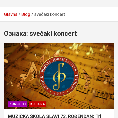
Glavna
Blog
svečaki koncert
Ознака:
svečaki koncert
KONCERTI
KULTURA
MUZIČKA ŠKOLA SLAVI 73. ROĐENDAN: Tri