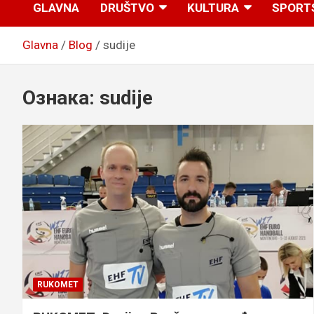
GLAVNA
DRUŠTVO
KULTURA
SPORT
Glavna
Blog
sudije
Ознака:
sudije
RUKOMET