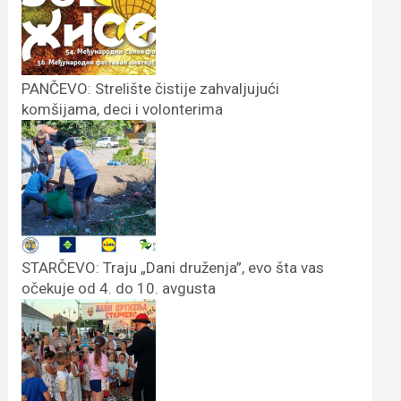
PANČEVO: Strelište čistije zahvaljujući
komšijama, deci i volonterima
STARČEVO: Traju „Dani druženja”, evo šta vas
očekuje od 4. do 10. avgusta