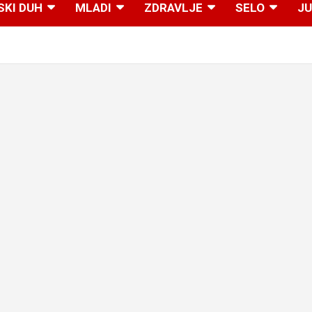
SKI DUH
MLADI
ZDRAVLJE
SELO
JU