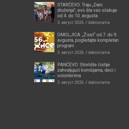
STARČEVO: Traju „Dani
druženja”, evo šta vas očekuje
od 4. do 10. avgusta
3. август 2026.
dakicorama
OMOLJICA: „Žisel“ od 7. do 9.
avgusta, pogledajte kompletan
program
3. август 2026.
dakicorama
PANČEVO: Strelište čistije
zahvaljujući komšijama, deci i
volonterima
3. август 2026.
dakicorama