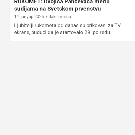
RUKOMET: Dvojica Pančevaca među
sudijama na Svetskom prvenstvu
14. јануар 2025.
dakicorama
Ljubitelji rukometa od danas su prikovani za TV
ekrane, budući da je startovalo 29. po redu…