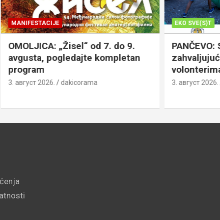
JE
EKO SVE(S)T
„Žisel“ od 7. do 9.
PANČEVO: Strelište čist
pogledajte kompletan
zahvaljujući komšijama,
volonterima
.
dakicorama
3. август 2026.
dakicorama
šćenja
vatnosti