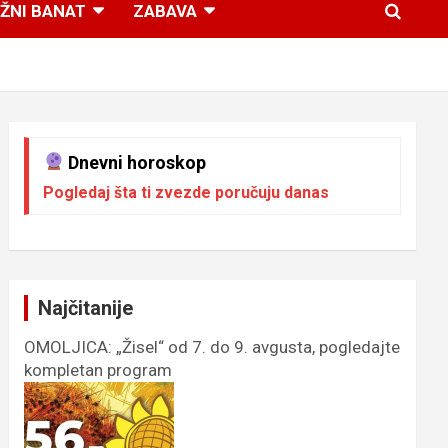
ŽNI BANAT
ZABAVA
Dnevni horoskop
Pogledaj šta ti zvezde poručuju danas
Najčitanije
OMOLJICA: „Žisel“ od 7. do 9. avgusta, pogledajte
kompletan program