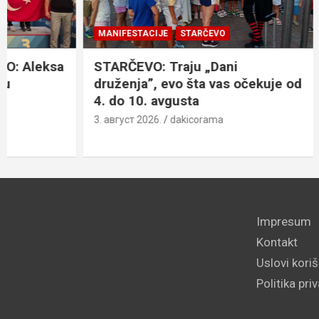
MANIFESTACIJE
STARČEVO
MANIFESTACI
STARČEVO: Traju „Dani
OMOLJICA: 
druženja”, evo šta vas očekuje od
avgusta, 
4. do 10. avgusta
program
3. август 2026.
dakicorama
3. август 2026
Impresum
Kontakt
Uslovi kori
Politika pri