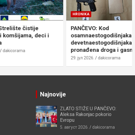
HRONIKA
ije
PANČEVO: Kod
 deci i
osamnaestogodišnjaka i
devetnaestogodišnjaka
pronađena droga i gasni pištolj
29. јул 2026.
dakicorama
Najnovije
ZLATO STIŽE U PANČEVO:
Aleksa Rakonjac pokorio
Evropu
5. август 2026.
dakicorama