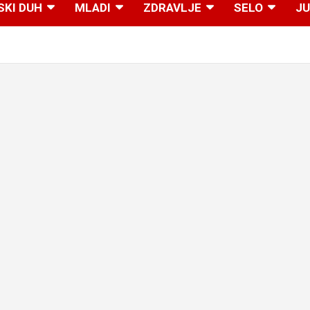
SKI DUH
MLADI
ZDRAVLJE
SELO
JU