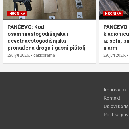
HRONIKA
HRONIKA
PANČEVO: Kod
PANČEVO: 
osamnaestogodišnjaka i
kladionicu
devetnaestogodišnjaka
iz sefa, p
pronađena droga i gasni pištolj
alarm
29. јул 2026.
dakicorama
29. јул 2026.
Impresum
Kontakt
Uslovi kori
Politika pri