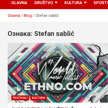
GLAVNA
DRUŠTVO
KULTURA
SPORT
Glavna
Blog
Stefan sablić
Ознака:
Stefan sablić
FESTIVALI
KULTURA