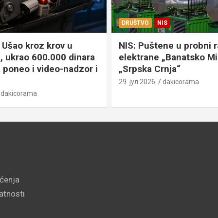
DRUŠTVO
NIS
Ušao kroz krov u
NIS: Puštene u probni 
, ukrao 600.000 dinara
elektrane „Banatsko Mi
a poneo i video-nadzor i
„Srpska Crnja“
29. јул 2026.
dakicorama
dakicorama
šćenja
vatnosti