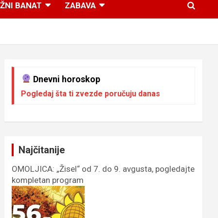
ŽNI BANAT
ZABAVA
Dnevni horoskop
Pogledaj šta ti zvezde poručuju danas
Najčitanije
OMOLJICA: „Žisel“ od 7. do 9. avgusta, pogledajte
kompletan program