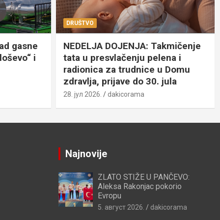
DRUŠTVO
rad gasne
NEDELJA DOJENJA: Takmičenje
loševo“ i
tata u presvlačenju pelena i
radionica za trudnice u Domu
zdravlja, prijave do 30. jula
28. јул 2026.
dakicorama
Najnovije
ZLATO STIŽE U PANČEVO:
Aleksa Rakonjac pokorio
Evropu
5. август 2026.
dakicorama