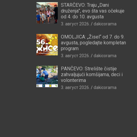
STARČEVO: Traju „Dani
druženja”, evo šta vas očekuje
od 4. do 10. avgusta
3. август 2026.
dakicorama
OMOLJICA: „Žisel“ od 7. do 9.
avgusta, pogledajte kompletan
program
3. август 2026.
dakicorama
PANČEVO: Strelište čistije
zahvaljujući komšijama, deci i
volonterima
3. август 2026.
dakicorama