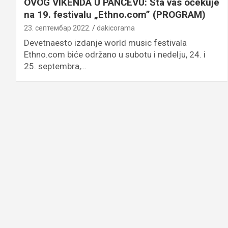
OVOG VIKENDA U PANČEVU: Šta vas očekuje
na 19. festivalu „Ethno.com” (PROGRAM)
23. септембар 2022.
dakicorama
Devetnaesto izdanje world music festivala
Ethno.com biće održano u subotu i nedelju, 24. i
25. septembra,…