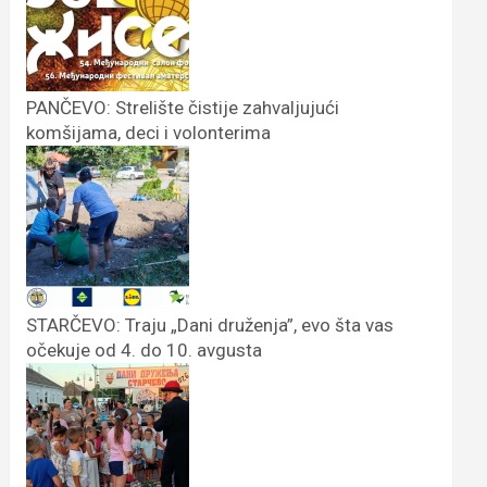
PANČEVO: Strelište čistije zahvaljujući
komšijama, deci i volonterima
STARČEVO: Traju „Dani druženja”, evo šta vas
očekuje od 4. do 10. avgusta