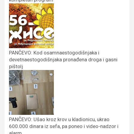
PANČEVO: Kod osamnaestogodišnjaka i
devetnaestogodišnjaka pronađena droga i gasni
pištolj
PANČEVO: Ušao kroz krov u kladionicu, ukrao
600.000 dinara iz sefa, pa poneo i video-nadzor i
alarm