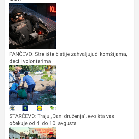
PANČEVO: Strelište čistije zahvaljujući komšijama,
deci i volonterima
STARČEVO: Traju „Dani druženja”, evo šta vas
očekuje od 4. do 10. avgusta