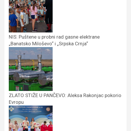
NIS: Puštene u probni rad gasne elektrane
„Banatsko Miloševo“ i „Srpska Crnja“
ZLATO STIŽE U PANČEVO: Aleksa Rakonjac pokorio
Evropu