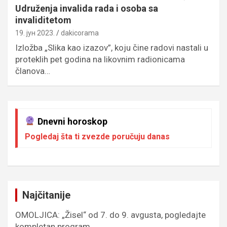
Udruženja invalida rada i osoba sa
invaliditetom
19. јун 2023.
dakicorama
Izložba „Slika kao izazov”, koju čine radovi nastali u
proteklih pet godina na likovnim radionicama
članova…
Dnevni horoskop
Pogledaj šta ti zvezde poručuju danas
Najčitanije
OMOLJICA: „Žisel“ od 7. do 9. avgusta, pogledajte
kompletan program