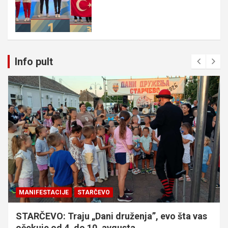
Info pult
MANIFESTACIJE
STARČEVO
STARČEVO: Traju „Dani druženja”, evo šta vas
očekuje od 4. do 10. avgusta