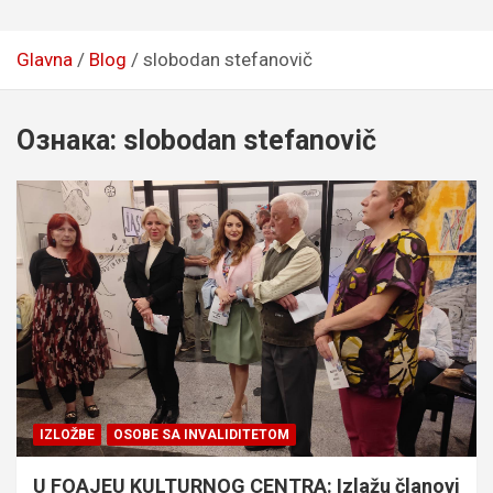
Glavna
Blog
slobodan stefanovič
Ознака:
slobodan stefanovič
IZLOŽBE
OSOBE SA INVALIDITETOM
U FOAJEU KULTURNOG CENTRA: Izlažu članovi