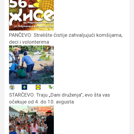
PANČEVO: Strelište čistije zahvaljujući komšijama,
deci i volonterima
STARČEVO: Traju „Dani druženja”, evo šta vas
očekuje od 4. do 10. avgusta