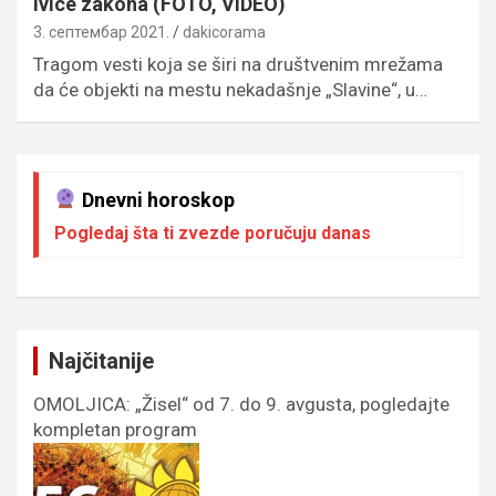
ivice zakona (FOTO, VIDEO)
3. септембар 2021.
dakicorama
Tragom vesti koja se širi na društvenim mrežama
da će objekti na mestu nekadašnje „Slavine“, u…
Dnevni horoskop
Pogledaj šta ti zvezde poručuju danas
Najčitanije
OMOLJICA: „Žisel“ od 7. do 9. avgusta, pogledajte
kompletan program