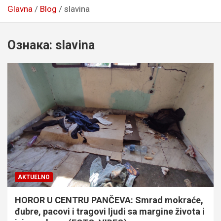
Glavna
Blog
slavina
Ознака:
slavina
AKTUELNO
HOROR U CENTRU PANČEVA: Smrad mokraće,
đubre, pacovi i tragovi ljudi sa margine života i