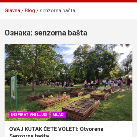
Glavna
Blog
senzorna bašta
Ознака:
senzorna bašta
INSPIRATIVNI LJUDI
MLADI
OVAJ KUTAK ĆETE VOLETI: Otvorena
Senzorna bašta