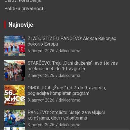
Uslovi korišćenja
Politika privatnosti
Najnovije
ZLATO STIŽE U PANČEVO: Aleksa Rakonjac
pokorio Evropu
5. август 2026.
dakicorama
STARČEVO: Traju „Dani druženja”, evo šta vas
očekuje od 4. do 10. avgusta
3. август 2026.
dakicorama
OMOLJICA: „Žisel“ od 7. do 9. avgusta,
pogledajte kompletan program
3. август 2026.
dakicorama
PANČEVO: Strelište čistije zahvaljujući
komšijama, deci i volonterima
3. август 2026.
dakicorama