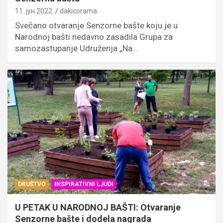
11. јун 2022.
dakicorama
Svečano otvaranje Senzorne bašte koju je u
Narodnoj bašti nedavno zasadila Grupa za
samozastupanje Udruženja „Na…
DRUŠTVO
INSPIRATIVNI LJUDI
U PETAK U NARODNOJ BAŠTI: Otvaranje
Senzorne bašte i dodela nagrada