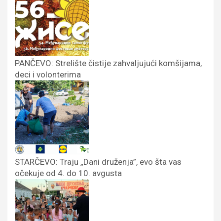
PANČEVO: Strelište čistije zahvaljujući komšijama,
deci i volonterima
STARČEVO: Traju „Dani druženja”, evo šta vas
očekuje od 4. do 10. avgusta