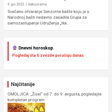
9. јун 2022.
dakicorama
Svečano otvaranje Senzorne bašte koju je u
Narodnoj bašti nedavno zasadila Grupa za
samozastupanje Udruženja „Na…
Dnevni horoskop
Pogledaj šta ti zvezde poručuju danas
Najčitanije
OMOLJICA: „Žisel“ od 7. do 9. avgusta, pogledajte
kompletan program