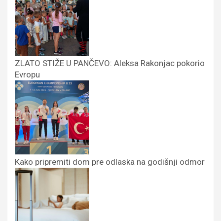
ZLATO STIŽE U PANČEVO: Aleksa Rakonjac pokorio
Evropu
Kako pripremiti dom pre odlaska na godišnji odmor