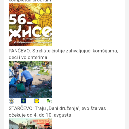
PANČEVO: Strelište čistije zahvaljujući komšijama,
deci i volonterima
STARČEVO: Traju „Dani druženja”, evo šta vas
očekuje od 4. do 10. avgusta