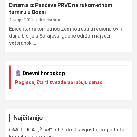
Dinama iz Pančeva PRVE na rukometnom
turniru u Bosni
4. март 2024.
dakicorama
Epicentar rukometnog zemljotresa u regionu ovih
dana bio je u Sarajevu, gde je održan najveći
veteranski…
Dnevni horoskop
Pogledaj šta ti zvezde poručuju danas
Najčitanije
OMOLJICA: „Žisel“ od 7. do 9. avgusta, pogledajte
kompletan program