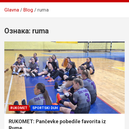
Glavna
Blog
ruma
Ознака:
ruma
RUKOMET
SPORTSKI DUH
RUKOMET: Pančevke pobedile favorita iz
Rume