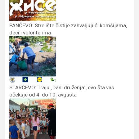
PANČEVO: Strelište čistije zahvaljujući komšijama,
deci i volonterima
STARČEVO: Traju „Dani druženja”, evo šta vas
očekuje od 4. do 10. avgusta