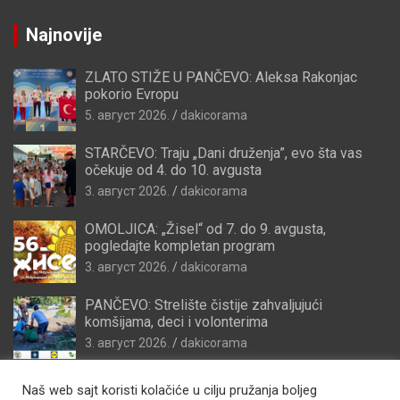
Najnovije
ZLATO STIŽE U PANČEVO: Aleksa Rakonjac
pokorio Evropu
5. август 2026.
dakicorama
STARČEVO: Traju „Dani druženja”, evo šta vas
očekuje od 4. do 10. avgusta
3. август 2026.
dakicorama
OMOLJICA: „Žisel“ od 7. do 9. avgusta,
pogledajte kompletan program
3. август 2026.
dakicorama
PANČEVO: Strelište čistije zahvaljujući
komšijama, deci i volonterima
3. август 2026.
dakicorama
Naš web sajt koristi kolačiće u cilju pružanja boljeg