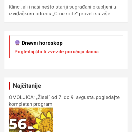
Klinci, ali i naši nešto stariji sugrađani okupljeni u
izviđačkom odredu „Crne rode” proveli su više…
Dnevni horoskop
Pogledaj šta ti zvezde poručuju danas
Najčitanije
OMOLJICA: „Žisel“ od 7. do 9. avgusta, pogledajte
kompletan program