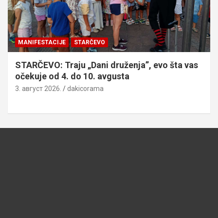
MANIFESTACIJE
STARČEVO
STARČEVO: Traju „Dani druženja”, evo šta vas
očekuje od 4. do 10. avgusta
3. август 2026.
dakicorama