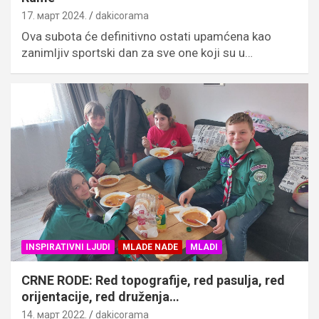
17. март 2024.
dakicorama
Ova subota će definitivno ostati upamćena kao
zanimljiv sportski dan za sve one koji su u…
INSPIRATIVNI LJUDI
MLADE NADE
MLADI
CRNE RODE: Red topografije, red pasulja, red
orijentacije, red druženja…
14. март 2022.
dakicorama