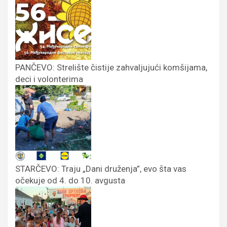
PANČEVO: Strelište čistije zahvaljujući komšijama,
deci i volonterima
STARČEVO: Traju „Dani druženja”, evo šta vas
očekuje od 4. do 10. avgusta