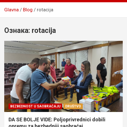
Glavna
Blog
rotacija
Ознака:
rotacija
BEZBEDNOST U SAOBRAĆAJU
DRUŠTVO
DA SE BOLJE VIDE: Poljoprivrednici dobili
opremu za bezbedniji saobraćaj