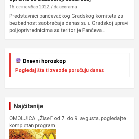
16. септембар 2022.
dakicorama
Predstavnici pančevačkog Gradskog komiteta za
bezbednost saobraćaja danas su u Gradskoj upravi
poljoprivrednicima sa teritorije Pančeva…
Dnevni horoskop
Pogledaj šta ti zvezde poručuju danas
Najčitanije
OMOLJICA: „Žisel“ od 7. do 9. avgusta, pogledajte
kompletan program