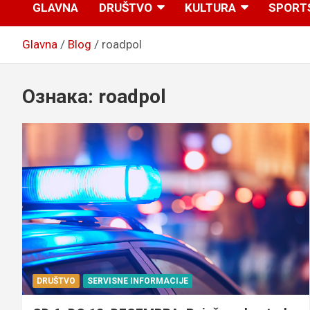
GLAVNA
DRUŠTVO
KULTURA
SPORT
Glavna
Blog
roadpol
Ознака:
roadpol
DRUŠTVO
SERVISNE INFORMACIJE