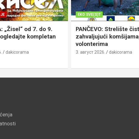
JE
EKO SVE(S)T
„Žisel“ od 7. do 9.
PANČEVO: Strelište čist
pogledajte kompletan
zahvaljujući komšijama,
volonterima
.
dakicorama
3. август 2026.
dakicorama
šćenja
vatnosti