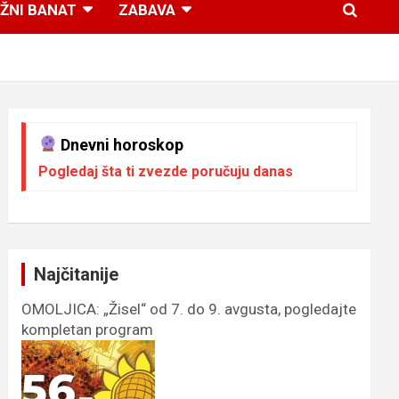
ŽNI BANAT
ZABAVA
Dnevni horoskop
Pogledaj šta ti zvezde poručuju danas
Najčitanije
OMOLJICA: „Žisel“ od 7. do 9. avgusta, pogledajte
kompletan program