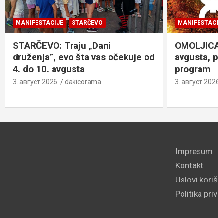
MANIFESTACIJE
STARČEVO
MANIFESTACI
STARČEVO: Traju „Dani
OMOLJICA: 
druženja”, evo šta vas očekuje od
avgusta, 
4. do 10. avgusta
program
3. август 2026.
dakicorama
3. август 2026
Impresum
Kontakt
Uslovi kori
Politika pri