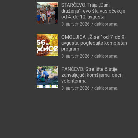
STARČEVO: Traju „Dani
druženja”, evo šta vas očekuje
od 4. do 10. avgusta
3. август 2026.
dakicorama
OMOLJICA: „Žisel“ od 7. do 9.
avgusta, pogledajte kompletan
program
3. август 2026.
dakicorama
PANČEVO: Strelište čistije
zahvaljujući komšijama, deci i
volonterima
3. август 2026.
dakicorama