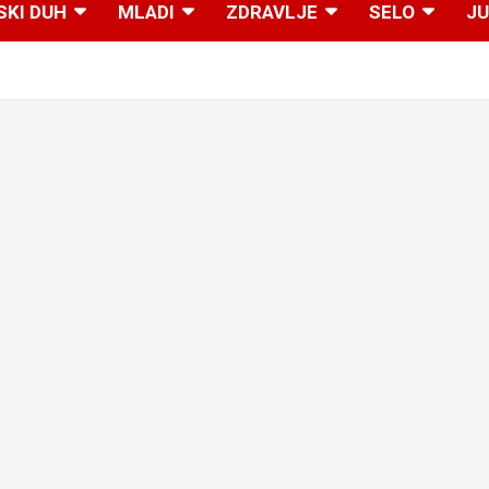
SKI DUH
MLADI
ZDRAVLJE
SELO
JU