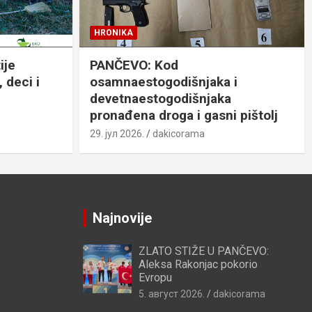
HRONIKA
ije
PANČEVO: Kod
 deci i
osamnaestogodišnjaka i
devetnaestogodišnjaka
pronađena droga i gasni pištolj
29. јул 2026.
dakicorama
Najnovije
ZLATO STIŽE U PANČEVO:
Aleksa Rakonjac pokorio
Evropu
5. август 2026.
dakicorama