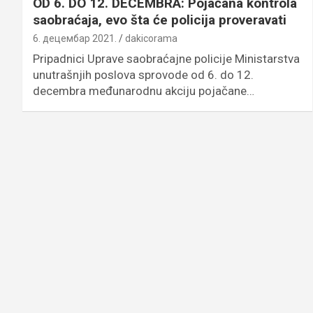
OD 6. DO 12. DECEMBRA: Pojačana kontrola
saobraćaja, evo šta će policija proveravati
6. децембар 2021.
dakicorama
Pripadnici Uprave saobraćajne policije Ministarstva
unutrašnjih poslova sprovode od 6. do 12.
decembra međunarodnu akciju pojačane…