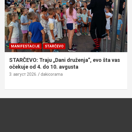
MANIFESTACIJE
STARČEVO
STARČEVO: Traju „Dani druženja”, evo šta vas
očekuje od 4. do 10. avgusta
3. август 2026.
dakicorama