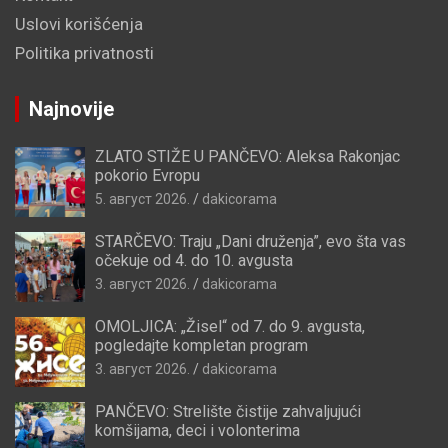
Uslovi korišćenja
Politika privatnosti
Najnovije
ZLATO STIŽE U PANČEVO: Aleksa Rakonjac
pokorio Evropu
5. август 2026.
dakicorama
STARČEVO: Traju „Dani druženja”, evo šta vas
očekuje od 4. do 10. avgusta
3. август 2026.
dakicorama
OMOLJICA: „Žisel“ od 7. do 9. avgusta,
pogledajte kompletan program
3. август 2026.
dakicorama
PANČEVO: Strelište čistije zahvaljujući
komšijama, deci i volonterima