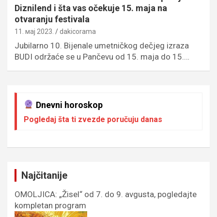
Diznilend i šta vas očekuje 15. maja na
otvaranju festivala
11. мај 2023.
dakicorama
Jubilarno 10. Bijenale umetničkog dečjeg izraza
BUDI održaće se u Pančevu od 15. maja do 15.…
Dnevni horoskop
Pogledaj šta ti zvezde poručuju danas
Najčitanije
OMOLJICA: „Žisel“ od 7. do 9. avgusta, pogledajte
kompletan program