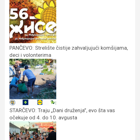
PANČEVO: Strelište čistije zahvaljujući komšijama,
deci i volonterima
STARČEVO: Traju „Dani druženja”, evo šta vas
očekuje od 4. do 10. avgusta