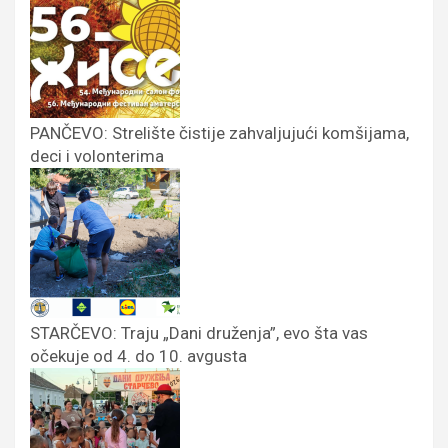
PANČEVO: Strelište čistije zahvaljujući komšijama,
deci i volonterima
STARČEVO: Traju „Dani druženja”, evo šta vas
očekuje od 4. do 10. avgusta