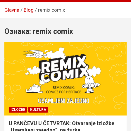
Glavna
Blog
remix comix
Ознака:
remix comix
IZLOŽBE
KULTURA
U PANČEVU U ČETVRTAK: Otvaranje izložbe
„Usamljeni zajedno”, pa žurka