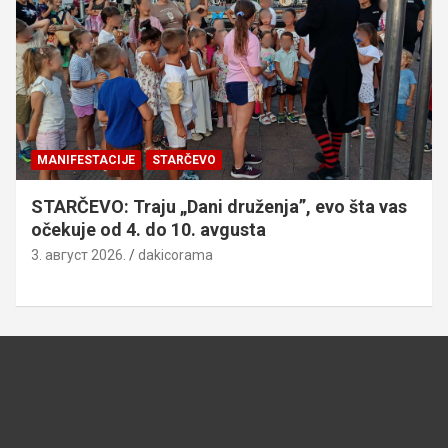
MANIFESTACIJE
STARČEVO
STARČEVO: Traju „Dani druženja”, evo šta vas
očekuje od 4. do 10. avgusta
3. август 2026.
dakicorama