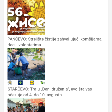
PANČEVO: Strelište čistije zahvaljujući komšijama,
deci i volonterima
STARČEVO: Traju „Dani druženja”, evo šta vas
očekuje od 4. do 10. avgusta