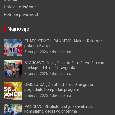
Uslovi korišćenja
Politika privatnosti
Najnovije
ZLATO STIŽE U PANČEVO: Aleksa Rakonjac
pokorio Evropu
5. август 2026.
dakicorama
STARČEVO: Traju „Dani druženja”, evo šta vas
očekuje od 4. do 10. avgusta
3. август 2026.
dakicorama
OMOLJICA: „Žisel“ od 7. do 9. avgusta,
pogledajte kompletan program
3. август 2026.
dakicorama
PANČEVO: Strelište čistije zahvaljujući
komšijama, deci i volonterima