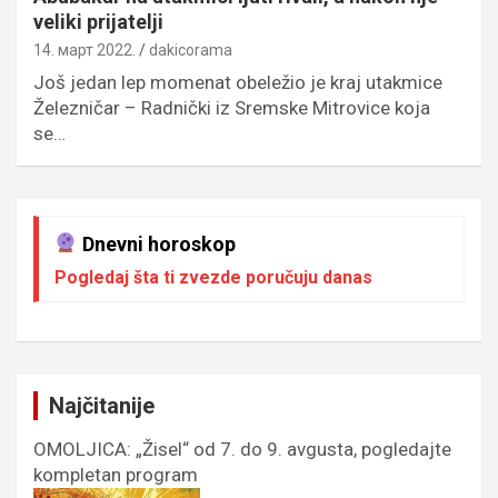
veliki prijatelji
14. март 2022.
dakicorama
Još jedan lep momenat obeležio je kraj utakmice
Železničar – Radnički iz Sremske Mitrovice koja
se…
Dnevni horoskop
Pogledaj šta ti zvezde poručuju danas
Najčitanije
OMOLJICA: „Žisel“ od 7. do 9. avgusta, pogledajte
kompletan program