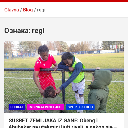
Glavna
Blog
regi
Ознака:
regi
FUDBAL
INSPIRATIVNI LJUDI
SPORTSKI DUH
SUSRET ZEMLJAKA IZ GANE: Obeng i
Abubakar na utakmici ljuti rivali, a nakon nje –